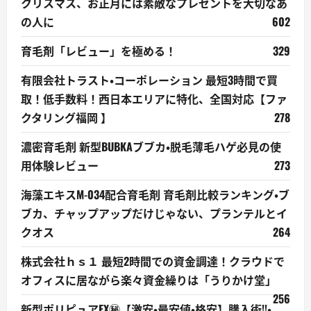
クリスマス、お正月には素敵なプレゼントを大切なあ
の人に
602
育毛剤「レビュー」を極める！
329
有限会社トラスト・コーポレーション 最短3時間で買
取！低手数料！西日本エリアに特化、全国対応【ファ
クタリング福岡 】
278
濃密育毛剤 新型BUBKAブブカ・脱毛薄毛ハゲ必見の使
用体験レビュー
273
海藻エキスM-034配合育毛剤 育毛剤比較ランキング・ブ
ブカ、チャップアップだけじゃない、プランテルとイ
クオス
264
株式会社ｈｓ１ 最短2時間での資金調達！クラウドで
オフィスに居ながら楽々資金繰りは「うりかけ堂」
256
新型ポリピュアEX㊙【激安・最安値・格安】購入術!!・