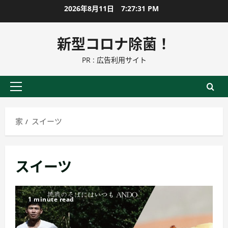
コ
2026年8月11日
7:27:31 PM
ン
テ
新型コロナ除菌！
ン
PR : 広告利用サイト
ツ
に
ス
プ
キ
ラ
ッ
イ
家
スイーツ
プ
マ
リ
ー
スイーツ
メ
ニ
ュ
1 minute read
ー