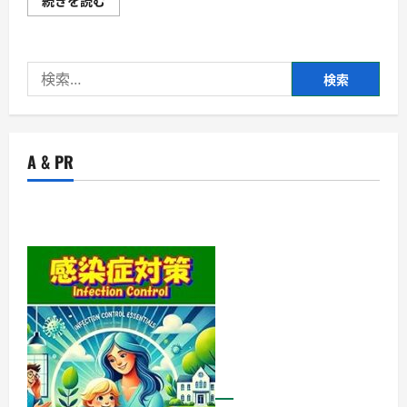
続きを読む
壽
堂
秀
信
【徹
検
底
解
索:
説】
評
判、
良
い
A & PR
口
コ
ミ、
悪
い
口
コ
ミ、
メ
リ
ッ
ト
と
デ
メ
リ
ッ
ト!!
に
つ