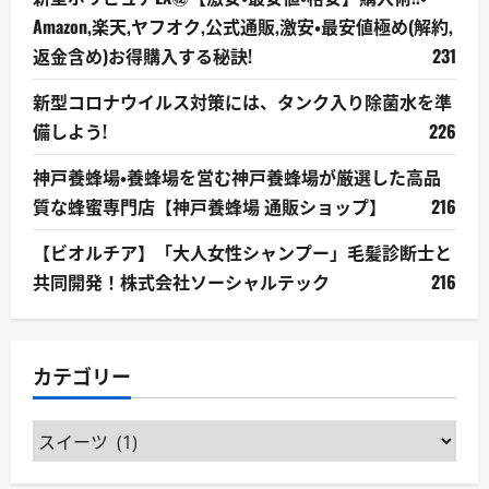
Amazon,楽天,ヤフオク,公式通販,激安・最安値極め(解約,
返金含め)お得購入する秘訣!
231
新型コロナウイルス対策には、タンク入り除菌水を準
備しよう!
226
神戸養蜂場・養蜂場を営む神戸養蜂場が厳選した高品
質な蜂蜜専門店【神戸養蜂場 通販ショップ】
216
【ビオルチア】「大人女性シャンプー」毛髪診断士と
共同開発！株式会社ソーシャルテック
216
カテゴリー
カ
テ