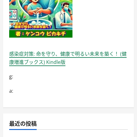
い
て
詳
し
く
読
む
感染症対策: 命を守り、健康で明るい未来を築く！ (健
康増進ブックス) Kindle版
g:
a:
最近の投稿