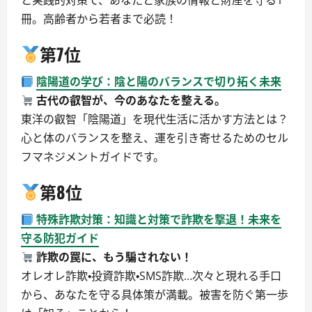
と実践的対策で、あなたと家族の情報と財産を守る1
冊。高齢者から若者まで必読！
第7位
陰陽道の学び：陰と陽のバランスで切り拓く未来
古代の叡智が、今のあなたを整える。
東洋の叡智「陰陽道」を現代生活に活かす方法とは？
心と体のバランスを整え、運を引き寄せるためのセル
フマネジメントガイドです。
第8位
特殊詐欺対策：知識と対策で詐欺を撃退！未来を
守る防犯ガイド
詐欺の罠に、もう騙されない！
オレオレ詐欺・投資詐欺・SMS詐欺…次々と現れる手口
から、あなたを守る具体策が満載。被害を防ぐ第一歩