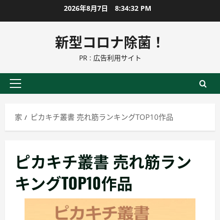
コ
2026年8月7日
8:34:33 PM
ン
テ
新型コロナ除菌！
ン
PR : 広告利用サイト
ツ
に
ス
プ
キ
ラ
ッ
イ
家
ピカキチ叢書 売れ筋ランキングTOP10作品
プ
マ
リ
ー
ピカキチ叢書 売れ筋ラン
メ
ニ
キングTOP10作品
ュ
ー