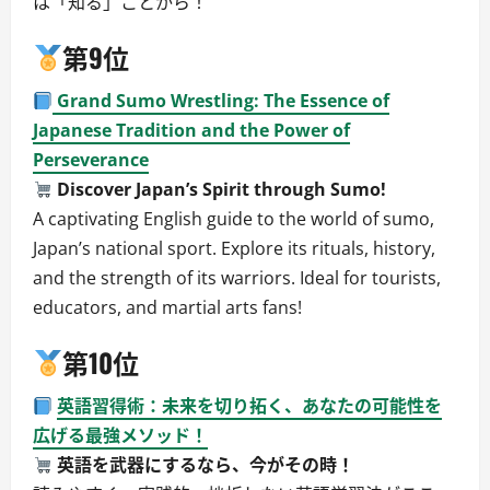
は「知る」ことから！
第9位
Grand Sumo Wrestling: The Essence of
Japanese Tradition and the Power of
Perseverance
Discover Japan’s Spirit through Sumo!
A captivating English guide to the world of sumo,
Japan’s national sport. Explore its rituals, history,
and the strength of its warriors. Ideal for tourists,
educators, and martial arts fans!
第10位
英語習得術：未来を切り拓く、あなたの可能性を
広げる最強メソッド！
英語を武器にするなら、今がその時！