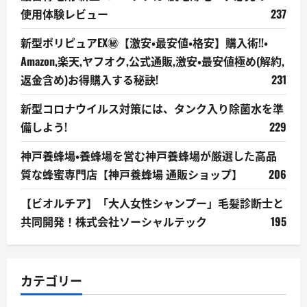
使用体験レビュー
237
新型ポリピュアEX㊙【激安・最安値・格安】購入術!!・
Amazon,楽天,ヤフオク,公式通販,激安・最安値極め(解約,
返金含め)お得購入する秘訣!
231
新型コロナウイルス対策には、タンク入り除菌水を準
備しよう!
229
神戸養蜂場・養蜂場を営む神戸養蜂場が厳選した高品
質な蜂蜜専門店【神戸養蜂場 通販ショップ】
206
【ビオルチア】「大人女性シャンプー」毛髪診断士と
共同開発！株式会社ソーシャルテック
195
カテゴリー