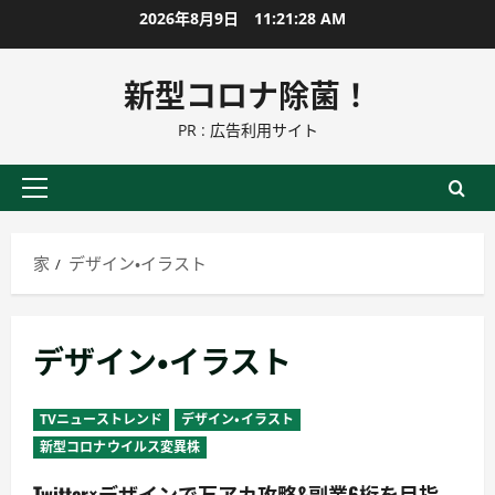
コ
2026年8月9日
11:21:28 AM
ン
テ
新型コロナ除菌！
ン
PR : 広告利用サイト
ツ
に
ス
プ
キ
ラ
ッ
イ
家
デザイン・イラスト
プ
マ
リ
ー
デザイン・イラスト
メ
ニ
ュ
TVニューストレンド
デザイン・イラスト
ー
新型コロナウイルス変異株
Twitter×デザインで万アカ攻略&副業6桁を目指