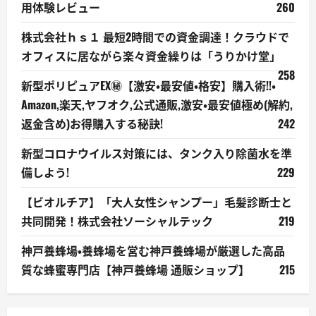
用体験レビュー
260
株式会社ｈｓ１ 最短2時間での資金調達！クラウドで
オフィスに居ながら楽々資金繰りは「うりかけ堂」
258
新型ポリピュアEX㊙【激安・最安値・格安】購入術!!・
Amazon,楽天,ヤフオク,公式通販,激安・最安値極め(解約,
返金含め)お得購入する秘訣!
242
新型コロナウイルス対策には、タンク入り除菌水を準
備しよう!
229
【ビオルチア】「大人女性シャンプー」毛髪診断士と
共同開発！株式会社ソーシャルテック
219
神戸養蜂場・養蜂場を営む神戸養蜂場が厳選した高品
質な蜂蜜専門店【神戸養蜂場 通販ショップ】
215