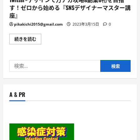
す！ゼロから始める『SNSデザイナーマスター講
座』
pikakichi2015@gmail.com
2023年3月15日
0
Twitter×
続きを読む
デ
ザ
イ
ン
で
検
万
ア
索:
カ
攻
略
&
副
A & PR
業
6
桁
を
目
指
す！
ゼ
ロ
か
ら