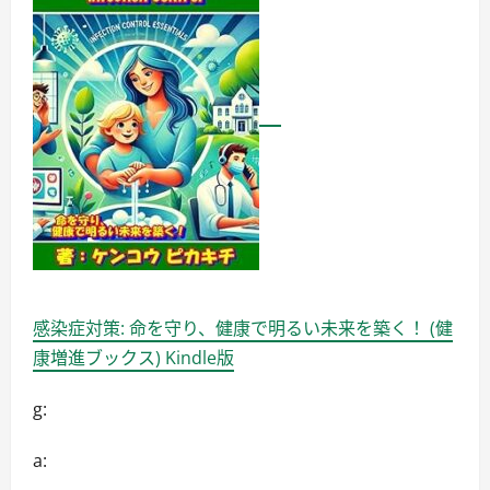
始
め
る
『SNS
デ
ザ
イ
ナ
ー
マ
ス
タ
ー
講
座』
に
つ
い
て
詳
し
感染症対策: 命を守り、健康で明るい未来を築く！ (健
く
読
康増進ブックス) Kindle版
む
g:
a: