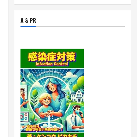
A & PR
そ