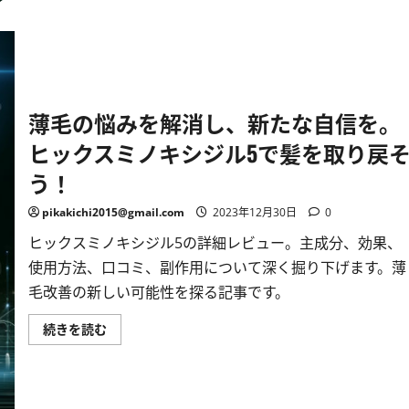
薄毛の悩みを解消し、新たな自信を。
ヒックスミノキシジル5で髪を取り戻
う！
pikakichi2015@gmail.com
2023年12月30日
0
ヒックスミノキシジル5の詳細レビュー。主成分、効果、
使用方法、口コミ、副作用について深く掘り下げます。薄
毛改善の新しい可能性を探る記事です。
薄
続きを読む
毛
の
悩
み
を
解