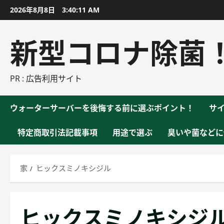
コ
2026年8月8日
3:40:12 AM
ン
テ
新型コロナ除菌
ン
ツ
に
PR : 広告利用サイト
ス
キ
ウォーターサーバーを後悔する前に選ぶポイント！
サ
ッ
プ
特定商取引法記載事項
用途で選ぶ
臭いや菌などに
家
ヒックスミノキシジル
ヒックスミノキシジ