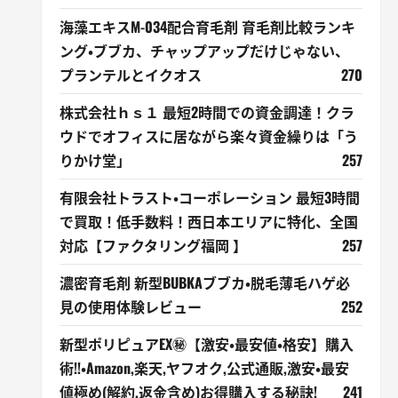
海藻エキスM-034配合育毛剤 育毛剤比較ランキ
ング・ブブカ、チャップアップだけじゃない、
プランテルとイクオス
270
株式会社ｈｓ１ 最短2時間での資金調達！クラ
ウドでオフィスに居ながら楽々資金繰りは「う
りかけ堂」
257
有限会社トラスト・コーポレーション 最短3時間
で買取！低手数料！西日本エリアに特化、全国
対応【ファクタリング福岡 】
257
濃密育毛剤 新型BUBKAブブカ・脱毛薄毛ハゲ必
見の使用体験レビュー
252
新型ポリピュアEX㊙【激安・最安値・格安】購入
術!!・Amazon,楽天,ヤフオク,公式通販,激安・最安
値極め(解約,返金含め)お得購入する秘訣!
241