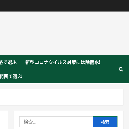
格で選ぶ
新型コロナウイルス対策には除菌水!
範囲で選ぶ
検
索: