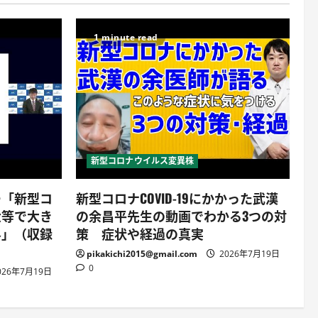
1 minute read
新型コロナウイルス変異株
ー「新型コ
新型コロナCOVID-19にかかった武漢
大等で大き
の余昌平先生の動画でわかる3つの対
界」（収録
策 症状や経過の真実
pikakichi2015@gmail.com
2026年7月19日
0
026年7月19日