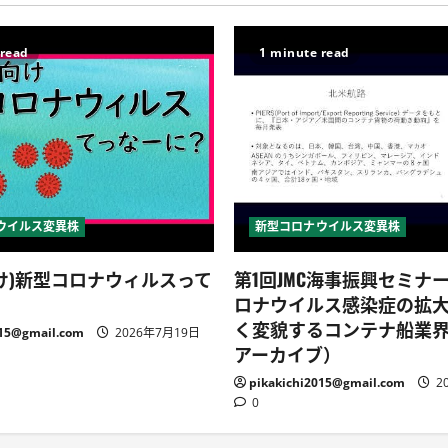
 read
1 minute read
ウイルス変異株
新型コロナウイルス変異株
け)新型コロナウィルスって
第1回JMC海事振興セミナ
ロナウイルス感染症の拡
く変貌するコンテナ船業
015@gmail.com
2026年7月19日
アーカイブ）
pikakichi2015@gmail.com
2
0