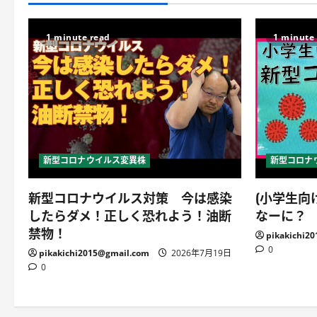
1 minute read
1 minute
新型コロナウイルス変異株
新型コロナ
新型コロナウイルス対策 今は感染
(小学生向
したらダメ！正しく恐れよう！油断
なーに？
禁物！
pikakichi2
0
pikakichi2015@gmail.com
2026年7月19日
0