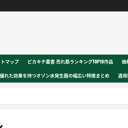
！
イトマップ
ピカキチ叢書 売れ筋ランキングTOP10作品
価
優れた効果を持つオゾン水発生器の幅広い特徴まとめ
適用
ル