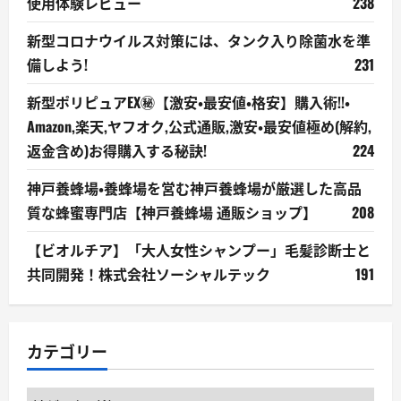
使用体験レビュー
238
新型コロナウイルス対策には、タンク入り除菌水を準
備しよう!
231
新型ポリピュアEX㊙【激安・最安値・格安】購入術!!・
Amazon,楽天,ヤフオク,公式通販,激安・最安値極め(解約,
返金含め)お得購入する秘訣!
224
神戸養蜂場・養蜂場を営む神戸養蜂場が厳選した高品
質な蜂蜜専門店【神戸養蜂場 通販ショップ】
208
【ビオルチア】「大人女性シャンプー」毛髪診断士と
共同開発！株式会社ソーシャルテック
191
カテゴリー
カ