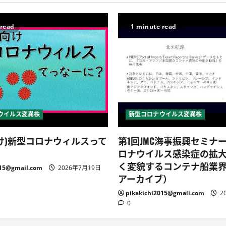
 read
1 minute read
ウイルス変異株
新型コロナウイルス変異株
け)新型コロナウィルスって
第1回JMC海事振興セミナ
ロナウイルス感染症の拡
く変貌するコンテナ船業
015@gmail.com
2026年7月19日
アーカイブ）
pikakichi2015@gmail.com
2
0