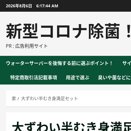
コ
2026年8月6日
6:17:45 AM
ン
テ
新型コロナ除菌
ン
ツ
に
PR : 広告利用サイト
ス
キ
ウォーターサーバーを後悔する前に選ぶポイント！
サ
ッ
プ
特定商取引法記載事項
用途で選ぶ
臭いや菌などに
家
大ずわい半むき身満足セット
大ずわい半むき身満