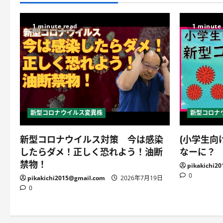
1 minute read
1 minute
新型コロナウイルス変異株
新型コロナ
新型コロナウイルス対策 今は感染
(小学生向
したらダメ！正しく恐れよう！油断
なーに？
禁物！
pikakichi2
0
pikakichi2015@gmail.com
2026年7月19日
0