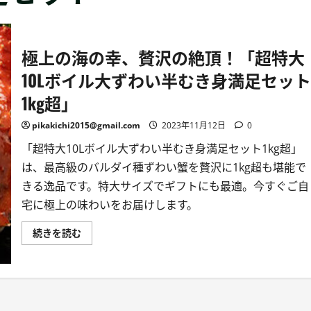
極上の海の幸、贅沢の絶頂！「超特大
10Lボイル大ずわい半むき身満足セット
1kg超」
pikakichi2015@gmail.com
2023年11月12日
0
「超特大10Lボイル大ずわい半むき身満足セット1kg超」
は、最高級のバルダイ種ずわい蟹を贅沢に1kg超も堪能で
きる逸品です。特大サイズでギフトにも最適。今すぐご自
宅に極上の味わいをお届けします。
極
続きを読む
上
の
海
の
幸、
贅
沢
の