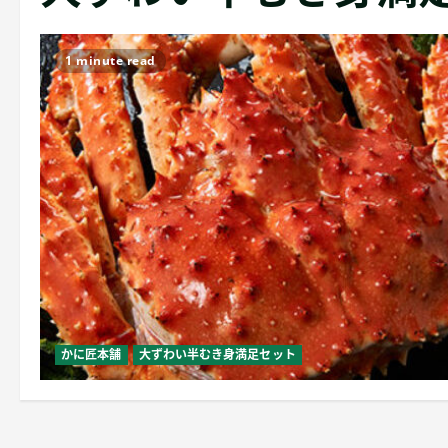
1 minute read
かに匠本舗
大ずわい半むき身満足セット