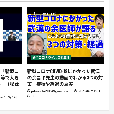
1 minute read
新型コロナウイルス変異株
ー「新型コ
新型コロナCOVID-19にかかった武漢
大等で大き
の余昌平先生の動画でわかる3つの対
界」（収録
策 症状や経過の真実
pikakichi2015@gmail.com
2026年7月19日
0
026年7月19日