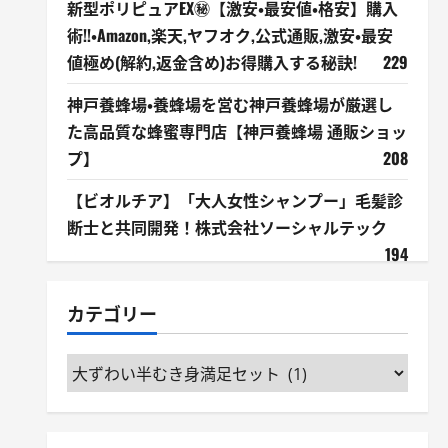
新型ポリピュアEX㊙【激安・最安値・格安】購入
術!!・Amazon,楽天,ヤフオク,公式通販,激安・最安
値極め(解約,返金含め)お得購入する秘訣!
229
神戸養蜂場・養蜂場を営む神戸養蜂場が厳選し
た高品質な蜂蜜専門店【神戸養蜂場 通販ショッ
プ】
208
【ビオルチア】「大人女性シャンプー」毛髪診
断士と共同開発！株式会社ソーシャルテック
194
カテゴリー
カ
テ
ゴ
リ