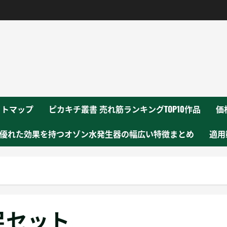
！
イトマップ
ピカキチ叢書 売れ筋ランキングTOP10作品
価
優れた効果を持つオゾン水発生器の幅広い特徴まとめ
適用
足セット