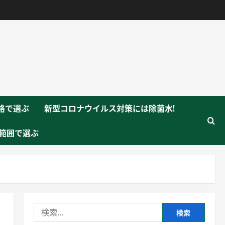
格で選ぶ
新型コロナウイルス対策には除菌水!
範囲で選ぶ
検
索: