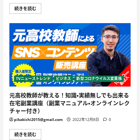
イ
ブ
『副
続きを読む
ラ
業
ン
成
ド
功
を
は
国
〇
内
〇
定
が
価
９
よ
割！』
り
『初
安
心
く
者
購
で
入
も
す
月
る
１
TVニューストレンド
ビジネス
新型コロナウイルス変異株
方
０
法〜
万
に
円
元高校教師が教える！知識・実績無しでも出来る
つ
稼
い
ぐ
在宅副業講座（副業マニュアル・オンラインレク
て
ロ
詳
ー
チャー付き）
し
ド
く
マ
pikakichi2015@gmail.com
2022年12月8日
0
読
ッ
む
プ』
に
元
続きを読む
つ
高
い