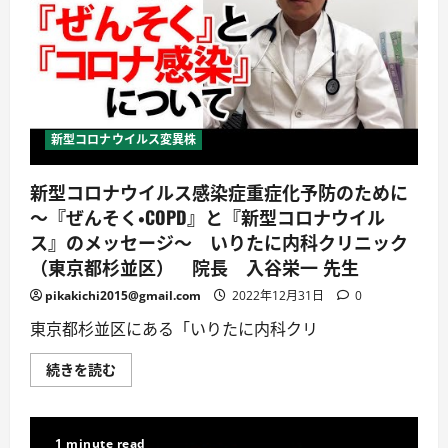
す
る
と、
○○
か
ら
○○
ま
で
感
新型コロナウイルス変異株
染
力
が
新型コロナウイルス感染症重症化予防のために
あ
る？！
～『ぜんそく・COPD』と『新型コロナウイル
家
族
ス』のメッセージ～ いりたに内科クリニック
感
染
（東京都杉並区） 院長 入谷栄一 先生
や
無
pikakichi2015@gmail.com
2022年12月31日
0
症
状
東京都杉並区にある「いりたに内科クリ
感
染
者
新
続きを読む
に
型
つ
コ
い
ロ
て
ナ
知
ウ
っ
1 minute read