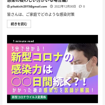
pikakichi2015@gmail.com
2022年12月30日
0
皆さんは、ご家庭でどのような感染対策
家
続きを読む
庭
で
で
き
る
1 minute read
新
型
コ
ロ
ナ
ウ
イ
ル
ス
対
策
〔家
族
に
感
染
の
新型コロナウイルス変異株
疑
わ