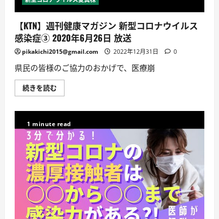
し
く
読
【KTN】週刊健康マガジン 新型コロナウイルス
む
感染症③ 2020年6月26日 放送
pikakichi2015@gmail.com
2022年12月31日
0
県民の皆様のご協力のおかげで、医療崩
【KTN】
続きを読む
週
刊
健
康
マ
1 minute read
ガ
ジ
ン
新
型
コ
ロ
ナ
ウ
イ
ル
ス
感
染