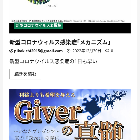
医
〔基
師
本
が
編〕
解
に
説！
つ
に
い
新型コロナウイルス変異株
つ
て
い
詳
て
し
詳
新型コロナウィルス感染症｢メカニズム｣
く
し
読
く
む
pikakichi2015@gmail.com
2022年12月30日
0
読
む
新型コロナウイルス感染症の1日も早い
新
続きを読む
型
コ
ロ
ナ
ウ
ィ
ル
ス
感
染
症
｢メ
カ
ニ
ズ