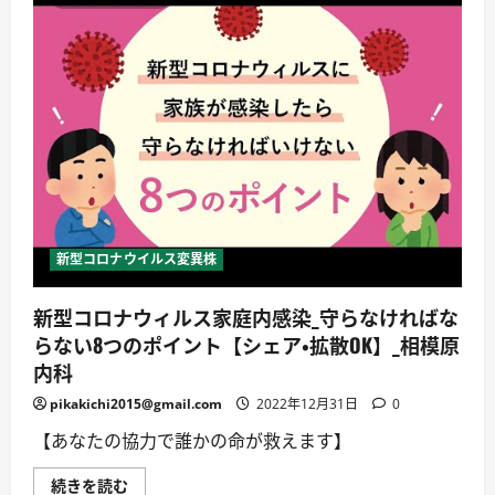
イ
て
ル
お
ス
き
感
た
染
い
症
こ
重
と。
症
潜
化
伏
予
期
防
間
の
や
た
無
め
症
に
状
～
で
『ぜ
も
新型コロナウイルス変異株
ん
感
そ
染
く・
力
新型コロナウィルス家庭内感染_守らなければな
COPD』
は
と
あ
らない8つのポイント【シェア・拡散OK】_相模原
『新
る？！
型
医
内科
コ
師
ロ
が
pikakichi2015@gmail.com
2022年12月31日
0
ナ
解
ウ
説！
イ
【あなたの協力で誰かの命が救えます】
に
ル
つ
ス』
い
の
新
続きを読む
て