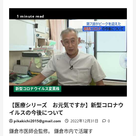
て
コ
詳
ロ
し
ナ
く
ウ
1 minute read
読
イ
む
ル
ス
に
感
染
し
ま
し
た
に
つ
い
て
詳
し
く
新型コロナウイルス変異株
読
む
【医療シリーズ お元気ですか】新型コロナウ
イルスの今後について
pikakichi2015@gmail.com
2022年12月31日
0
鎌倉市医師会監修。 鎌倉市内で活躍す