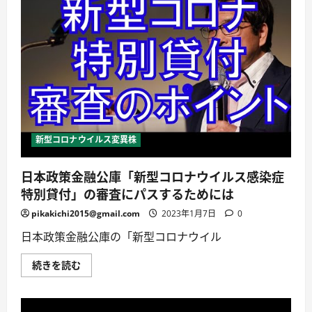
術
対
に
策】
つ
そ
い
の
て
正
詳
体
し
と
く
感
読
染
む
を
防
ぐ
方
法
新型コロナウイルス変異株
–
simpleshow
に
日本政策金融公庫「新型コロナウイルス感染症
つ
い
特別貸付」の審査にパスするためには
て
詳
し
pikakichi2015@gmail.com
2023年1月7日
0
く
読
日本政策金融公庫の「新型コロナウイル
む
日
続きを読む
本
政
策
金