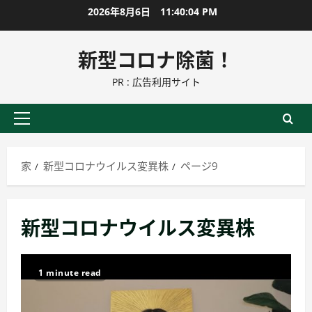
コ
2026年8月6日
11:40:06 PM
ン
テ
新型コロナ除菌！
ン
PR : 広告利用サイト
ツ
に
ス
プ
キ
ラ
ッ
イ
家
新型コロナウイルス変異株
ページ9
プ
マ
リ
ー
新型コロナウイルス変異株
メ
ニ
ュ
1 minute read
ー