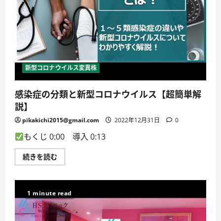
ァ
版】
ン
に
ド
つ
マ
い
ネ
て
ー
詳
ジ
し
ャ
く
ー
読
直
む
新型コロナウイルス変異株
伝
４
つ
感染症の分類と新型コロナウイルス【超簡単解
の
ノ
説】
ウ
ハ
ウ」
pikakichi2015@gmail.com
2022年12月31日
0
に
つ
もくじ 0:00 導入 0:13
い
て
詳
感
続きを読む
し
染
く
症
読
の
む
分
類
1 minute read
と
新
型
コ