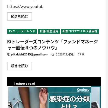
県
に
https://www.youtub
つ
い
て
新
続きを読む
詳
型
し
コ
く
ロ
読
ナ
TVニューストレンド
お金・資産運用
新型コロナウイルス変異株
む
ウ
イ
ル
FXトレーダーズコンテンツ「ファンドマネージ
ス
感
ャー直伝４つのノウハウ」
染
症
pikakichi2015@gmail.com
2023年1月5日
0
3
つ
の
FX
続きを読む
検
ト
査
レ
の
ー
違
ダ
い
ー
【ら
1 minute read
ズ
く
コ
わ
ン
健
テ
康
ン
教
ツ
室
「フ
WEB