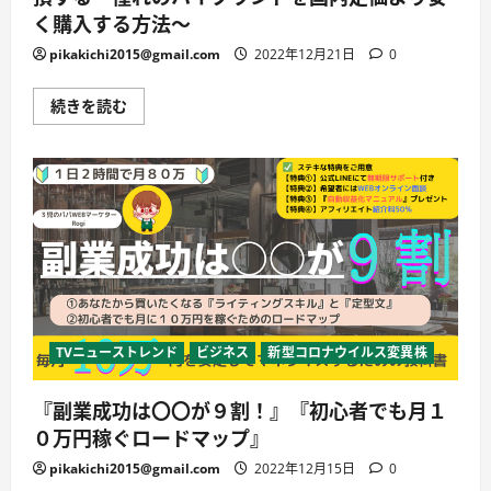
く購入する方法〜
pikakichi2015@gmail.com
2022年12月21日
0
【個
続きを読む
人
の
買
い
物
＆
副
業
ス
タ
ー
ト
に】
知
ら
な
TVニューストレンド
ビジネス
新型コロナウイルス変異株
き
ゃ
損
『副業成功は〇〇が９割！』『初心者でも月１
す
る〜
０万円稼ぐロードマップ』
憧
れ
pikakichi2015@gmail.com
2022年12月15日
0
の
ハ