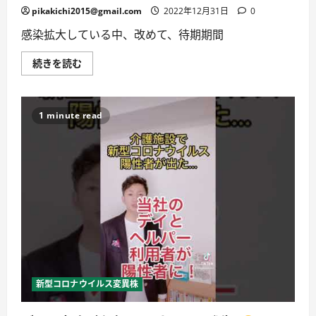
放
pikakichi2015@gmail.com
2022年12月31日
0
送
に
感染拡大している中、改めて、待期期間
つ
い
て
コ
続きを読む
詳
ロ
し
ナ
く
ウ
読
イ
む
ル
1 minute read
ス
感
染
者・
濃
厚
接
触
者、
待
期
期
間！
に
つ
い
て
新型コロナウイルス変異株
詳
し
く