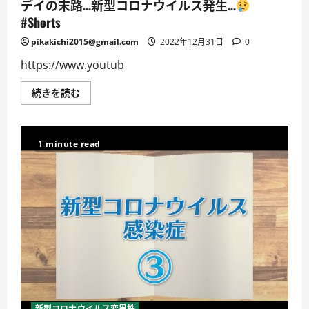
デイの末路…新型コロナウイルス発生…
読
む
#Shorts
pikakichi2015@gmail.com
2022年12月31日
0
https://www.youtub
デ
続きを読む
イ
の
末
路…
新
1 minute read
型
コ
ロ
ナ
ウ
イ
ル
ス
発
生…
#Shorts
に
つ
い
て
詳
新型コロナウイルス変異株