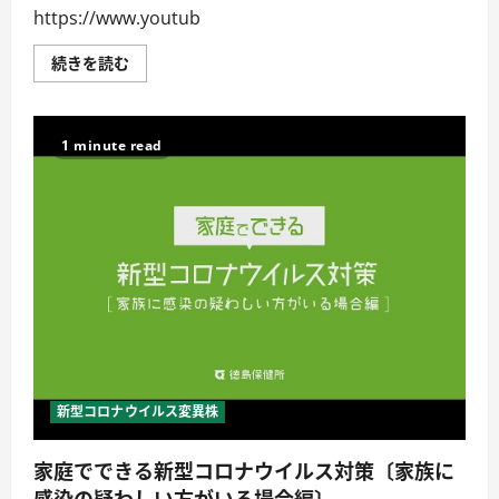
で
https://www.youtub
し
ょ
う
新
続きを読む
か？
型
に
コ
つ
ロ
い
ナ
て
ウ
1 minute read
詳
イ
し
ル
く
ス
読
感
む
染
症
対
策
動
画
に
つ
い
て
詳
し
く
新型コロナウイルス変異株
読
む
家庭でできる新型コロナウイルス対策〔家族に
感染の疑わしい方がいる場合編〕