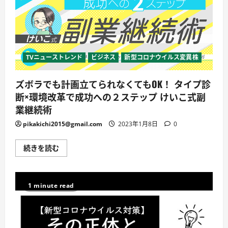
型
コ
ロ
ナ
ウ
イ
ル
ス
TVニューストレンド
ビジネス
新型コロナウイルス変異株
に
感
染
ズボラでも計画立てられなくてもOK！ タイプ診
し
お
断×環境改革で成功への２ステップ けいこ式副
休
み
業継続術
さ
せ
pikakichi2015@gmail.com
2023年1月8日
0
て
い
た
ズ
続きを読む
だ
ボ
い
ラ
て
で
お
も
り
計
ま
1 minute read
画
し
立
た。
て
に
ら
つ
れ
い
な
て