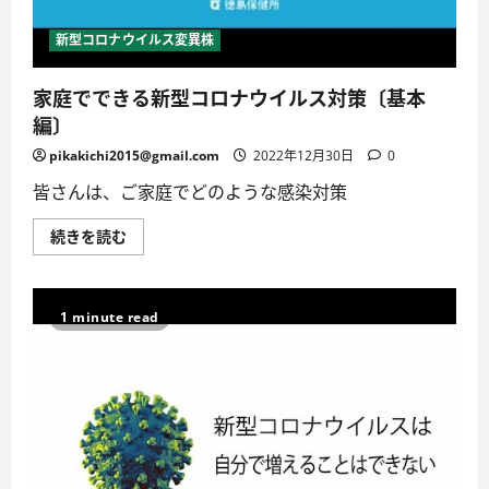
感
染
対
新型コロナウイルス変異株
策
が
必
家庭でできる新型コロナウイルス対策〔基本
要？
療
編〕
養
期
間
pikakichi2015@gmail.com
2022年12月30日
0
は
短
皆さんは、ご家庭でどのような感染対策
縮
で
き
家
続きを読む
る？
庭
抗
で
原
で
検
き
査
る
1 minute read
で
新
感
型
染
コ
力
ロ
の
ナ
確
ウ
認
イ
は
ル
で
ス
き
対
る？
策