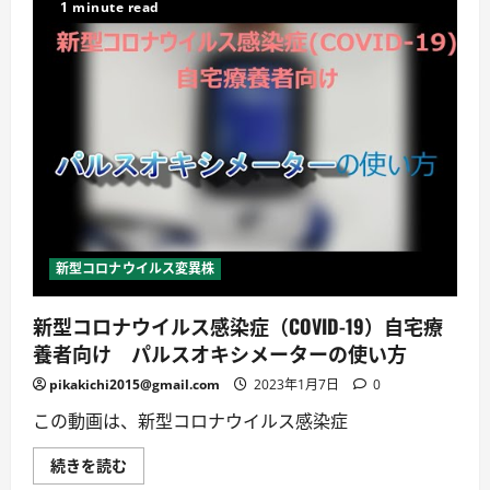
融
1 minute read
公
庫
「新
型
コ
ロ
ナ
ウ
イ
ル
ス
感
染
症
特
別
貸
新型コロナウイルス変異株
付」
の
審
新型コロナウイルス感染症（COVID-19）自宅療
査
に
養者向け パルスオキシメーターの使い方
パ
ス
す
pikakichi2015@gmail.com
2023年1月7日
0
る
た
この動画は、新型コロナウイルス感染症
め
に
は
新
続きを読む
に
型