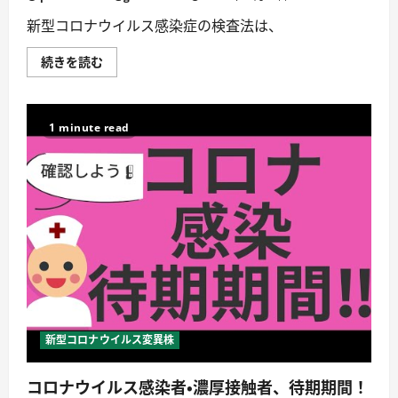
て
詳
新型コロナウイルス感染症の検査法は、
し
く
読
【KTN】
続きを読む
む
週
刊
健
康
マ
1 minute read
ガ
ジ
ン
新
型
コ
ロ
ナ
ウ
イ
ル
ス
感
染
症
①
2020
新型コロナウイルス変異株
年
6
月
コロナウイルス感染者・濃厚接触者、待期期間！
12
日