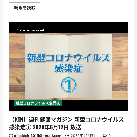
【医
続きを読む
療
シ
リ
ー
ズ
1 minute read
お
元
気
で
す
か】
新
型
コ
ロ
ナ
ウ
イ
ル
ス
の
今
新型コロナウイルス変異株
後
に
つ
【KTN】週刊健康マガジン 新型コロナウイルス
い
て
感染症① 2020年6月12日 放送
に
つ
い
pikakichi2015@gmail.com
2022年12月31日
0