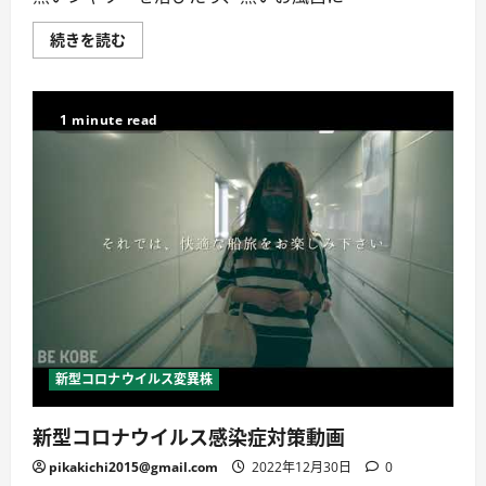
つ
ェ
い
ア・
て
拡
熱
続きを読む
詳
散
い
し
OK】
シ
く
_
ャ
読
相
ワ
む
模
ー
1 minute read
原
や
内
お
科
風
に
呂
つ
は、
い
新
て
型
詳
コ
し
ロ
く
ナ
読
ウ
む
イ
ル
ス
感
染
予
新型コロナウイルス変異株
防
に
効
新型コロナウイルス感染症対策動画
果
が
あ
pikakichi2015@gmail.com
2022年12月30日
0
る