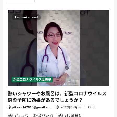
メ
型
詳
ッ
コ
し
セ
ロ
く
ー
ナ
読
ジ
ウ
む
1 minute read
～
ィ
い
ル
り
ス
た
家
に
庭
内
内
科
感
ク
染
リ
_
ニ
守
ッ
ら
ク
な
（東
け
京
れ
都
ば
杉
な
並
ら
新型コロナウイルス変異株
区）
な
院
い
長
8
熱いシャワーやお風呂は、新型コロナウイルス
入
つ
谷
の
感染予防に効果があるでしょうか？
栄
ポ
一
イ
先
ン
pikakichi2015@gmail.com
2022年12月30日
0
生
ト
に
【シ
熱いシャワーを浴びたり、熱いお風呂に