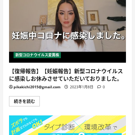
新型コロナウイルス変異株
【復帰報告】【妊娠報告】新型コロナウイルス
に感染しお休みさせていただいておりました。
pikakichi2015@gmail.com
2023年1月8日
0
【復
続きを読む
帰
報
告】
【妊
娠
報
告】
新