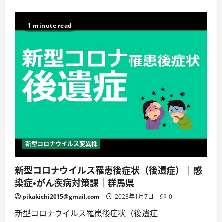
つ
コ
い
ロ
て
ナ
詳
ウ
1 minute read
し
イ
く
ル
読
ス
む
感
染
症
（COVID-
19）
自
宅
療
養
者
向
け
パ
ル
新型コロナウイルス変異株
ス
オ
キ
新型コロナウイルス罹患後症状（後遺症）｜感
シ
メ
染症・がん疾病対策課｜群馬県
ー
タ
ー
pikakichi2015@gmail.com
2023年1月7日
0
の
使
新型コロナウイルス罹患後症状（後遺症
い