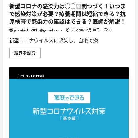
し
新型コロナの感染力は○○日間つづく！いつま
い
方
で感染対策が必要？療養期間は短縮できる？抗
が
い
原検査で感染力の確認はできる？医師が解説！
る
場
pikakichi2015@gmail.com
2022年12月30日
0
合
編〕
に
新型コロナウイルスに感染し、自宅で療
つ
い
て
新
続きを読む
詳
型
し
コ
く
ロ
読
ナ
む
の
1 minute read
感
染
力
は
○○
日
間
つ
づ
く！
い
つ
ま
で