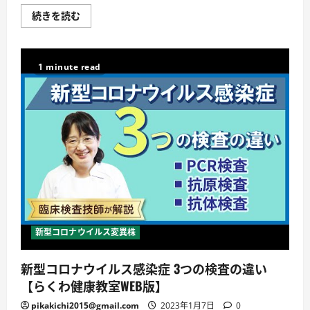
方
に
新
続きを読む
つ
型
い
コ
て
ロ
詳
ナ
し
ウ
1 minute read
く
イ
読
ル
む
ス
罹
患
後
症
状
（後
遺
症）
｜
感
染
症・
が
ん
新型コロナウイルス変異株
疾
病
対
新型コロナウイルス感染症 3つの検査の違い
策
課
【らくわ健康教室WEB版】
｜
群
馬
pikakichi2015@gmail.com
2023年1月7日
0