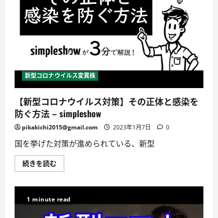
く
詳
て
し
も
く
OK！
読
タ
む
イ
プ
診
断
×
環
新型コロナウイルス変異株
境
改
革
【新型コロナウイルス対策】その正体と感染を
で
成
防ぐ方法 – simpleshow
功
へ
の
pikakichi2015@gmail.com
2023年1月7日
0
２
ス
国を挙げた対策が進められている、新型
テ
ッ
プ
【新
続きを読む
け
型
い
コ
こ
ロ
式
ナ
副
ウ
1 minute read
業
イ
継
ル
続
ス