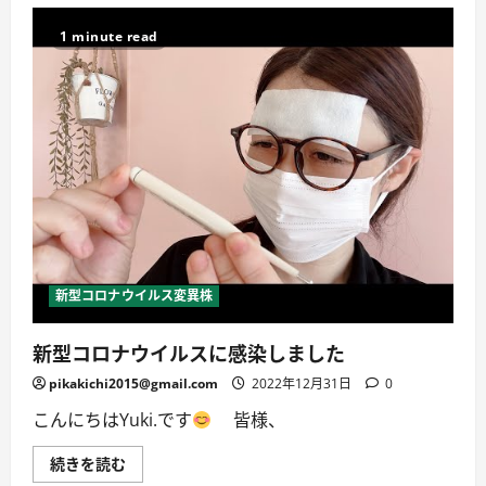
施
設
用
1 minute read
消
毒
液
の
作
り
方
【新
型
コ
ロ
ナ
ウ
イ
ル
ス
感
新型コロナウイルス変異株
染
症
対
新型コロナウイルスに感染しました
策
避
難
pikakichi2015@gmail.com
2022年12月31日
0
所
開
こんにちはYuki.です
皆様、
設】
に
つ
新
続きを読む
い
型