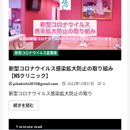
ロ
ナ
ウ
イ
ル
ス
【超
簡
単
解
説】
に
つ
新型コロナウイルス変異株
い
て
詳
新型コロナウイルス感染拡大防止の取り組み
し
く
【HSクリニック】
読
む
pikakichi2015@gmail.com
2022年12月31日
0
新型コロナウイルス感染拡大防止の取り
新
続きを読む
型
コ
ロ
ナ
ウ
1 minute read
イ