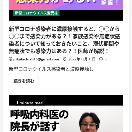
症
③
2020
新型コロナウイルス変異株
年
6
月
新型コロナ感染者に濃厚接触すると、○○から
26
日
○○まで感染力がある？！家族感染や無症状感
放
送
染者について知っておきたいこと。潜伏期間や
に
つ
無症状でも感染力はある？！医師が解説！
い
て
pikakichi2015@gmail.com
2022年12月31日
0
詳
し
新型コロナウイルス感染者と濃厚接触し
く
読
む
新
続きを読む
型
コ
ロ
ナ
感
1 minute read
染
者
に
濃
厚
接
触