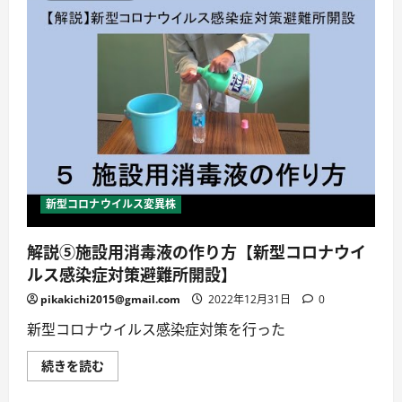
ル
ス
感
染
拡
大
防
止
の
取
り
組
み
【HS
ク
リ
新型コロナウイルス変異株
ニ
ッ
ク】
解説⑤施設用消毒液の作り方【新型コロナウイ
に
つ
ルス感染症対策避難所開設】
い
て
詳
pikakichi2015@gmail.com
2022年12月31日
0
し
く
新型コロナウイルス感染症対策を行った
読
む
解
続きを読む
説
⑤