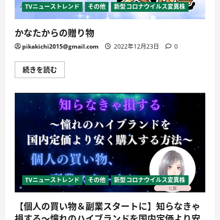
ム｣
TVニューストレンド
その他
新型コロナウイルス変異株
に
つ
い
かなたからの贈り物
て
詳
し
pikakichi2015@gmail.com
2022年12月23日
0
く
読
む
か
続きを読む
な
た
か
ら
の
贈
り
物
に
つ
い
て
詳
し
く
読
TVニューストレンド
その他
新型コロナウイルス変異株
む
【個人の買い物＆副業スタートに】知らなきゃ
損する〜憧れのハイブランドを国内定価より安