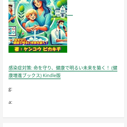
高
く
快
適
な
使
用
が
可
能
な
こ
と
が
特
徴
に
感染症対策: 命を守り、健康で明るい未来を築く！ (健
つ
い
康増進ブックス) Kindle版
て
詳
し
g:
く
読
む
a: