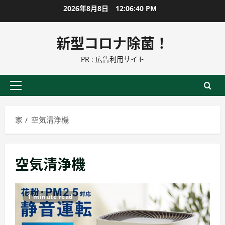
コ
2026年8月8日
12:06:40 PM
ン
テ
新型コロナ除菌！
ン
PR : 広告利用サイト
ツ
に
ス
プ
キ
ラ
ッ
イ
家
空気清浄機
プ
マ
リ
ー
空気清浄機
メ
ニ
ュ
1 minute read
ー