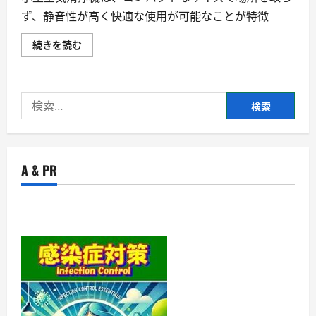
ず、静音性が高く快適な使用が可能なことが特徴
小
続きを読む
型
空
気
清
浄
検
機
は
索:
コ
ン
パ
ク
ト
A & PR
な
サ
イ
ズ
で
場
所
を
取
ら
ず、
静
音
性
が