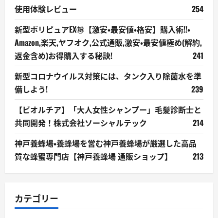
使用体験レビュー
254
新型ポリピュアEX㊙【激安・最安値・格安】購入術!!・
Amazon,楽天,ヤフオク,公式通販,激安・最安値極め(解約,
返金含め)お得購入する秘訣!
241
新型コロナウイルス対策には、タンク入り除菌水を準
備しよう!
239
【ビオルチア】「大人女性シャンプー」毛髪診断士と
共同開発！株式会社ソーシャルテック
214
神戸養蜂場・養蜂場を営む神戸養蜂場が厳選した高品
質な蜂蜜専門店【神戸養蜂場 通販ショップ】
213
カテゴリー