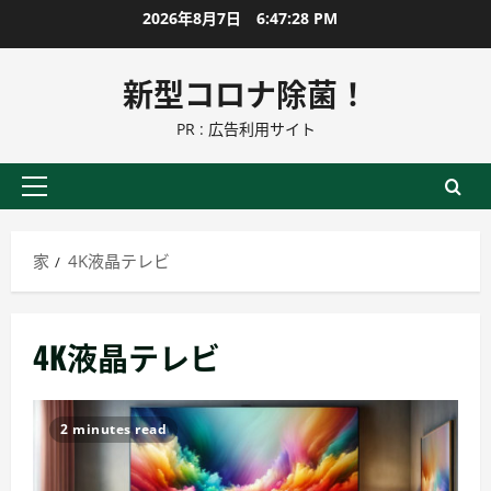
コ
2026年8月7日
6:47:29 PM
ン
テ
新型コロナ除菌！
ン
PR : 広告利用サイト
ツ
に
ス
プ
キ
ラ
ッ
イ
家
4K液晶テレビ
プ
マ
リ
ー
4K液晶テレビ
メ
ニ
ュ
2 minutes read
ー