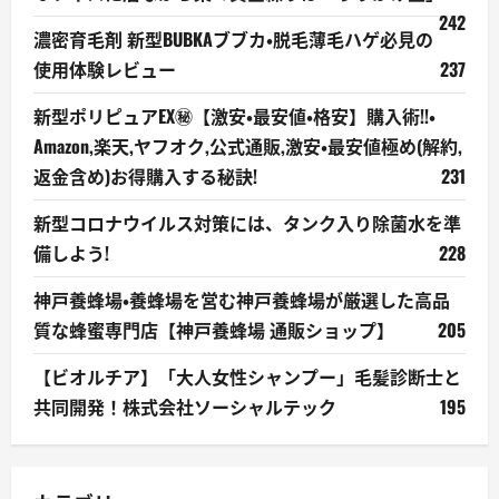
242
濃密育毛剤 新型BUBKAブブカ・脱毛薄毛ハゲ必見の
使用体験レビュー
237
新型ポリピュアEX㊙【激安・最安値・格安】購入術!!・
Amazon,楽天,ヤフオク,公式通販,激安・最安値極め(解約,
返金含め)お得購入する秘訣!
231
新型コロナウイルス対策には、タンク入り除菌水を準
備しよう!
228
神戸養蜂場・養蜂場を営む神戸養蜂場が厳選した高品
質な蜂蜜専門店【神戸養蜂場 通販ショップ】
205
【ビオルチア】「大人女性シャンプー」毛髪診断士と
共同開発！株式会社ソーシャルテック
195