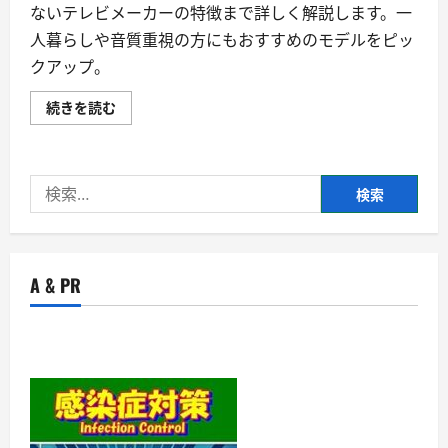
ないテレビメーカーの特徴まで詳しく解説します。一
人暮らしや音質重視の方にもおすすめのモデルをピッ
クアップ。
2023
続きを読む
年
お
す
す
め
検
4K
液
索:
晶
テ
レ
ビ
「最
A & PR
先
端
の
画
質
で、
あ
な
た
の
リ
ビ