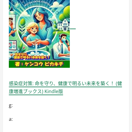
ン
グ
を
映
画
館
に
変
え
る」
に
つ
い
て
詳
し
く
読
む
感染症対策: 命を守り、健康で明るい未来を築く！ (健
康増進ブックス) Kindle版
g:
a: