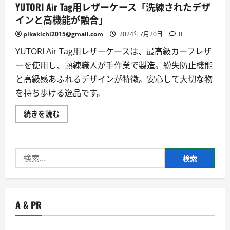
YUTORI Air Tag用レザーケース「洗練されたデザ
インと高機能が融合」
pikakichi2015@gmail.com
2024年7月20日
0
YUTORI Air Tag用レザーケースは、最高級カーフレザ
ーを使用し、熟練職人が手作業で製造。紛失防止機能
と高級感あふれるデザインが特徴。安心して大切な物
を持ち歩ける逸品です。
YUTORI
続きを読む
Air
Tag
用
レ
ザ
検
ー
ケ
索:
ー
ス
「洗
練
さ
A & PR
れ
た
デ
ザ