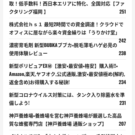
取！低手数料！西日本エリアに特化、全国対応【ファ
クタリング福岡 】
251
株式会社ｈｓ１ 最短2時間での資金調達！クラウドで
オフィスに居ながら楽々資金繰りは「うりかけ堂」
242
濃密育毛剤 新型BUBKAブブカ・脱毛薄毛ハゲ必見の
使用体験レビュー
238
新型ポリピュアEX㊙【激安・最安値・格安】購入術!!・
Amazon,楽天,ヤフオク,公式通販,激安・最安値極め(解約,
返金含め)お得購入する秘訣!
234
新型コロナウイルス対策には、タンク入り除菌水を準
備しよう!
231
神戸養蜂場・養蜂場を営む神戸養蜂場が厳選した高品
質な蜂蜜専門店【神戸養蜂場 通販ショップ】
207