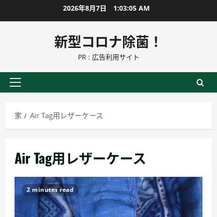
コ
2026年8月7日
1:03:06 AM
ン
テ
新型コロナ除菌！
ン
PR : 広告利用サイト
ツ
に
ス
プ
キ
ラ
ッ
イ
家
Air Tag用レザーケース
プ
マ
リ
ー
Air Tag用レザーケース
メ
ニ
ュ
2 minutes read
ー