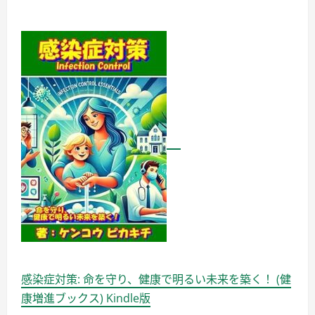
イ
ン
と
高
機
能
が
融
合」
に
つ
い
て
詳
し
く
読
む
感染症対策: 命を守り、健康で明るい未来を築く！ (健
康増進ブックス) Kindle版