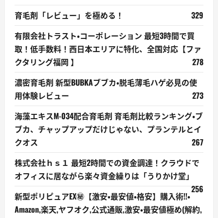
育毛剤「レビュー」を極める！
329
有限会社トラスト・コーポレーション 最短3時間で買
取！低手数料！西日本エリアに特化、全国対応【ファ
クタリング福岡 】
278
濃密育毛剤 新型BUBKAブブカ・脱毛薄毛ハゲ必見の使
用体験レビュー
273
海藻エキスM-034配合育毛剤 育毛剤比較ランキング・ブ
ブカ、チャップアップだけじゃない、プランテルとイ
クオス
267
株式会社ｈｓ１ 最短2時間での資金調達！クラウドで
オフィスに居ながら楽々資金繰りは「うりかけ堂」
256
新型ポリピュアEX㊙【激安・最安値・格安】購入術!!・
Amazon,楽天,ヤフオク,公式通販,激安・最安値極め(解約,