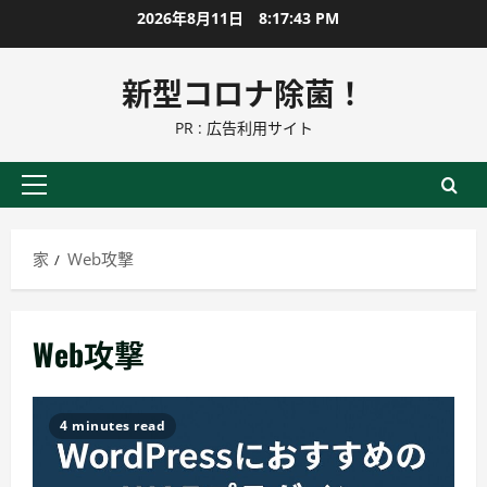
コ
2026年8月11日
8:17:43 PM
ン
テ
新型コロナ除菌！
ン
PR : 広告利用サイト
ツ
に
ス
プ
キ
ラ
ッ
イ
家
Web攻撃
プ
マ
リ
ー
Web攻撃
メ
ニ
ュ
4 minutes read
ー