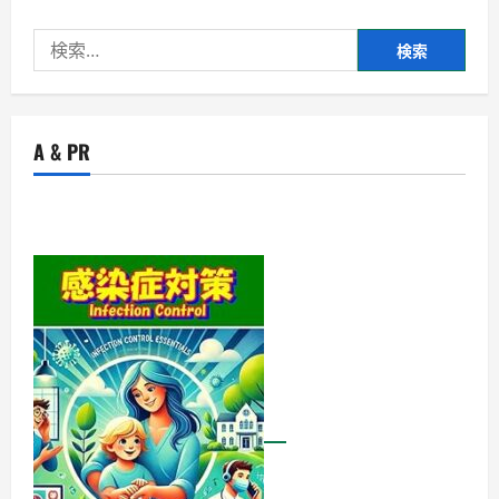
の
脆
検
弱
性
索:
を
狙
っ
た
攻
A & PR
撃
関
連
に
つ
い
て
詳
し
く
読
む