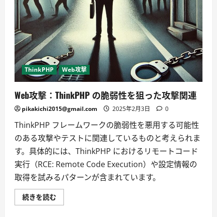
偵
察」
➡
WAF（Web
Application
Firewall）
強
化
に
つ
い
ThinkPHP
Web攻撃
て
詳
し
Web攻撃：ThinkPHP の脆弱性を狙った攻撃関連
く
読
pikakichi2015@gmail.com
2025年2月3日
0
む
ThinkPHP フレームワークの脆弱性を悪用する可能性
のある攻撃やテストに関連しているものと考えられま
す。具体的には、ThinkPHP におけるリモートコード
実行（RCE: Remote Code Execution）や設定情報の
取得を試みるパターンが含まれています。
Web
続きを読む
攻
撃：
ThinkPHP