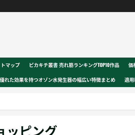
！
イトマップ
ピカキチ叢書 売れ筋ランキングTOP10作品
価
優れた効果を持つオゾン水発生器の幅広い特徴まとめ
適用
ョッピング