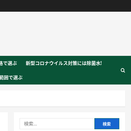
格で選ぶ
新型コロナウイルス対策には除菌水!
範囲で選ぶ
検
索: