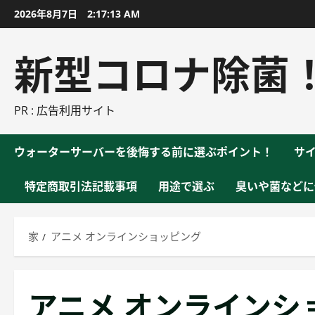
コ
2026年8月7日
2:17:14 AM
ン
テ
新型コロナ除菌
ン
ツ
に
PR : 広告利用サイト
ス
キ
ウォーターサーバーを後悔する前に選ぶポイント！
サ
ッ
プ
特定商取引法記載事項
用途で選ぶ
臭いや菌などに
家
アニメ オンラインショッピング
アニメ オンラインシ