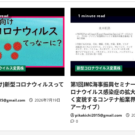
 read
1 minute read
ウイルス変異株
新型コロナウイルス変異株
け)新型コロナウィルスって
第1回JMC海事振興セミナ
ロナウイルス感染症の拡
く変貌するコンテナ船業
015@gmail.com
2026年7月19日
アーカイブ）
pikakichi2015@gmail.com
2
0