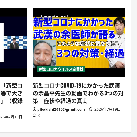
1 minute read
新型コロナウイルス変異株
ー「新型コ
新型コロナCOVID-19にかかった武漢
大等で大き
の余昌平先生の動画でわかる3つの対
界」（収録
策 症状や経過の真実
pikakichi2015@gmail.com
2026年7月19日
0
026年7月19日