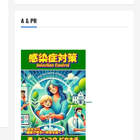
A & PR
イ