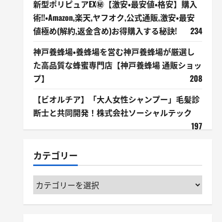
新型ポリピュアEX㊙【激安・最安値・格安】購入
術!!・Amazon,楽天,ヤフオク,公式通販,激安・最安
値極め(解約,返金含め)お得購入する秘訣!
234
神戸養蜂場・養蜂場を営む神戸養蜂場が厳選し
た高品質な蜂蜜専門店【神戸養蜂場 通販ショッ
プ】
208
【ビオルチア】「大人女性シャンプー」毛髪診
断士と共同開発！株式会社ソーシャルテック
197
カテゴリー
カ
テ
ゴ
リ