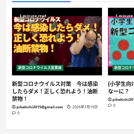
1 minute read
1 minute
新型コロナウイルス変異株
新型コロナ
新型コロナウイルス対策 今は感染
(小学生向
したらダメ！正しく恐れよう！油断
なーに？
禁物！
pikakichi2
0
pikakichi2015@gmail.com
2026年7月19日
0