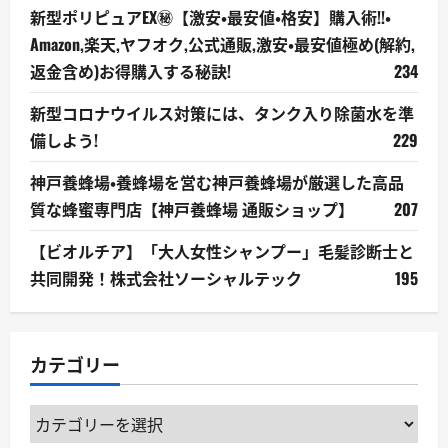
新型ポリピュアEX㊙【激安・最安値・格安】購入術!!・
Amazon,楽天,ヤフオク,公式通販,激安・最安値極め(解約,
返金含め)お得購入する秘訣!
234
新型コロナウイルス対策には、タンク入り除菌水を準
備しよう!
229
神戸養蜂場・養蜂場を営む神戸養蜂場が厳選した高品
質な蜂蜜専門店【神戸養蜂場 通販ショップ】
207
【ビオルチア】「大人女性シャンプー」毛髪診断士と
共同開発！株式会社ソーシャルテック
195
カテゴリー
カ
テ