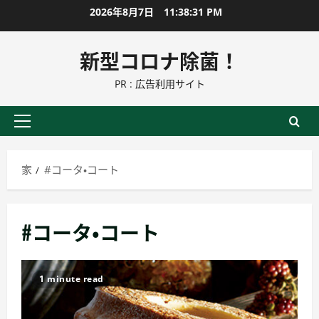
コ
2026年8月7日
11:38:31 PM
ン
テ
新型コロナ除菌！
ン
PR : 広告利用サイト
ツ
に
ス
プ
キ
ラ
ッ
イ
家
#コータ・コート
プ
マ
リ
ー
#コータ・コート
メ
ニ
ュ
1 minute read
ー