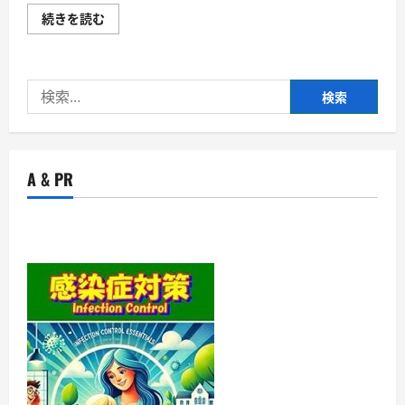
株
続きを読む
式
会
社
三
英
検
商
会・
索:
ギ
フ
ト
向
け
A & PR
バ
ウ
ム
ク
ー
ヘ
ン
や
焼
き
菓
子
を
揃
え
て
い
ま