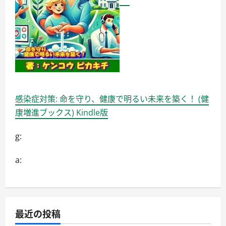
す
【Cote
a
Cote（コ
ー
タ・
コ
ー
ト）】
に
つ
い
て
詳
感染症対策: 命を守り、健康で明るい未来を築く！ (健
し
く
康増進ブックス) Kindle版
読
む
g:
a:
最近の投稿