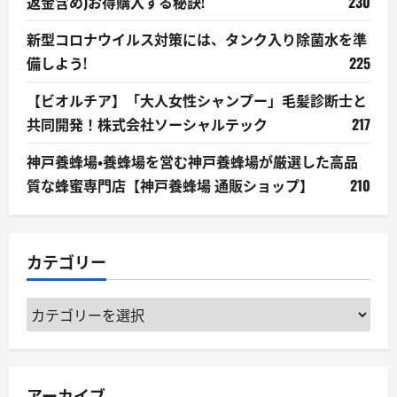
返金含め)お得購入する秘訣!
230
新型コロナウイルス対策には、タンク入り除菌水を準
備しよう!
225
【ビオルチア】「大人女性シャンプー」毛髪診断士と
共同開発！株式会社ソーシャルテック
217
神戸養蜂場・養蜂場を営む神戸養蜂場が厳選した高品
質な蜂蜜専門店【神戸養蜂場 通販ショップ】
210
カテゴリー
カ
テ
ゴ
リ
アーカイブ