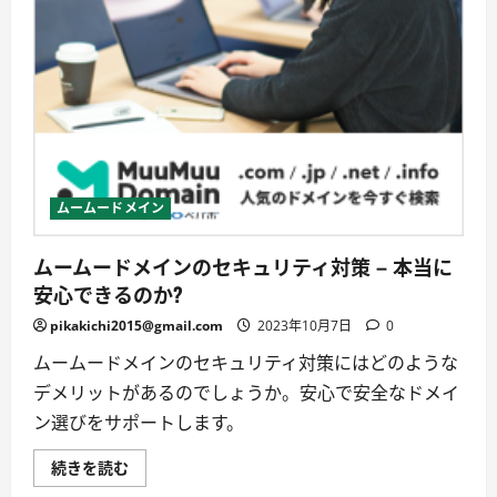
色
を
知
ろ
う！
に
つ
い
て
詳
し
く
読
む
ムームードメイン
ムームードメインのセキュリティ対策 – 本当に
安心できるのか?
pikakichi2015@gmail.com
2023年10月7日
0
ムームードメインのセキュリティ対策にはどのような
デメリットがあるのでしょうか。安心で安全なドメイ
ン選びをサポートします。
ム
続きを読む
ー