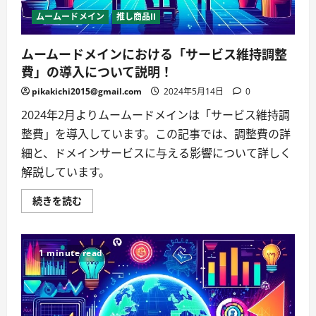
私
た
ムームードメイン
推し商品II
ち
の
技
ムームードメインにおける「サービス維持調整
術
で
費」の導入について説明！
実
現
pikakichi2015@gmail.com
2024年5月14日
0
し
よ
う
2024年2月よりムームードメインは「サービス維持調
！
に
整費」を導入しています。この記事では、調整費の詳
つ
細と、ドメインサービスに与える影響について詳しく
い
て
解説しています。
詳
し
く
ム
続きを読む
読
ー
む
ム
ー
ド
メ
1 minute read
イ
ン
に
お
け
る