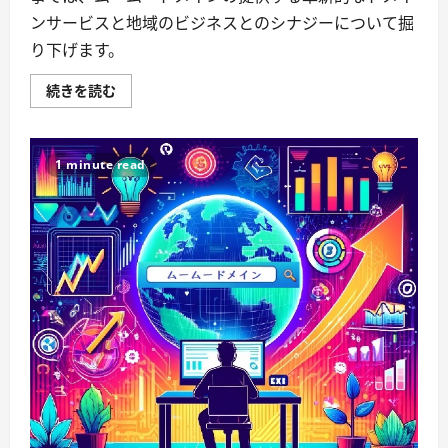
ンサービスと地域のビジネスとのシナジーについて掘
り下げます。
ム
続きを読む
ー
ム
ー
ド
メ
1 minute read
イ
ン
渋
谷
区
–
–
–
あ
な
た
の
ウ
ェ
ブ
プ
レ
ゼ
ン
ス、