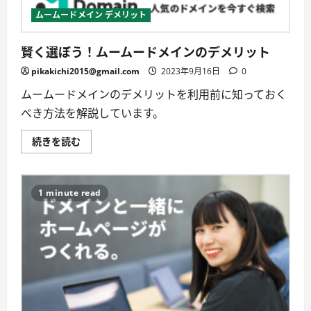
ン
の
ムームードメイン デメリット
真
価
に
賢く選ぼう！ムームードメインのデメリット
つ
い
て
pikakichi2015@gmail.com
2023年9月16日
0
詳
し
ムームードメインのデメリットを利用前に知っておく
く
読
べき方法を解説しています。
む
賢
続きを読む
く
選
ぼ
う！
ム
1 minute read
ー
ム
ー
ド
メ
イ
ン
の
デ
メ
リ
ッ