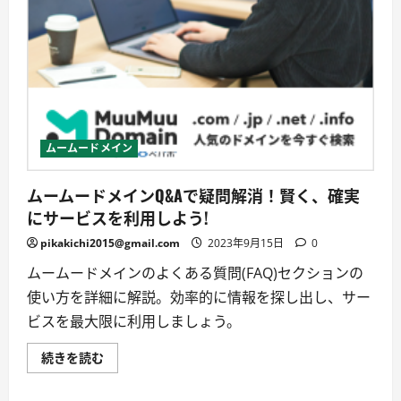
ト
に
つ
い
て
詳
し
く
読
む
ムームードメイン
ムームードメインQ&Aで疑問解消！賢く、確実
にサービスを利用しよう!
pikakichi2015@gmail.com
2023年9月15日
0
ムームードメインのよくある質問(FAQ)セクションの
使い方を詳細に解説。効率的に情報を探し出し、サー
ビスを最大限に利用しましょう。
ム
続きを読む
ー
ム
ー