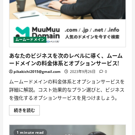
て
安
心、
知
っ
て
安
全
に
つ
ムームードメイン
い
て
詳
あなたのビジネスを次のレベルに導く、ムーム
し
く
ードメインの料金体系とオプションサービス!
読
む
pikakichi2015@gmail.com
2023年9月26日
0
ムームードメインの料金体系とオプションサービスを
詳細に解説。コスト効果的なプラン選びと、ビジネス
を強化するオプションサービスを見つけましょう。
あ
続きを読む
な
た
の
ビ
ジ
1 minute read