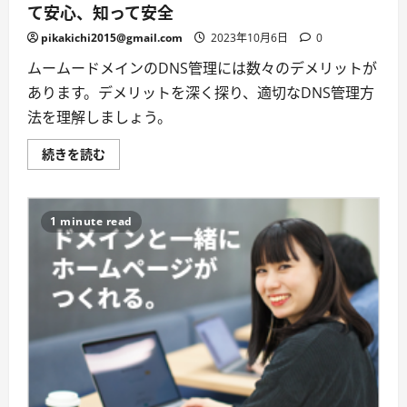
く
て安心、知って安全
読
む
pikakichi2015@gmail.com
2023年10月6日
0
ムームードメインのDNS管理には数々のデメリットが
あります。デメリットを深く探り、適切なDNS管理方
法を理解しましょう。
ム
続きを読む
ー
ム
ー
ド
メ
1 minute read
イ
ン
の
DNS
管
理
デ
メ
リ
ッ
ト
–
知
っ