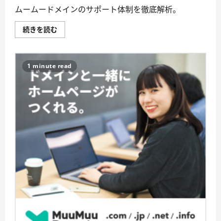
ビ
ス!
ムームードメインのサポート体制を徹底解析。
に
つ
い
安
続きを読む
て
心
詳
の
し
サ
く
ポ
読
ー
1 minute read
む
ト
体
制
で
心
地
よ
い
ウ
ェ
ブ
ラ
イ
フ
を！
ム
ー
ム
ー
ド
メ
イ