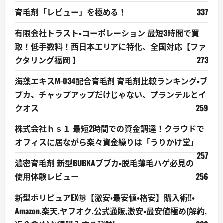
育毛剤「レビュー」を極める！
337
有限会社トラスト・コーポレーション 最短3時間で買
取！低手数料！西日本エリアに特化、全国対応【ファ
クタリング福岡 】
273
海藻エキスM-034配合育毛剤 育毛剤比較ランキング・ブ
ブカ、チャップアップだけじゃない、プランテルとイ
クオス
259
株式会社ｈｓ１ 最短2時間での資金調達！クラウドで
オフィスに居ながら楽々資金繰りは「うりかけ堂」
257
濃密育毛剤 新型BUBKAブブカ・脱毛薄毛ハゲ必見の
使用体験レビュー
256
新型ポリピュアEX㊙【激安・最安値・格安】購入術!!・
Amazon,楽天,ヤフオク,公式通販,激安・最安値極め(解約,