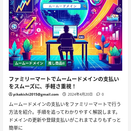
「サ
ー
ビ
ス
維
持
調
整
費」
の
導
入
に
つ
い
て
ムームードメイン
推し商品II
説
明！
に
ファミリーマートでムームードメインの支払い
つ
い
をスムーズに、手軽さ重視！
て
詳
pikakichi2015@gmail.com
2024年4月20日
0
し
く
読
ムームードメインの支払いをファミリーマートで行う
む
方法を紹介。手順を追ってわかりやすく解説します。
ドメインの更新や登録支払いがこれまでよりもずっと
簡単に