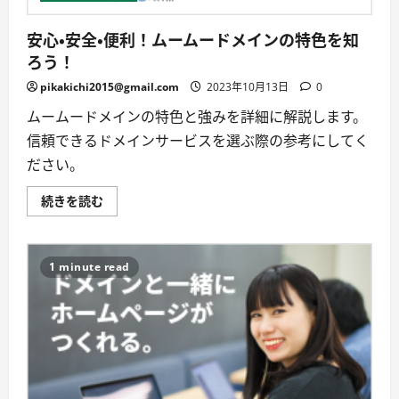
重
視！
に
安心・安全・便利！ムームードメインの特色を知
つ
い
ろう！
て
詳
pikakichi2015@gmail.com
し
2023年10月13日
0
く
読
ムームードメインの特色と強みを詳細に解説します。
む
信頼できるドメインサービスを選ぶ際の参考にしてく
ださい。
安
続きを読む
心・
安
全・
便
利！
1 minute read
ム
ー
ム
ー
ド
メ
イ
ン
の
特