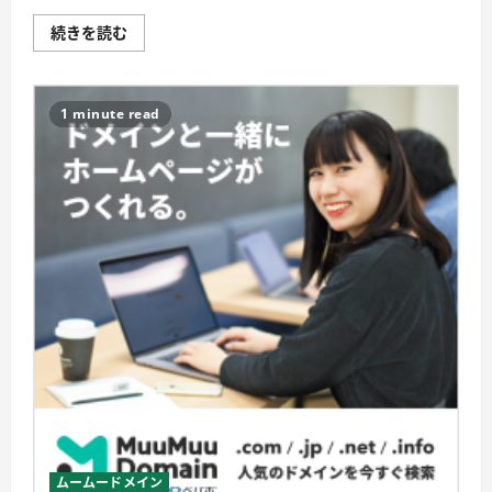
フ
続きを読む
ァ
ミ
リ
ー
マ
1 minute read
ー
ト
で
ム
ー
ム
ー
ド
メ
イ
ン
の
支
払
い
を
ス
ム
ー
ズ
に、
手
軽
さ
ムームードメイン