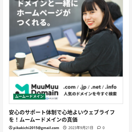
ネ
ス
を
次
の
レ
ベ
ル
に
導
く、
ム
ー
ム
ー
ド
メ
イ
ン
の
料
金
体
系
ムームードメイン
と
オ
プ
安心のサポート体制で心地よいウェブライフ
シ
ョ
を！ムームードメインの真価
ン
サ
pikakichi2015@gmail.com
ー
2023年9月21日
0