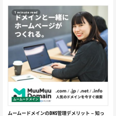
ム
ー
ド
メ
1 minute read
イ
ン
の
セ
キ
ュ
リ
テ
ィ
対
策
–
本
当
に
安
心
で
き
る
の
か?
に
つ
ムームードメイン
い
て
詳
ムームードメインのDNS管理デメリット – 知っ
し