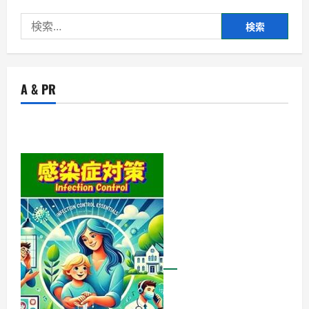
ド
メ
検
イ
ン
索:
Q&A
で
疑
問
解
A & PR
消！
賢
く、
確
実
に
サ
ー
ビ
ス
を
利
用
し
よ
う!
に
つ
い
て
詳
し
く