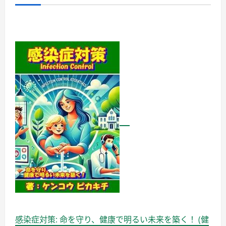
新・
最
適
化
思
考
著
者：
PIKAKICHI
KENKOU
に
つ
い
て
詳
し
く
読
む
感染症対策: 命を守り、健康で明るい未来を築く！ (健