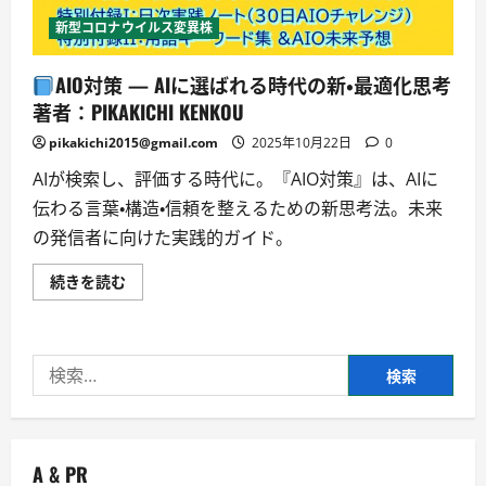
新型コロナウイルス変異株
AIO対策 — AIに選ばれる時代の新・最適化思考
著者：PIKAKICHI KENKOU
pikakichi2015@gmail.com
2025年10月22日
0
AIが検索し、評価する時代に。『AIO対策』は、AIに
伝わる言葉・構造・信頼を整えるための新思考法。未来
の発信者に向けた実践的ガイド。
続きを読む
AIO
対
策
—
AI
検
に
選
索:
ば
れ
る
時
代
A & PR
の