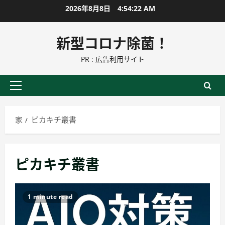
コ
2026年8月8日
4:54:22 AM
ン
テ
新型コロナ除菌！
ン
PR : 広告利用サイト
ツ
に
ス
プ
キ
ラ
ッ
イ
家
ピカキチ叢書
プ
マ
リ
ー
ピカキチ叢書
メ
ニ
ュ
1 minute read
ー