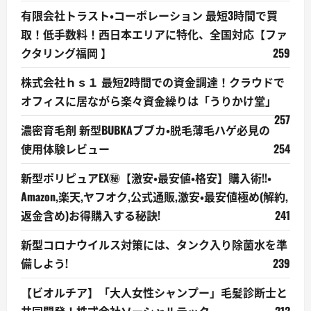
有限会社トラスト・コーポレーション 最短3時間で買
取！低手数料！西日本エリアに特化、全国対応【ファ
クタリング福岡 】
259
株式会社ｈｓ１ 最短2時間での資金調達！クラウドで
オフィスに居ながら楽々資金繰りは「うりかけ堂」
257
濃密育毛剤 新型BUBKAブブカ・脱毛薄毛ハゲ必見の
使用体験レビュー
254
新型ポリピュアEX㊙【激安・最安値・格安】購入術!!・
Amazon,楽天,ヤフオク,公式通販,激安・最安値極め(解約,
返金含め)お得購入する秘訣!
241
新型コロナウイルス対策には、タンク入り除菌水を準
備しよう!
239
【ビオルチア】「大人女性シャンプー」毛髪診断士と
共同開発！株式会社ソーシャルテック
212