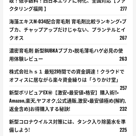
取！低手数料！西日本エリアに特化、全国対応【ファ
クタリング福岡 】
277
海藻エキスM-034配合育毛剤 育毛剤比較ランキング・ブ
ブカ、チャップアップだけじゃない、プランテルとイ
クオス
267
濃密育毛剤 新型BUBKAブブカ・脱毛薄毛ハゲ必見の使
用体験レビュー
263
株式会社ｈｓ１ 最短2時間での資金調達！クラウドで
オフィスに居ながら楽々資金繰りは「うりかけ堂」
257
新型ポリピュアEX㊙【激安・最安値・格安】購入術!!・
Amazon,楽天,ヤフオク,公式通販,激安・最安値極め(解約,
返金含め)お得購入する秘訣!
232
新型コロナウイルス対策には、タンク入り除菌水を準
備しよう!
225