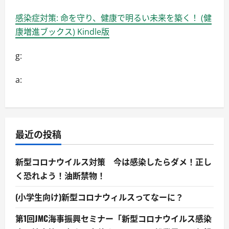
ン
グ
感染症対策: 命を守り、健康で明るい未来を築く！ (健
TOP
5/10
康増進ブックス) Kindle版
位
作
品
g:
に
つ
い
て
a:
詳
し
く
読
む
最近の投稿
新型コロナウイルス対策 今は感染したらダメ！正し
く恐れよう！油断禁物！
(小学生向け)新型コロナウィルスってなーに？
第1回JMC海事振興セミナー「新型コロナウイルス感染