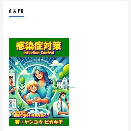
ュ
ア
A & PR
ル
な
自
己
発
見
と
癒
し
を
導
く
魔
法
入
門
書
－
ピ
カ
キ
チ
叢
書
売
れ
筋
ラ
ン
キ