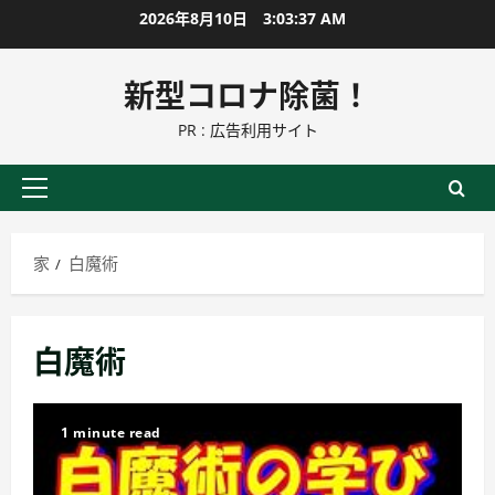
コ
2026年8月10日
3:03:38 AM
ン
テ
新型コロナ除菌！
ン
PR : 広告利用サイト
ツ
に
ス
プ
キ
ラ
ッ
イ
家
白魔術
プ
マ
リ
ー
白魔術
メ
ニ
ュ
1 minute read
ー