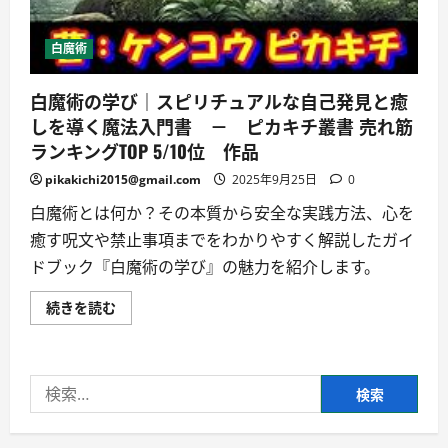
白魔術
白魔術の学び｜スピリチュアルな自己発見と癒
しを導く魔法入門書 － ピカキチ叢書 売れ筋
ランキングTOP 5/10位 作品
pikakichi2015@gmail.com
2025年9月25日
0
白魔術とは何か？その本質から安全な実践方法、心を
癒す呪文や禁止事項までをわかりやすく解説したガイ
ドブック『白魔術の学び』の魅力を紹介します。
白
続きを読む
魔
術
の
学
び
検
｜
ス
索:
ピ
リ
チ