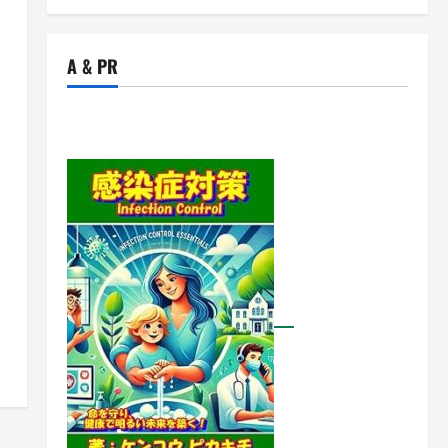
A & PR
に