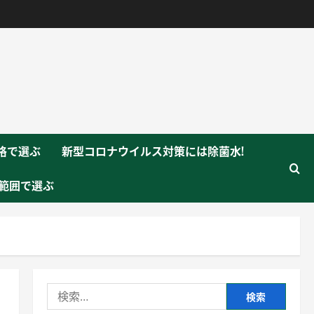
格で選ぶ
新型コロナウイルス対策には除菌水!
範囲で選ぶ
検
索: