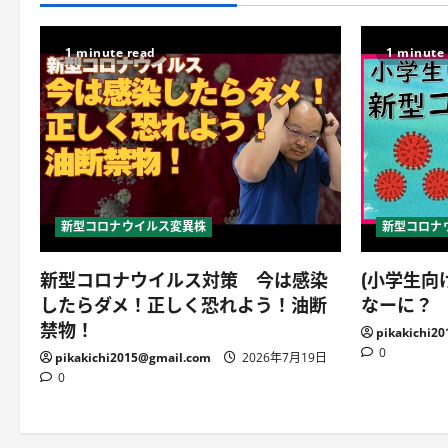
1 minute read
1 minute
新型コロナウイルス変異株
新型コロナ
新型コロナウイルス対策 今は感染
(小学生向
したらダメ！正しく恐れよう！油断
なーに？
禁物！
pikakichi2
0
pikakichi2015@gmail.com
2026年7月19日
0