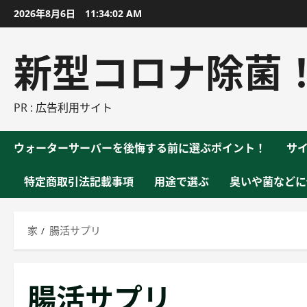
コ
2026年8月6日
11:34:03 AM
ン
テ
新型コロナ除菌
ン
ツ
に
PR : 広告利用サイト
ス
キ
ウォーターサーバーを後悔する前に選ぶポイント！
サ
ッ
プ
特定商取引法記載事項
用途で選ぶ
臭いや菌などに
家
腸活サプリ
腸活サプリ