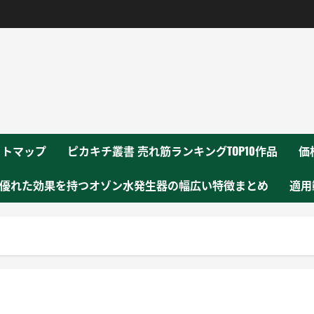
！
イトマップ
ピカキチ叢書 売れ筋ランキングTOP10作品
価
優れた効果を持つオゾン水発生器の幅広い特徴まとめ
適用