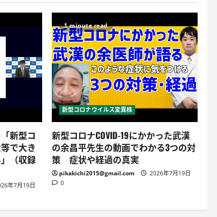
1 minute read
新型コロナウイルス変異株
ー「新型コ
新型コロナCOVID-19にかかった武漢
大等で大き
の余昌平先生の動画でわかる3つの対
界」（収録
策 症状や経過の真実
pikakichi2015@gmail.com
2026年7月19日
0
026年7月19日