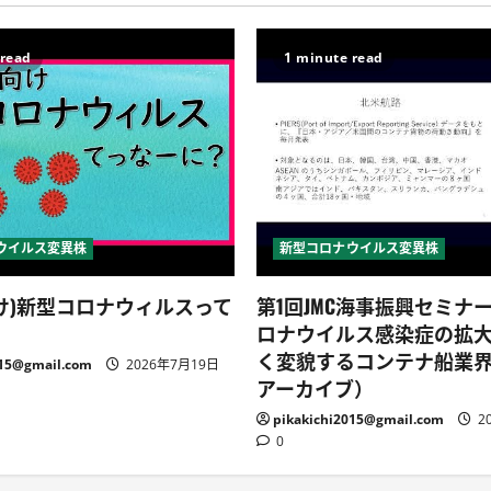
 read
1 minute read
ウイルス変異株
新型コロナウイルス変異株
け)新型コロナウィルスって
第1回JMC海事振興セミナ
ロナウイルス感染症の拡
く変貌するコンテナ船業
015@gmail.com
2026年7月19日
アーカイブ）
pikakichi2015@gmail.com
2
0