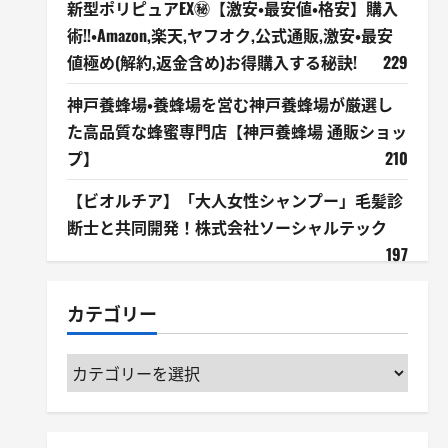
新型ポリピュアEX㊙【激安・最安値・格安】購入
術!!・Amazon,楽天,ヤフオク,公式通販,激安・最安
値極め(解約,返金含め)お得購入する秘訣!
229
神戸養蜂場・養蜂場を営む神戸養蜂場が厳選し
た高品質な蜂蜜専門店【神戸養蜂場 通販ショッ
プ】
210
【ビオルチア】「大人女性シャンプー」毛髪診
断士と共同開発！株式会社ソーシャルテック
197
カテゴリー
カ
テ
ゴ
リ