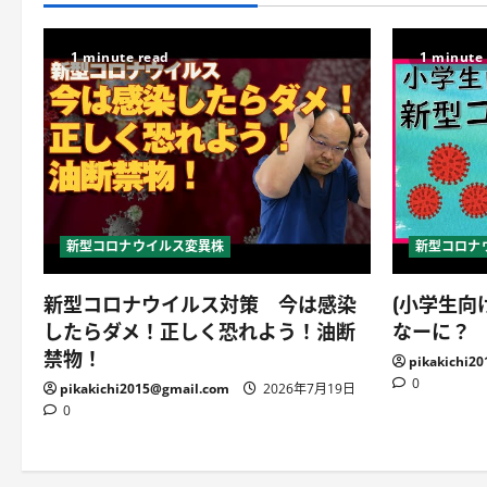
1 minute read
1 minute
新型コロナウイルス変異株
新型コロナ
新型コロナウイルス対策 今は感染
(小学生向
したらダメ！正しく恐れよう！油断
なーに？
禁物！
pikakichi2
0
pikakichi2015@gmail.com
2026年7月19日
0