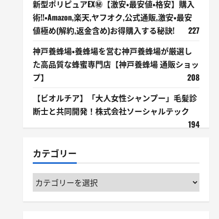
新型ポリピュアEX㊙【激安・最安値・格安】購入
術!!・Amazon,楽天,ヤフオク,公式通販,激安・最安
値極め(解約,返金含め)お得購入する秘訣!
227
神戸養蜂場・養蜂場を営む神戸養蜂場が厳選し
た高品質な蜂蜜専門店【神戸養蜂場 通販ショッ
プ】
208
【ビオルチア】「大人女性シャンプー」毛髪診
断士と共同開発！株式会社ソーシャルテック
194
カテゴリー
カ
テ
ゴ
リ