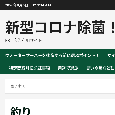
コ
2026年8月6日
3:19:35 AM
ン
テ
新型コロナ除菌
ン
ツ
に
PR : 広告利用サイト
ス
キ
ウォーターサーバーを後悔する前に選ぶポイント！
サ
ッ
プ
特定商取引法記載事項
用途で選ぶ
臭いや菌などに
家
釣り
釣り