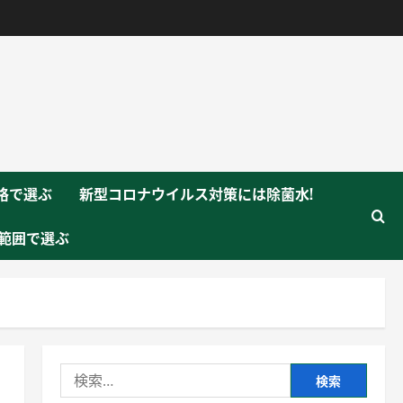
格で選ぶ
新型コロナウイルス対策には除菌水!
範囲で選ぶ
検
索: