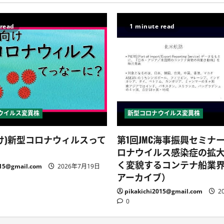
 read
1 minute read
ウイルス変異株
新型コロナウイルス変異株
け)新型コロナウィルスって
第1回JMC海事振興セミナ
ロナウイルス感染症の拡
く変貌するコンテナ船業
015@gmail.com
2026年7月19日
アーカイブ）
pikakichi2015@gmail.com
2
0