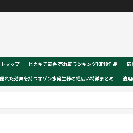
！
イトマップ
ピカキチ叢書 売れ筋ランキングTOP10作品
価
優れた効果を持つオゾン水発生器の幅広い特徴まとめ
適用