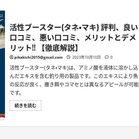
活性ブースター(タネ・マキ) 評判、良い
口コミ、悪い口コミ、メリットとデメ
リット!! 【徹底解説】
pikakichi2015@gmail.com
2023年10月10日
0
活性ブースター(タネ・マキ)は、アミノ酸を液体に溶かし込
んだエキスを含む釣り用の製品です。このエキスにより魚
の反応が良く、撒き餌やコマセとは異なるアピールが可能
です。
活
続きを読む
性
ブ
ー
ス
タ
ー
(タ