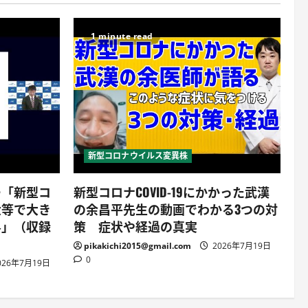
1 minute read
新型コロナウイルス変異株
ー「新型コ
新型コロナCOVID-19にかかった武漢
大等で大き
の余昌平先生の動画でわかる3つの対
界」（収録
策 症状や経過の真実
pikakichi2015@gmail.com
2026年7月19日
0
026年7月19日