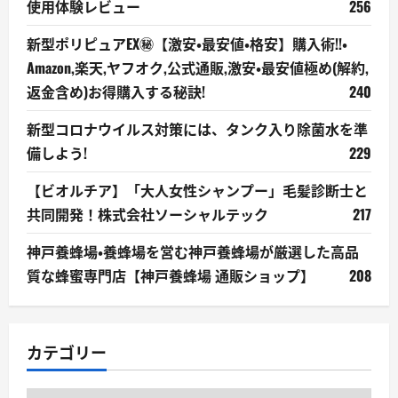
使用体験レビュー
256
新型ポリピュアEX㊙【激安・最安値・格安】購入術!!・
Amazon,楽天,ヤフオク,公式通販,激安・最安値極め(解約,
返金含め)お得購入する秘訣!
240
新型コロナウイルス対策には、タンク入り除菌水を準
備しよう!
229
【ビオルチア】「大人女性シャンプー」毛髪診断士と
共同開発！株式会社ソーシャルテック
217
神戸養蜂場・養蜂場を営む神戸養蜂場が厳選した高品
質な蜂蜜専門店【神戸養蜂場 通販ショップ】
208
カテゴリー