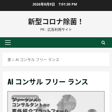
コ
2026年8月9日
7:01:31 PM
ン
テ
新型コロナ除菌！
ン
PR : 広告利用サイト
ツ
に
ス
プ
キ
ラ
ッ
イ
家
AI コンサル フリー ランス
プ
マ
リ
ー
AI コンサル フリー ランス
メ
ニ
ュ
1 minute read
ー