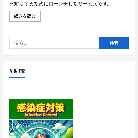
を解決するためにローンチしたサービスです。
【Strategy
続きを読む
Consultant
Bank】
フ
リ
ー
検
ラ
ン
索:
ス
の
コ
ン
サ
A & PR
ル
タ
ン
ト
向
け
案
件
紹
介
サ
ー
ビ
ス・
株
式