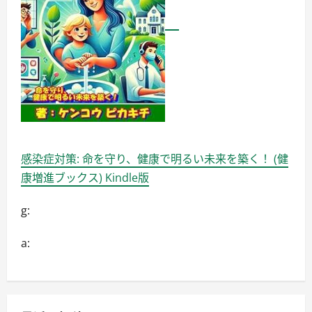
会
社
Ｇ
ｒ
ｏ
ｏ
ｖ
ｅ
ｍ
ｅ
ｎ
ｔ
に
つ
い
て
感染症対策: 命を守り、健康で明るい未来を築く！ (健
詳
し
康増進ブックス) Kindle版
く
読
む
g:
a: