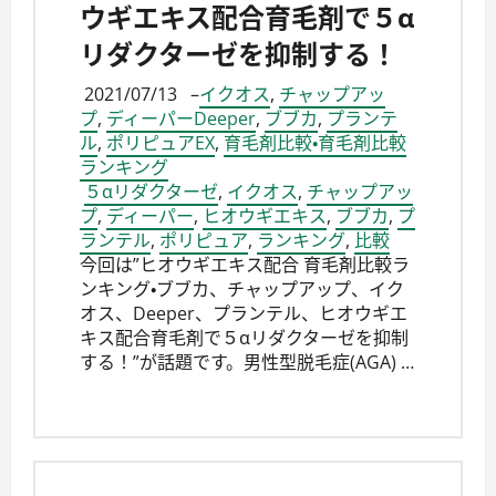
ウギエキス配合育毛剤で５α
リダクターゼを抑制する！
2021/07/13
–
イクオス
,
チャップアッ
プ
,
ディーパーDeeper
,
ブブカ
,
プランテ
ル
,
ポリピュアEX
,
育毛剤比較・育毛剤比較
ランキング
５αリダクターゼ
,
イクオス
,
チャップアッ
プ
,
ディーパー
,
ヒオウギエキス
,
ブブカ
,
プ
ランテル
,
ポリピュア
,
ランキング
,
比較
今回は”ヒオウギエキス配合 育毛剤比較ラ
ンキング・ブブカ、チャップアップ、イク
オス、Deeper、プランテル、ヒオウギエ
キス配合育毛剤で５αリダクターゼを抑制
する！”が話題です。男性型脱毛症(AGA) …