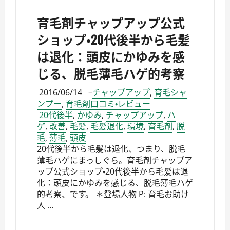
育毛剤チャップアップ公式
ショップ・20代後半から毛髪
は退化：頭皮にかゆみを感
じる、脱毛薄毛ハゲ的考察
2016/06/14
–
チャップアップ
,
育毛シャ
ンプー
,
育毛剤口コミ・レビュー
20代後半
,
かゆみ
,
チャップアップ
,
ハ
ゲ
,
改善
,
毛髪
,
毛髪退化
,
環境
,
育毛剤
,
脱
毛
,
薄毛
,
頭皮
20代後半から毛髪は退化、つまり、脱毛
薄毛ハゲにまっしぐら。育毛剤チャップア
ップ公式ショップ・20代後半から毛髪は退
化：頭皮にかゆみを感じる、脱毛薄毛ハゲ
的考察、です。 ＊登場人物 P: 育毛お助け
人 …