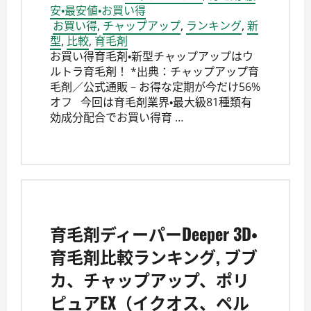
安・最安値・お買い得
お買い得
,
チャップアップ
,
ランキング
,
新
型
,
比較
,
育毛剤
お買い得育毛剤・新型チャップアップはウ
ルトラ育毛剤！ *出典：チャップアップ育
毛剤／公式通販 – お得な定期が今だけ56%
オフ‎ 今回は育毛剤業界・最大級81種類有
効成分配合でお買い得育 …
育毛剤ディーパーDeeper 3D・
育毛剤比較ランキング, ブブ
カ、チャップアップ、ポリ
ピュアEX（イクオス、ペル