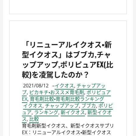
「リニューアルイクオス・新
型イクオス」はブブカ,チャ
ップアップ,ポリピュアEX(比
較)を凌駕したのか？
2021/08/12
–
イクオス
,
チャップアッ
プ
,
ピカキチ・おススメ育毛剤
,
ポリピュア
EX
,
育毛剤比較・育毛剤比較ランキング
イクオス
,
チャップアップ
,
ブブカ
,
ポリピ
ュア
,
ランキング
,
新イクオス
,
新型イクオ
ス
,
比較
育毛剤新型イクオス、新型イクオスサプリ
EX：リニューアルイクオス・新型イクオス