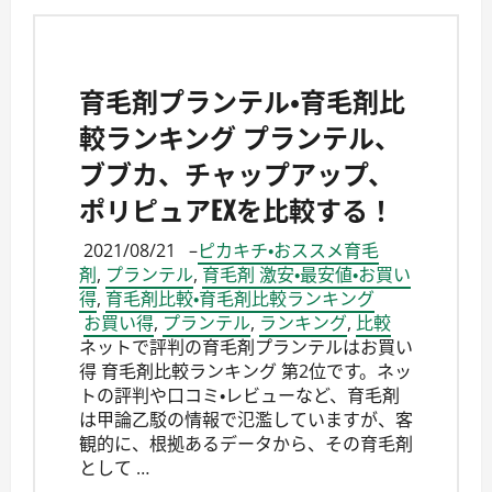
育毛剤プランテル・育毛剤比
較ランキング プランテル、
ブブカ、チャップアップ、
ポリピュアEXを比較する！
2021/08/21
–
ピカキチ・おススメ育毛
剤
,
プランテル
,
育毛剤 激安・最安値・お買い
得
,
育毛剤比較・育毛剤比較ランキング
お買い得
,
プランテル
,
ランキング
,
比較
ネットで評判の育毛剤プランテルはお買い
得 育毛剤比較ランキング 第2位です。ネッ
トの評判や口コミ・レビューなど、育毛剤
は甲論乙駁の情報で氾濫していますが、客
観的に、根拠あるデータから、その育毛剤
として …