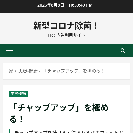
コ
2026年8月8日
10:50:41 PM
ン
テ
新型コロナ除菌！
ン
PR : 広告利用サイト
ツ
に
ス
プ
キ
ラ
ッ
イ
家
美容・健康
「チャップアップ」を極める！
プ
マ
リ
ー
美容・健康
メ
「チャップアップ」を極め
ニ
ュ
る！
ー
チャップアップを続けると得られるベネフィットと