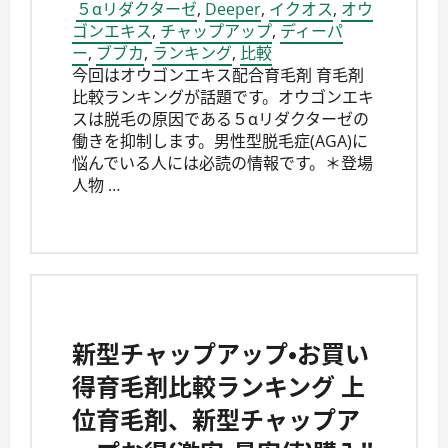
５αリダクターゼ
,
Deeper
,
イクオス
,
オウ
ゴンエキス
,
チャップアップ
,
ディーパ
ー
,
ブブカ
,
ランキング
,
比較
今回はオウゴンエキス配合育毛剤 育毛剤
比較ランキングが話題です。オウゴンエキ
スは脱毛の原因である５αリダクターゼの
働きを抑制します。男性型脱毛症(AGA)に
悩んでいる人には必読の情報です。＊登場
人物 …
新型チャップアップ・お買い
得育毛剤比較ランキング 上
位育毛剤、新型チャップア