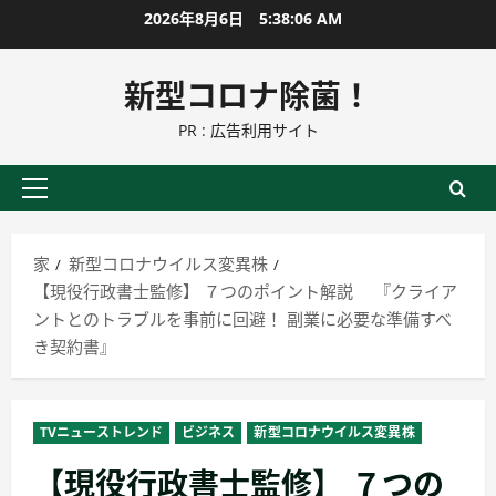
コ
2026年8月6日
5:38:07 AM
ン
テ
新型コロナ除菌！
ン
PR : 広告利用サイト
ツ
に
ス
プ
キ
ラ
ッ
イ
家
新型コロナウイルス変異株
プ
マ
【現役行政書士監修】 ７つのポイント解説 『クライア
リ
ントとのトラブルを事前に回避！ 副業に必要な準備すべ
ー
き契約書』
メ
ニ
ュ
TVニューストレンド
ビジネス
新型コロナウイルス変異株
ー
【現役行政書士監修】 ７つの