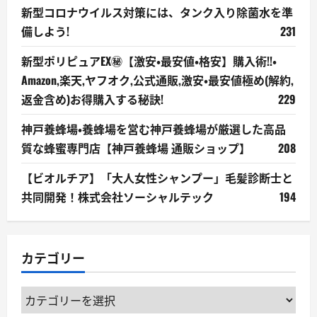
新型コロナウイルス対策には、タンク入り除菌水を準
備しよう!
231
新型ポリピュアEX㊙【激安・最安値・格安】購入術!!・
Amazon,楽天,ヤフオク,公式通販,激安・最安値極め(解約,
返金含め)お得購入する秘訣!
229
神戸養蜂場・養蜂場を営む神戸養蜂場が厳選した高品
質な蜂蜜専門店【神戸養蜂場 通販ショップ】
208
【ビオルチア】「大人女性シャンプー」毛髪診断士と
共同開発！株式会社ソーシャルテック
194
カテゴリー
カ
テ