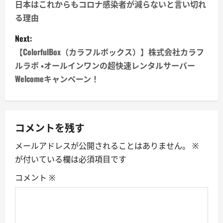
o
日本はこれからもコロナ感染者が減らないと言い切れ
る理由
s
Next:
t
【ColorfulBox（カラフルボックス）】株式会社カラフ
n
ルラボ ・オールインワンの超快速レンタルサーバー
Welcomeキャンペーン！
a
v
コメントを残す
i
メールアドレスが公開されることはありません。
※
g
が付いている欄は必須項目です
a
コメント
※
t
i