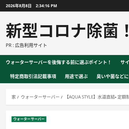
コ
2026年8月8日
2:34:17 PM
ン
テ
新型コロナ除菌
ン
ツ
に
PR : 広告利用サイト
ス
キ
ウォーターサーバーを後悔する前に選ぶポイント！
サ
ッ
プ
特定商取引法記載事項
用途で選ぶ
臭いや菌などに
家
ウォーターサーバー
【AQUA STYLE】水道直結・ 
ウォーターサーバー