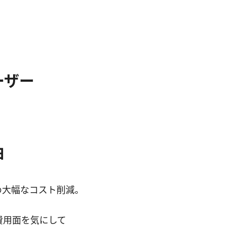
ーザー
由
大幅なコスト削減。
費用面を気にして