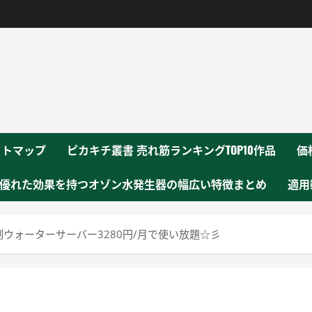
！
イトマップ
ピカキチ叢書 売れ筋ランキングTOP10作品
価
優れた効果を持つオゾン水発生器の幅広い特徴まとめ
適用
定額制ウォーターサーバー3280円/月で使い放題☆彡