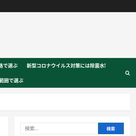
格で選ぶ
新型コロナウイルス対策には除菌水!
範囲で選ぶ
検
索: