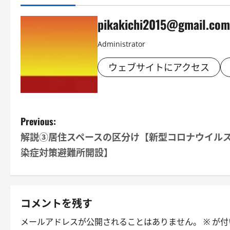
pikakichi2015@gmail.com
Administrator
ウェブサイトにアクセス
P
Previous:
解説③居住スペースの区分け【新型コロナウイル
o
染症対策避難所開設】
s
t
コメントを残す
n
メールアドレスが公開されることはありません。
※
が付