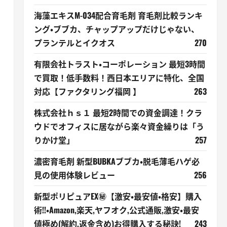
海藻エキスM-034配合育毛剤 育毛剤比較ランキ
ング・ブブカ、チャップアップだけじゃない、
プランテルとイクオス
270
有限会社トラスト・コーポレーション 最短3時間
で買取！低手数料！西日本エリアに特化、全国
対応【ファクタリング福岡 】
263
株式会社ｈｓ１ 最短2時間での資金調達！クラ
ウドでオフィスに居ながら楽々資金繰りは「う
りかけ堂」
257
濃密育毛剤 新型BUBKAブブカ・脱毛薄毛ハゲ必
見の使用体験レビュー
256
新型ポリピュアEX㊙【激安・最安値・格安】購入
術!!・Amazon,楽天,ヤフオク,公式通販,激安・最安
値極め(解約,返金含め)お得購入する秘訣!
243