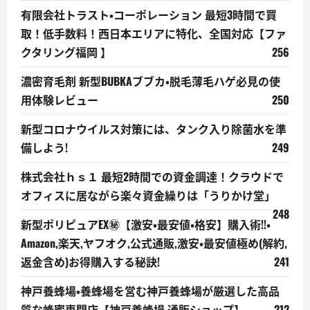
有限会社トラスト・コーポレーション 最短3時間で買
取！低手数料！西日本エリアに特化、全国対応【ファ
クタリング福岡 】
256
濃密育毛剤 新型BUBKAブブカ・脱毛薄毛ハゲ必見の使
用体験レビュー
250
新型コロナウイルス対策には、タンク入り除菌水を準
備しよう!
249
株式会社ｈｓ１ 最短2時間での資金調達！クラウドで
オフィスに居ながら楽々資金繰りは「うりかけ堂」
248
新型ポリピュアEX㊙【激安・最安値・格安】購入術!!・
Amazon,楽天,ヤフオク,公式通販,激安・最安値極め(解約,
返金含め)お得購入する秘訣!
241
神戸養蜂場・養蜂場を営む神戸養蜂場が厳選した高品
質な蜂蜜専門店【神戸養蜂場 通販ショップ】
212