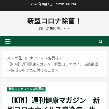
コ
2026年8月7日
12:01:45 PM
ン
テ
新型コロナ除菌！
ン
PR : 広告利用サイト
ツ
に
ス
プ
キ
ラ
ッ
イ
家
新型コロナウイルス変異株
プ
マ
【KTN】週刊健康マガジン 新型コロナウイルス感染症
リ
～生活の中で気を付けること～
ー
メ
ニ
新型コロナウイルス変異株
ュ
【KTN】週刊健康マガジン 新
ー