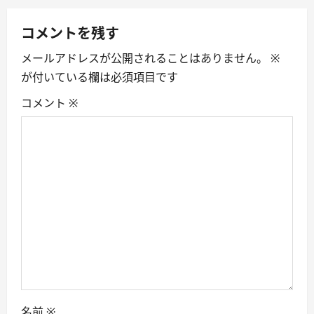
v
コメントを残す
i
メールアドレスが公開されることはありません。
※
が付いている欄は必須項目です
g
コメント
※
a
t
i
o
n
名前
※