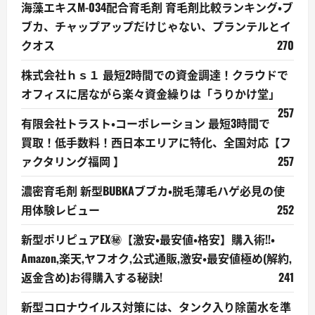
海藻エキスM-034配合育毛剤 育毛剤比較ランキング・ブ
ブカ、チャップアップだけじゃない、プランテルとイ
クオス
270
株式会社ｈｓ１ 最短2時間での資金調達！クラウドで
オフィスに居ながら楽々資金繰りは「うりかけ堂」
257
有限会社トラスト・コーポレーション 最短3時間で
買取！低手数料！西日本エリアに特化、全国対応【フ
ァクタリング福岡 】
257
濃密育毛剤 新型BUBKAブブカ・脱毛薄毛ハゲ必見の使
用体験レビュー
252
新型ポリピュアEX㊙【激安・最安値・格安】購入術!!・
Amazon,楽天,ヤフオク,公式通販,激安・最安値極め(解約,
返金含め)お得購入する秘訣!
241
新型コロナウイルス対策には、タンク入り除菌水を準