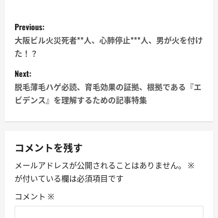
P
Previous:
o
大阪ビル火災死者**人、心肺停止***人、男が火を付け
た！？
s
Next:
t
脱毛薄毛ハゲ必読、育毛効果の証拠、根拠である『エ
n
ビデンス』を理解するための記事特集
a
v
コメントを残す
i
メールアドレスが公開されることはありません。
※
が付いている欄は必須項目です
g
コメント
※
a