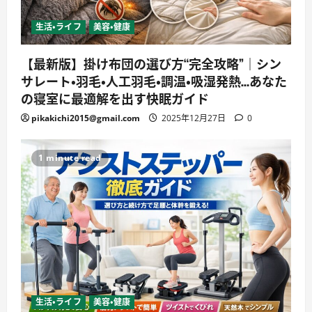
生活・ライフ
美容・健康
【最新版】掛け布団の選び方“完全攻略”｜シン
サレート・羽毛・人工羽毛・調温・吸湿発熱…あなた
の寝室に最適解を出す快眠ガイド
pikakichi2015@gmail.com
2025年12月27日
0
1 minute read
生活・ライフ
美容・健康