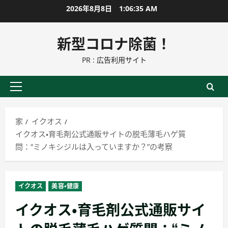
コ
2026年8月8日
1:06:36 AM
ン
テ
新型コロナ除菌！
ン
PR : 広告利用サイト
ツ
に
ス
プ
キ
ラ
ッ
イ
家
イクオス
プ
マ
イクオス・育毛剤公式通販サイトの脱毛薄毛ハゲ質
リ
問：“ミノキシジルは入っていますか？”の考察
ー
メ
ニ
イクオス
美容・健康
ュ
イクオス・育毛剤公式通販サイ
ー