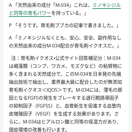
A 「天然由来の成分「M-034」これは、
ミノキシジル
と同等の育毛パワー
を持っている。」
P 「そうです。育毛剤ブブカの記事で書きました。」
A 「ミノキシジルなくとも、安心、安全、副作用なし
の天然由来の成分M-034配合が育毛剤イクオスだ。」
注：育毛剤イクオス・公式サイト回答補足分：M-034
は褐藻類（コンブ、ワカメ、モズクなど）の粘質物に
多く含まれる天然成分で、このM-034を日本発の先端
抽出技術で抽出し、業界最大級に配合したのが無添加
育毛剤イクオス＜IQOS＞です。M-034には、薄毛の原
因となるFGF5の発生をブレーキする退行期誘導因子
の抑制因子（FGF5S）と、血管新生を促進する血管内
皮増殖因子（VEGF）を生成する効果があります。さ
らに、M-034はヒアルロン酸と同等の保湿力があり、
頭皮環境の改善も行います。