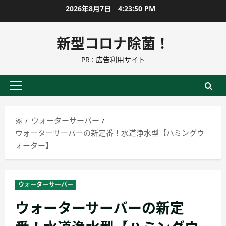
コ
2026年8月7日
4:23:51 PM
ン
テ
新型コロナ除菌！
ン
PR : 広告利用サイト
ツ
に
ス
プ
キ
ラ
ッ
イ
家
ウォーターサーバー
プ
マ
ウォーターサーバーの新定番！水道浄水型【ハミングウ
リ
ォーター】
ー
メ
ニ
ウォーターサーバー
ュ
ウォーターサーバーの新定
ー