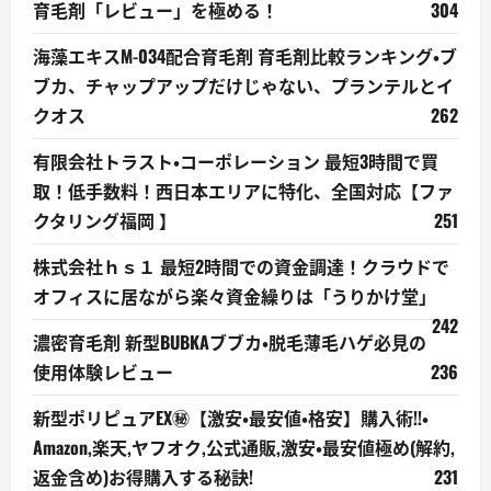
育毛剤「レビュー」を極める！
304
海藻エキスM-034配合育毛剤 育毛剤比較ランキング・ブ
ブカ、チャップアップだけじゃない、プランテルとイ
クオス
262
有限会社トラスト・コーポレーション 最短3時間で買
取！低手数料！西日本エリアに特化、全国対応【ファ
クタリング福岡 】
251
株式会社ｈｓ１ 最短2時間での資金調達！クラウドで
オフィスに居ながら楽々資金繰りは「うりかけ堂」
242
濃密育毛剤 新型BUBKAブブカ・脱毛薄毛ハゲ必見の
使用体験レビュー
236
新型ポリピュアEX㊙【激安・最安値・格安】購入術!!・
Amazon,楽天,ヤフオク,公式通販,激安・最安値極め(解約,
返金含め)お得購入する秘訣!
231