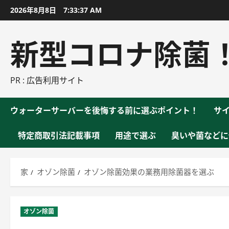
コ
2026年8月8日
7:33:38 AM
ン
テ
新型コロナ除菌
ン
ツ
に
PR : 広告利用サイト
ス
キ
ウォーターサーバーを後悔する前に選ぶポイント！
サ
ッ
プ
特定商取引法記載事項
用途で選ぶ
臭いや菌などに
家
オゾン除菌
オゾン除菌効果の業務用除菌器を選ぶ
オゾン除菌