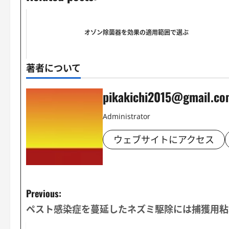
オゾン除菌器を効果の適用範囲で選ぶ
著者について
pikakichi2015@gmail.co
Administrator
ウェブサイトにアクセス
P
Previous:
ペスト感染症を蔓延したネズミ駆除には捕獲用粘
o