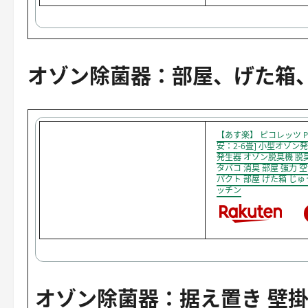
オゾン除菌器：部屋、げた箱
【あす楽】 ピコレッツ PL
安：2-6畳] 小型オゾン
発生器 オゾン脱臭機 脱
タバコ 消臭 部屋 強力 
パクト 部屋 げた箱 じゅ
ッチン
オゾン除菌器：据え置き 壁