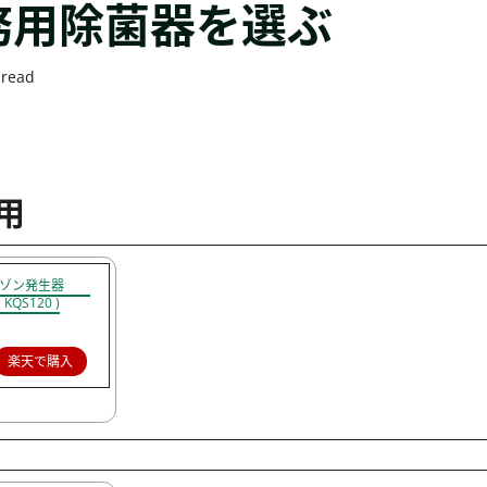
務用除菌器を選ぶ
 read
用
用オゾン発生器
KQS120 )
楽天で購入