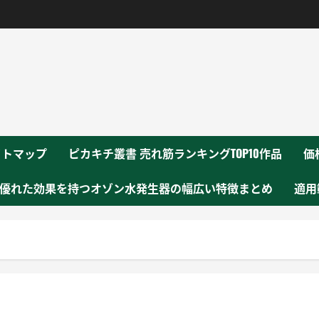
！
イトマップ
ピカキチ叢書 売れ筋ランキングTOP10作品
価
優れた効果を持つオゾン水発生器の幅広い特徴まとめ
適用