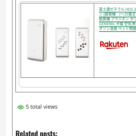
富士通ゼネラル HDS-
ン [脱臭機 (〜20畳まで
脱臭機 プラジオン ホワイ
GENERAL 犬猫 空気
オゾン消臭 ペット用脱
5 total views
Related posts: