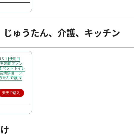
、じゅうたん、介護、キッチン
S-1 [使用目
発生装置 オゾン
臭 ペット トイレ
空気清浄機 コン
うたん 介護 キ
楽天で購入
掛け