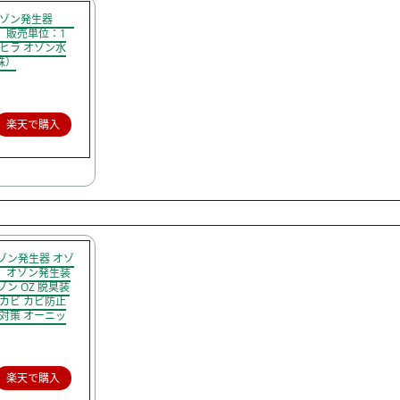
用オゾン発生器
】 販売単位：1
コトヒラ オゾン水
株）
楽天で購入
オゾン発生器 オゾ
 ］ オゾン発生装
ゾン OZ 脱臭装
 カビ カビ防止
 対策 オーニッ
楽天で購入