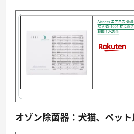
Airness エアネス
器 ANS-1601 据え
範囲 10-20畳
オゾン除菌器：犬猫、ペット