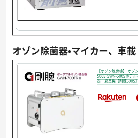
オゾン除菌器・マイカー、車載
【オゾン脱臭機】 オゾン
500S GWN-500Sホ
器 脱臭機【剛腕500S