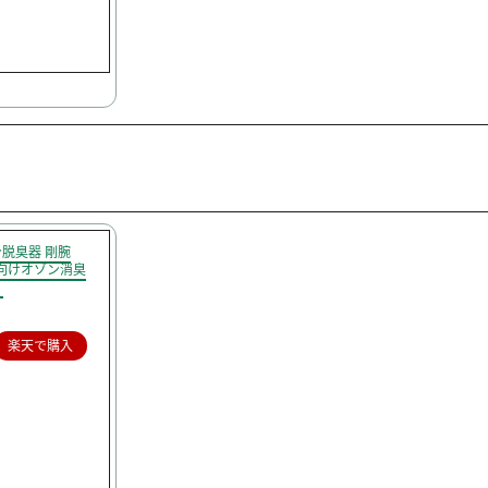
脱臭器 剛腕
テル向けオゾン消臭
】
楽天で購入