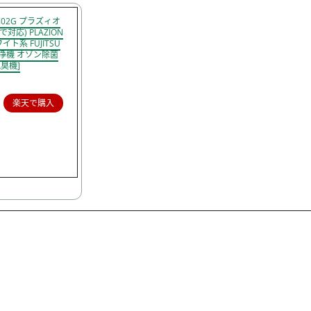
302G プラズィオ
対応) PLAZION
ト系 FUJITSU
清浄機 オゾン除菌
臭機]
楽天で購入