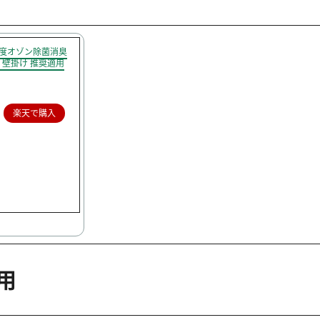
 低濃度オゾン除菌消臭
置き 壁掛け 推奨適用
楽天で購入
用