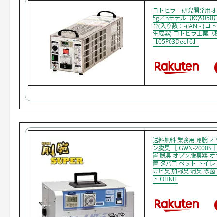
コトヒラ 研究開発
5g／hモデル【KQS050
台(入り数：-)JAN[-](
生成器) コトヒラ工業（
【05P03Dec16】
送料無料 業務用 剛腕 
ン脱臭 ［ GWN-2000S
置 脱臭 オゾン脱臭器 オ
置 タバコ ペット トイレ
カビ臭 加齢臭 消臭 除菌
ト OHNIT