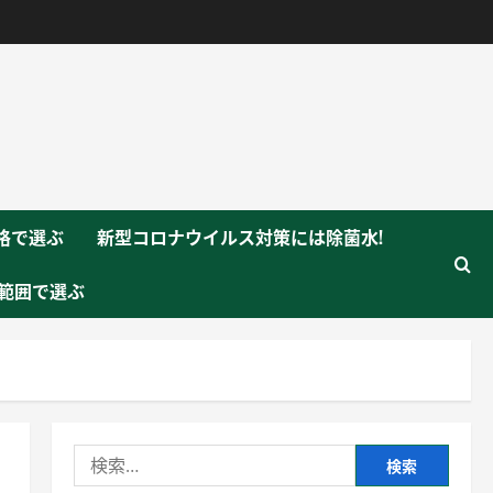
格で選ぶ
新型コロナウイルス対策には除菌水!
範囲で選ぶ
検
索: