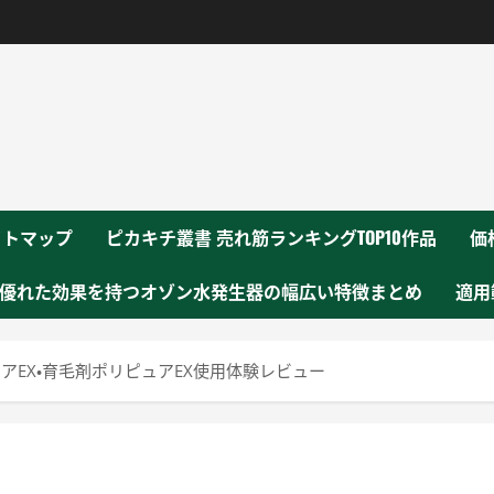
！
イトマップ
ピカキチ叢書 売れ筋ランキングTOP10作品
価
優れた効果を持つオゾン水発生器の幅広い特徴まとめ
適用
EX・育毛剤ポリピュアEX使用体験レビュー