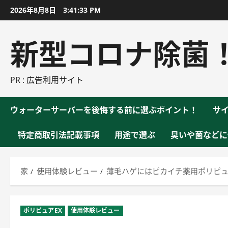
コ
2026年8月8日
3:41:34 PM
ン
テ
新型コロナ除菌
ン
ツ
に
PR : 広告利用サイト
ス
キ
ウォーターサーバーを後悔する前に選ぶポイント！
サ
ッ
プ
特定商取引法記載事項
用途で選ぶ
臭いや菌などに
家
使用体験レビュー
薄毛ハゲにはピカイチ薬用ポリピュア
ポリピュアEX
使用体験レビュー