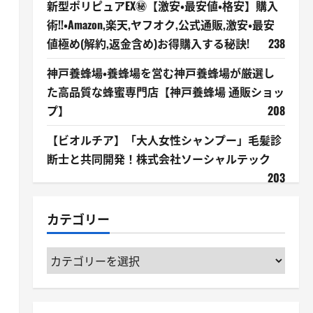
新型ポリピュアEX㊙【激安・最安値・格安】購入
術!!・Amazon,楽天,ヤフオク,公式通販,激安・最安
値極め(解約,返金含め)お得購入する秘訣!
238
神戸養蜂場・養蜂場を営む神戸養蜂場が厳選し
た高品質な蜂蜜専門店【神戸養蜂場 通販ショッ
プ】
208
【ビオルチア】「大人女性シャンプー」毛髪診
断士と共同開発！株式会社ソーシャルテック
203
カテゴリー
も
カ
テ
ゴ
リ