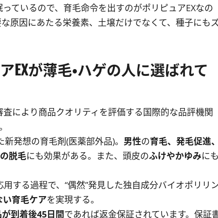
眠っているので、育毛命令を出すのがポリピュアEXなの
要な原因にあたる栄養素、土壌だけでなくて、種子にも
。
アEXが薄毛・ハゲの人に選ばれて
審査により商品クオリティを評価する国際的な品評機関
。
た新発想の育毛剤(医薬部外品)。
男性
の
育毛、発毛促進
後の脱毛
にも効果がある。また、頭皮の
ふけやかゆみ
に
応用する過程で、“偶然”発見した独自成分バイオポリリ
ない育毛ケア
を実現する。
品が到着後45日間
であれば返金保証されています。保証