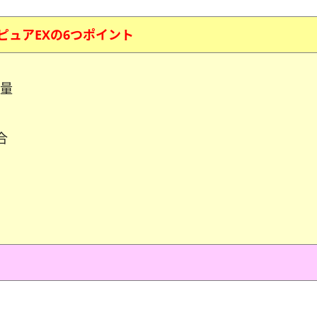
ピュアEXの6つポイント
増量
合