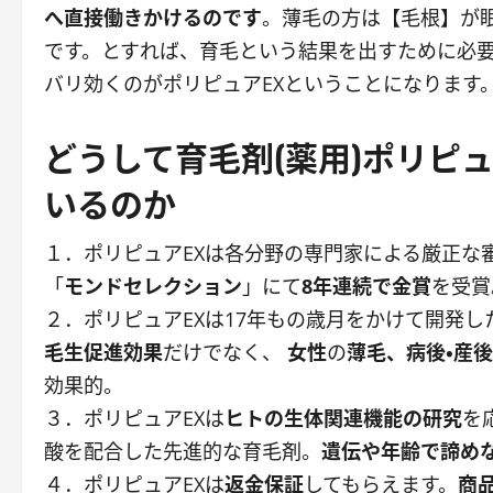
へ直接働きかけるのです
。薄毛の方は【毛根】が
です。とすれば、育毛という結果を出すために必
バリ効くのがポリピュアEXということになります
どうして育毛剤(薬用)ポリピュ
いるのか
１．ポリピュアEXは各分野の専門家による厳正な
「
モンドセレクション
」にて
8年連続で金賞
を受賞
２．ポリピュアEXは17年もの歳月をかけて開発し
毛生促進効果
だけでなく、
女性
の
薄毛、病後・産
効果的。
３．ポリピュアEXは
ヒトの生体関連機能の研究
を
酸を配合した先進的な育毛剤。
遺伝や年齢で諦め
４．ポリピュアEXは
返金保証
してもらえます。
商