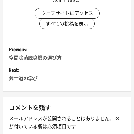
Administrator
ウェブサイトにアクセス
すべての投稿を表示
P
Previous:
o
空間除菌脱臭機の選び方
s
Next:
武士道の学び
t
n
a
コメントを残す
メールアドレスが公開されることはありません。
※
v
が付いている欄は必須項目です