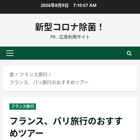
コ
2026年8月9日
7:10:58 AM
ン
テ
新型コロナ除菌！
ン
PR : 広告利用サイト
ツ
に
ス
プ
キ
ラ
ッ
イ
家
フランス旅行
プ
マ
フランス、パリ旅行のおすすめツアー
リ
ー
メ
フランス旅行
ニ
フランス、パリ旅行のおすす
ュ
ー
めツアー