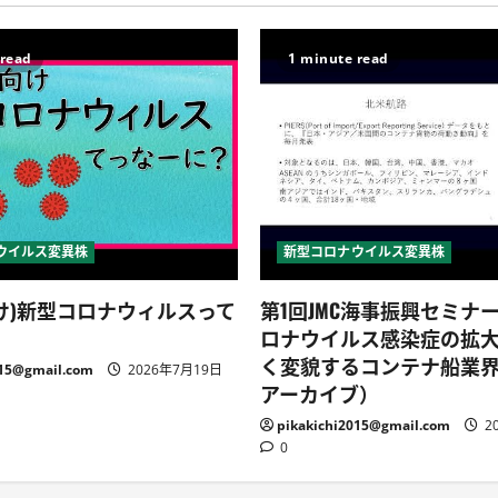
 read
1 minute read
ウイルス変異株
新型コロナウイルス変異株
け)新型コロナウィルスって
第1回JMC海事振興セミナ
ロナウイルス感染症の拡
く変貌するコンテナ船業
015@gmail.com
2026年7月19日
アーカイブ）
pikakichi2015@gmail.com
2
0