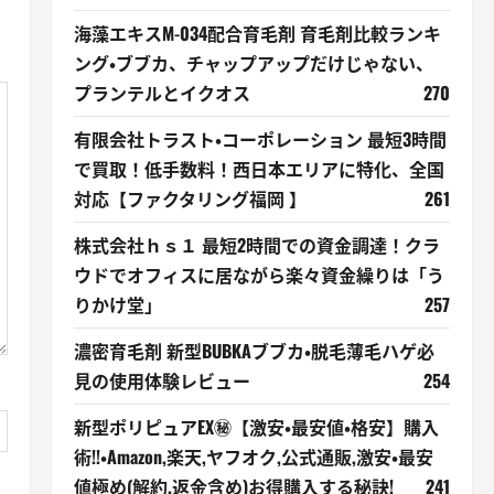
海藻エキスM-034配合育毛剤 育毛剤比較ランキ
ング・ブブカ、チャップアップだけじゃない、
プランテルとイクオス
270
有限会社トラスト・コーポレーション 最短3時間
で買取！低手数料！西日本エリアに特化、全国
対応【ファクタリング福岡 】
261
株式会社ｈｓ１ 最短2時間での資金調達！クラ
ウドでオフィスに居ながら楽々資金繰りは「う
りかけ堂」
257
濃密育毛剤 新型BUBKAブブカ・脱毛薄毛ハゲ必
見の使用体験レビュー
254
新型ポリピュアEX㊙【激安・最安値・格安】購入
術!!・Amazon,楽天,ヤフオク,公式通販,激安・最安
値極め(解約,返金含め)お得購入する秘訣!
241