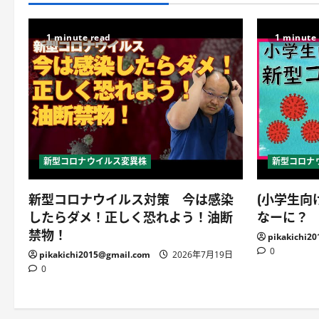
1 minute read
1 minute
新型コロナウイルス変異株
新型コロナ
新型コロナウイルス対策 今は感染
(小学生向
したらダメ！正しく恐れよう！油断
なーに？
禁物！
pikakichi2
0
pikakichi2015@gmail.com
2026年7月19日
0