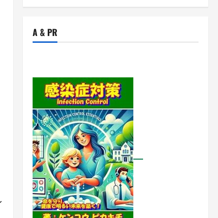
A & PR
イ