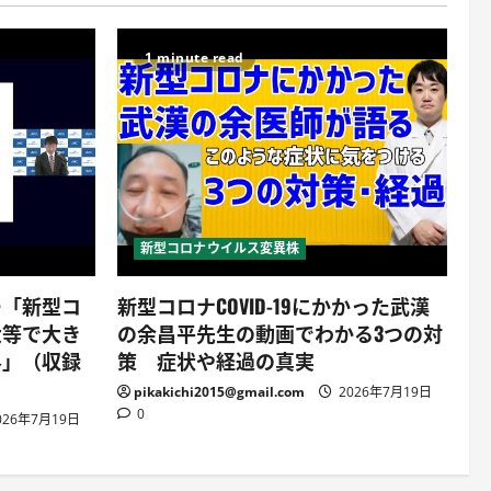
1 minute read
新型コロナウイルス変異株
ー「新型コ
新型コロナCOVID-19にかかった武漢
大等で大き
の余昌平先生の動画でわかる3つの対
界」（収録
策 症状や経過の真実
pikakichi2015@gmail.com
2026年7月19日
0
026年7月19日