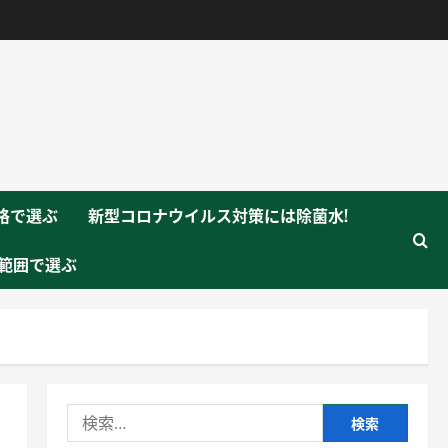
格で選ぶ
新型コロナウイルス対策には除菌水!
範囲で選ぶ
検
索: