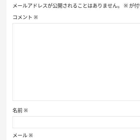
メールアドレスが公開されることはありません。
※
が付
a
コメント
※
v
i
g
a
t
i
o
名前
※
n
メール
※