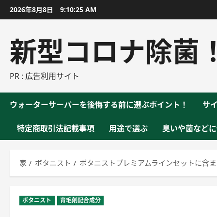
コ
2026年8月8日
9:10:25 AM
ン
テ
新型コロナ除菌
ン
ツ
に
PR : 広告利用サイト
ス
キ
ウォーターサーバーを後悔する前に選ぶポイント！
サ
ッ
プ
特定商取引法記載事項
用途で選ぶ
臭いや菌などに
家
ボタニスト
ボタニストプレミアムラインセットに含ま
ボタニスト
育毛剤配合成分