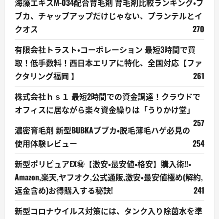
海藻エキスM-034配合育毛剤 育毛剤比較ランキング・ブ
ブカ、チャップアップだけじゃない、プランテルとイ
クオス
270
有限会社トラスト・コーポレーション 最短3時間で買
取！低手数料！西日本エリアに特化、全国対応【ファ
クタリング福岡 】
261
株式会社ｈｓ１ 最短2時間での資金調達！クラウドで
オフィスに居ながら楽々資金繰りは「うりかけ堂」
257
濃密育毛剤 新型BUBKAブブカ・脱毛薄毛ハゲ必見の
使用体験レビュー
254
新型ポリピュアEX㊙【激安・最安値・格安】購入術!!・
Amazon,楽天,ヤフオク,公式通販,激安・最安値極め(解約,
返金含め)お得購入する秘訣!
241
新型コロナウイルス対策には、タンク入り除菌水を準