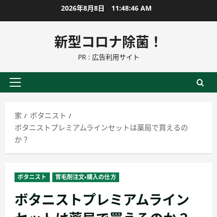
コ
2026年8月8日
11:48:47 AM
ン
テ
新型コロナ除菌！
ン
PR : 広告利用サイト
ツ
に
ス
プ
キ
ラ
ッ
イ
家
ボタニスト
プ
マ
ボタニストプレミアムラインセットは薬局で買えるの
リ
か？
ー
メ
ニ
ボタニスト
育毛剤注文・購入の仕方
ュ
ボタニストプレミアムライン
ー