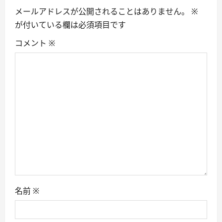
メールアドレスが公開されることはありません。
※
v
が付いている欄は必須項目です
i
コメント
※
g
a
t
i
o
n
名前
※