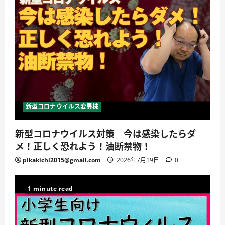
新型コロナウイルス変異株
新型コロナウイルス対策 今は感染したらダ
メ！正しく恐れよう！油断禁物！
pikakichi2015@gmail.com
2026年7月19日
0
1 minute read