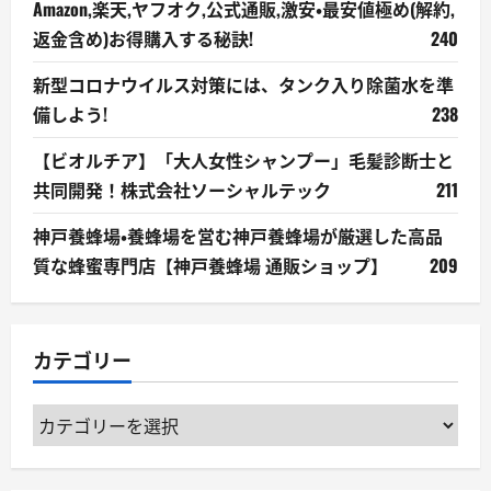
Amazon,楽天,ヤフオク,公式通販,激安・最安値極め(解約,
返金含め)お得購入する秘訣!
240
新型コロナウイルス対策には、タンク入り除菌水を準
備しよう!
238
【ビオルチア】「大人女性シャンプー」毛髪診断士と
共同開発！株式会社ソーシャルテック
211
神戸養蜂場・養蜂場を営む神戸養蜂場が厳選した高品
質な蜂蜜専門店【神戸養蜂場 通販ショップ】
209
カテゴリー
カ
テ
ゴ