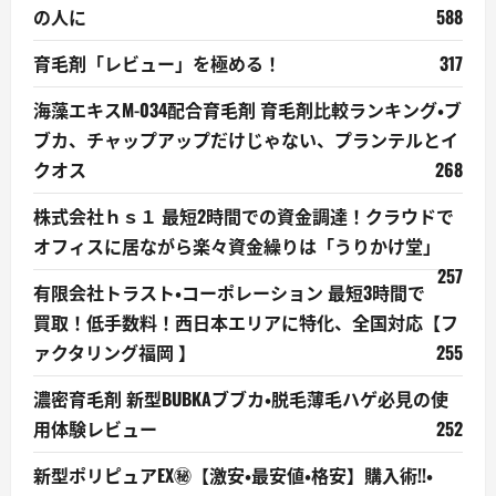
の人に
588
育毛剤「レビュー」を極める！
317
海藻エキスM-034配合育毛剤 育毛剤比較ランキング・ブ
ブカ、チャップアップだけじゃない、プランテルとイ
クオス
268
株式会社ｈｓ１ 最短2時間での資金調達！クラウドで
オフィスに居ながら楽々資金繰りは「うりかけ堂」
257
有限会社トラスト・コーポレーション 最短3時間で
買取！低手数料！西日本エリアに特化、全国対応【フ
ァクタリング福岡 】
255
濃密育毛剤 新型BUBKAブブカ・脱毛薄毛ハゲ必見の使
用体験レビュー
252
新型ポリピュアEX㊙【激安・最安値・格安】購入術!!・