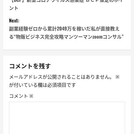
o
ント
s
Next:
t
副業経験ゼロから累計2049万を稼いだ私が直接教え
n
る“物販ビジネス完全攻略マンツーマンzoomコンサル”
a
v
コメントを残す
i
メールアドレスが公開されることはありません。
※
が付いている欄は必須項目です
g
コメント
※
a
t
i