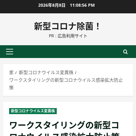
コ
2026年8月8日
11:08:57 PM
ン
テ
新型コロナ除菌！
ン
PR : 広告利用サイト
ツ
に
ス
プ
キ
ラ
ッ
イ
家
新型コロナウイルス変異株
プ
マ
ワークスタイリングの新型コロナウイルス感染拡大防止
リ
策
ー
メ
ニ
新型コロナウイルス変異株
ュ
ワークスタイリングの新型コ
ー