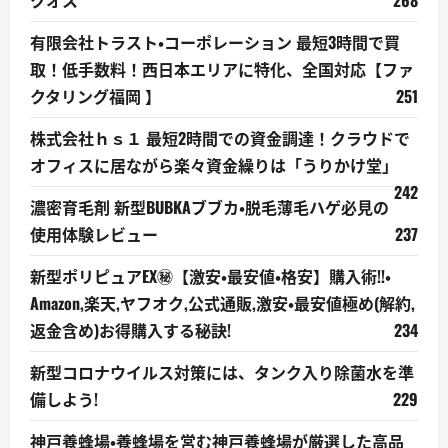
クオス
268
有限会社トラスト・コーポレーション 最短3時間で買
取！低手数料！西日本エリアに特化、全国対応【ファ
クタリング福岡 】
251
株式会社ｈｓ１ 最短2時間での資金調達！クラウドで
オフィスに居ながら楽々資金繰りは「うりかけ堂」
242
濃密育毛剤 新型BUBKAブブカ・脱毛薄毛ハゲ必見の
使用体験レビュー
237
新型ポリピュアEX㊙【激安・最安値・格安】購入術!!・
Amazon,楽天,ヤフオク,公式通販,激安・最安値極め(解約,
返金含め)お得購入する秘訣!
234
新型コロナウイルス対策には、タンク入り除菌水を準
備しよう!
229
神戸養蜂場・養蜂場を営む神戸養蜂場が厳選した高品