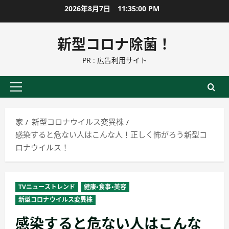
コ
2026年8月7日
11:35:01 PM
ン
テ
新型コロナ除菌！
ン
PR : 広告利用サイト
ツ
に
ス
プ
キ
ラ
ッ
イ
家
新型コロナウイルス変異株
プ
マ
感染すると危ない人はこんな人！正しく怖がろう新型コ
リ
ロナウイルス！
ー
メ
ニ
TVニューストレンド
健康・食事・美容
ュ
新型コロナウイルス変異株
ー
感染すると危ない人はこんな