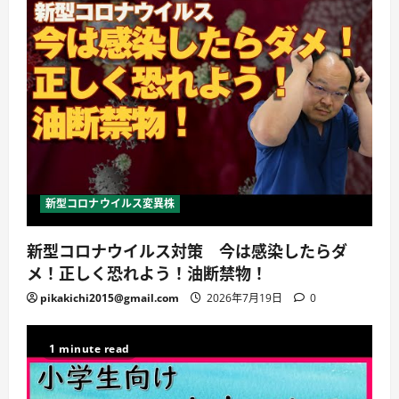
新型コロナウイルス変異株
新型コロナウイルス対策 今は感染したらダ
メ！正しく恐れよう！油断禁物！
pikakichi2015@gmail.com
2026年7月19日
0
1 minute read