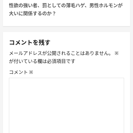
性欲の強い者、罰としての薄毛ハゲ、男性ホルモンが
t
大いに関係するのか？
n
a
コメントを残す
v
メールアドレスが公開されることはありません。
※
i
が付いている欄は必須項目です
g
コメント
※
a
t
i
o