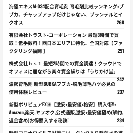
海藻エキスM-034配合育毛剤 育毛剤比較ランキング・ブ
ブカ、チャップアップだけじゃない、プランテルとイ
クオス
268
有限会社トラスト・コーポレーション 最短3時間で買
取！低手数料！西日本エリアに特化、全国対応【ファ
クタリング福岡 】
251
株式会社ｈｓ１ 最短2時間での資金調達！クラウドで
オフィスに居ながら楽々資金繰りは「うりかけ堂」
242
濃密育毛剤 新型BUBKAブブカ・脱毛薄毛ハゲ必見の
使用体験レビュー
237
新型ポリピュアEX㊙【激安・最安値・格安】購入術!!・
Amazon,楽天,ヤフオク,公式通販,激安・最安値極め(解約,
返金含め)お得購入する秘訣!
234
新型コロナウイルス対策には、タンク入り除菌水を準