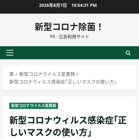
コ
2026年8月7日
10:54:32 PM
ン
テ
新型コロナ除菌！
ン
PR : 広告利用サイト
ツ
に
ス
プ
キ
ラ
ッ
イ
家
新型コロナウイルス変異株
プ
マ
新型コロナウィルス感染症｢正しいマスクの使い方｣
リ
ー
メ
新型コロナウイルス変異株
ニ
新型コロナウィルス感染症｢正
ュ
ー
しいマスクの使い方｣