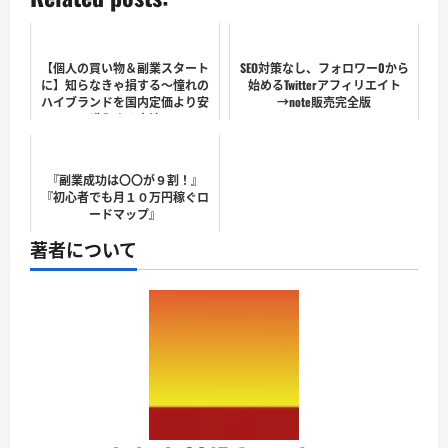
【個人の買い物＆副業スタート
SEO対策なし、フォロワー0から
に】知らなきゃ損する〜憧れの
始めるTwitterアフィリエイト
ハイブランドを国内定価より安
→note販売完全版
く購入する方法〜
『副業成功は〇〇が９割！』
『初心者でも月１０万円稼ぐロ
ードマップ』
著者について