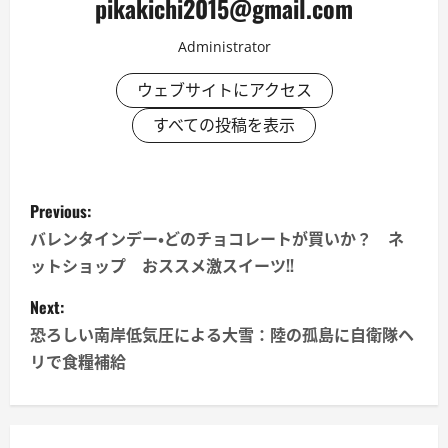
pikakichi2015@gmail.com
Administrator
ウェブサイトにアクセス
すべての投稿を表示
P
Previous:
o
バレンタインデー・どのチョコレートが買いか？ ネ
ットショップ おススメ激スイーツ!!
s
Next:
t
恐ろしい南岸低気圧による大雪：陸の孤島に自衛隊ヘ
n
リで食糧補給
a