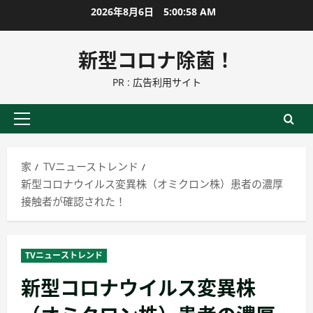
コ
2026年8月6日
5:00:59 AM
ン
テ
新型コロナ除菌！
ン
PR : 広告利用サイト
ツ
に
ス
プ
キ
ラ
ッ
イ
家
TVニューストレンド
プ
マ
新型コロナウイルス変異株（オミクロン株）患者の濃厚
リ
接触者が確認された！
ー
メ
ニ
TVニューストレンド
ュ
新型コロナウイルス変異株
ー