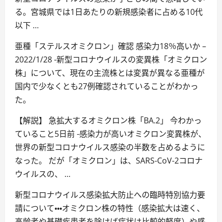
る。宮城県では1日あたりの新規感染者に占める10代
以下 …
亜種「ステルスオミクロン」確認 感染力18％高いか –
2022/1/28 -新型コロナウイルスの変異株「オミクロン
株」について、現在の主流株とは変異が異なる亜種が
国内で少なくとも27例確認されていることがわかっ
た。
【解説】 急拡大するオミクロン株「BA.2」 今わかっ
ていること5日前 -感染力が高いオミクロン変異株が、
世界の新型コロナウイルス感染の半数を占めるように
なった。 だが「オミクロン」は、SARS-CoV-2コロナ
ウイルスの、 …
新型コロナウイルス感染拡大防止への臨時特別協力要
請について・・・オミクロン株の特性（感染拡大は速く、
高齢者や基礎疾患者を除けば症状は比較的軽度）や感