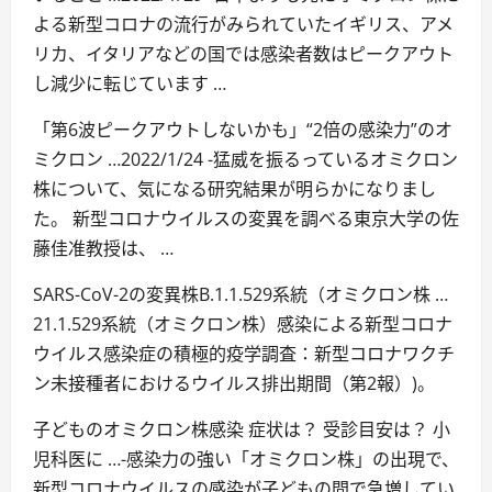
よる新型コロナの流行がみられていたイギリス、アメ
リカ、イタリアなどの国では感染者数はピークアウト
し減少に転じています …
「第6波ピークアウトしないかも」“2倍の感染力”のオ
ミクロン …2022/1/24 -猛威を振るっているオミクロン
株について、気になる研究結果が明らかになりまし
た。 新型コロナウイルスの変異を調べる東京大学の佐
藤佳准教授は、 …
SARS-CoV-2の変異株B.1.1.529系統（オミクロン株 …
21.1.529系統（オミクロン株）感染による新型コロナ
ウイルス感染症の積極的疫学調査：新型コロナワクチ
ン未接種者におけるウイルス排出期間（第2報）)。
子どものオミクロン株感染 症状は？ 受診目安は？ 小
児科医に …-感染力の強い「オミクロン株」の出現で、
新型コロナウイルスの感染が子どもの間で急増してい