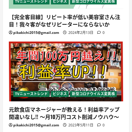
TVニューストレンド
ビジネス
新型コロナウイルス変異株
【完全客目線】リピート率が低い美容室さん注
目！我々客がなぜリピーターにならないか
pikakichi2015@gmail.com
2024年2月13日
0
TVニューストレンド
ビジネス
新型コロナウイルス変異株
元飲食店マネージャーが教える！利益率アップ
間違いなし!! ～月10万円コスト削減ノウハウ～
pikakichi2015@gmail.com
2023年5月11日
0