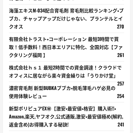
海藻エキスM-034配合育毛剤 育毛剤比較ランキング・ブ
ブカ、チャップアップだけじゃない、プランテルとイ
クオス
270
有限会社トラスト・コーポレーション 最短3時間で買
取！低手数料！西日本エリアに特化、全国対応【ファ
クタリング福岡 】
261
株式会社ｈｓ１ 最短2時間での資金調達！クラウドで
オフィスに居ながら楽々資金繰りは「うりかけ堂」
257
濃密育毛剤 新型BUBKAブブカ・脱毛薄毛ハゲ必見の
使用体験レビュー
254
新型ポリピュアEX㊙【激安・最安値・格安】購入術!!・
Amazon,楽天,ヤフオク,公式通販,激安・最安値極め(解約,
返金含め)お得購入する秘訣!
241