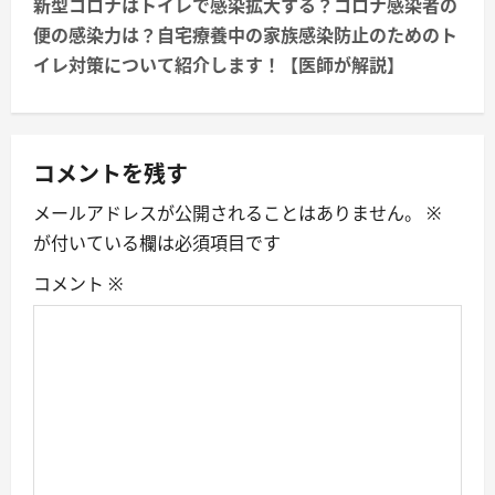
n
新型コロナはトイレで感染拡大する？コロナ感染者の
便の感染力は？自宅療養中の家族感染防止のためのト
a
イレ対策について紹介します！【医師が解説】
v
i
コメントを残す
g
メールアドレスが公開されることはありません。
※
a
が付いている欄は必須項目です
t
コメント
※
i
o
n