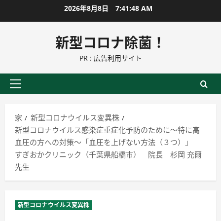
コ
2026年8月8日
7:41:49 AM
ン
テ
新型コロナ除菌！
ン
PR : 広告利用サイト
ツ
に
ス
プ
キ
ラ
ッ
イ
家
新型コロナウイルス変異株
プ
マ
新型コロナウイルス感染症重症化予防のために～特に高
リ
血圧の方への対策～「血圧を上げない方法（３つ）」
ー
すぎおかクリニック（千葉県船橋市） 院長 杉岡 充爾
メ
先生
ニ
ュ
ー
新型コロナウイルス変異株