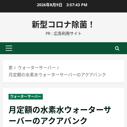
コ
2026年8月9日
3:57:44 PM
ン
テ
新型コロナ除菌！
ン
PR : 広告利用サイト
ツ
に
ス
プ
キ
ラ
ッ
イ
家
ウォーターサーバー
プ
マ
月定額の水素水ウォーターサーバーのアクアバンク
リ
ー
メ
ウォーターサーバー
ニ
月定額の水素水ウォーターサ
ュ
ー
ーバーのアクアバンク