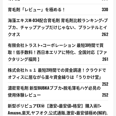
育毛剤「レビュー」を極める！
330
海藻エキスM-034配合育毛剤 育毛剤比較ランキング・ブ
ブカ、チャップアップだけじゃない、プランテルとイ
クオス
262
有限会社トラスト・コーポレーション 最短3時間で買
取！低手数料！西日本エリアに特化、全国対応【ファ
クタリング福岡 】
261
株式会社ｈｓ１ 最短2時間での資金調達！クラウドで
オフィスに居ながら楽々資金繰りは「うりかけ堂」
252
濃密育毛剤 新型BUBKAブブカ・脱毛薄毛ハゲ必見の
使用体験レビュー
252
新型ポリピュアEX㊙【激安・最安値・格安】購入術!!・
Amazon,楽天,ヤフオク,公式通販,激安・最安値極め(解約,