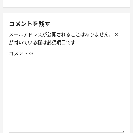
n
a
コメントを残す
v
メールアドレスが公開されることはありません。
※
i
が付いている欄は必須項目です
g
コメント
※
a
t
i
o
n