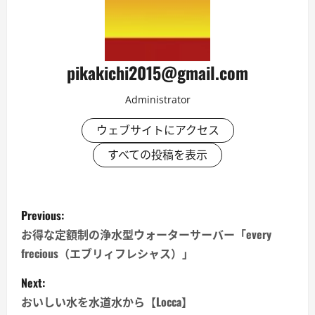
pikakichi2015@gmail.com
Administrator
ウェブサイトにアクセス
すべての投稿を表示
P
Previous:
o
お得な定額制の浄水型ウォーターサーバー「every
frecious（エブリィフレシャス）」
s
Next:
t
おいしい水を水道水から【Locca】