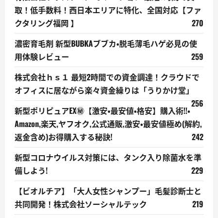
取！低手数料！西日本エリアに特化、全国対応【ファ
クタリング福岡 】
270
濃密育毛剤 新型BUBKAブブカ・脱毛薄毛ハゲ必見の使
用体験レビュー
259
株式会社ｈｓ１ 最短2時間での資金調達！クラウドで
オフィスに居ながら楽々資金繰りは「うりかけ堂」
256
新型ポリピュアEX㊙【激安・最安値・格安】購入術!!・
Amazon,楽天,ヤフオク,公式通販,激安・最安値極め(解約,
返金含め)お得購入する秘訣!
242
新型コロナウイルス対策には、タンク入り除菌水を準
備しよう!
229
【ビオルチア】「大人女性シャンプー」毛髪診断士と
共同開発！株式会社ソーシャルテック
219