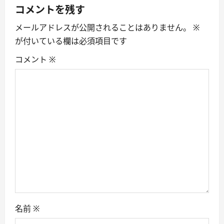
a
コメントを残す
メールアドレスが公開されることはありません。
※
v
が付いている欄は必須項目です
i
コメント
※
g
a
t
i
o
n
名前
※