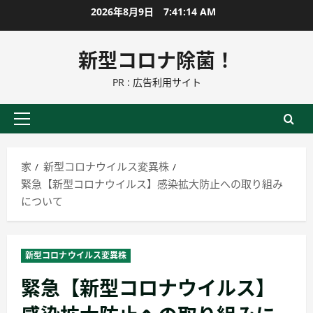
コ
2026年8月9日
7:41:16 AM
ン
テ
新型コロナ除菌！
ン
PR : 広告利用サイト
ツ
に
ス
プ
キ
ラ
ッ
イ
家
新型コロナウイルス変異株
プ
マ
緊急【新型コロナウイルス】感染拡大防止への取り組み
リ
について
ー
メ
ニ
新型コロナウイルス変異株
ュ
緊急【新型コロナウイルス】
ー