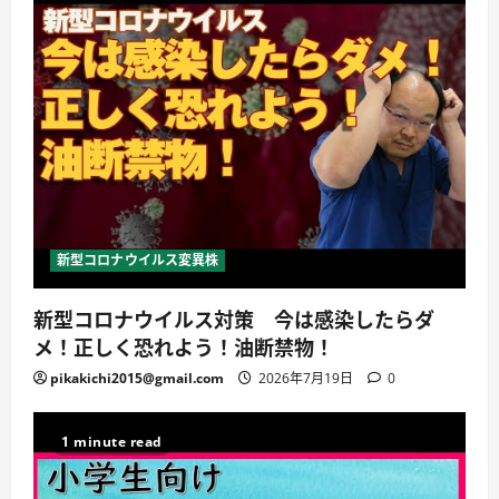
新型コロナウイルス変異株
新型コロナウイルス対策 今は感染したらダ
メ！正しく恐れよう！油断禁物！
pikakichi2015@gmail.com
2026年7月19日
0
1 minute read