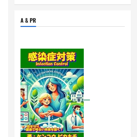
A & PR