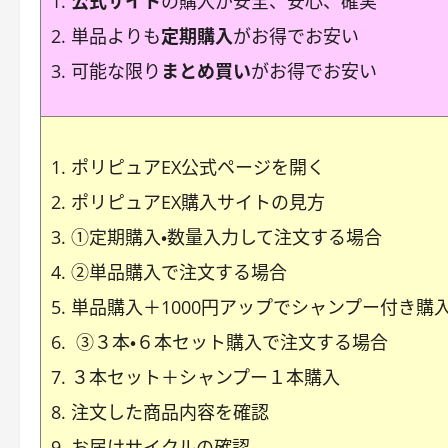
公式サイト
の購入が安全、安心、確実
単品よりも
定期購入
がお得でお安い
可能な限り
まとめ買い
がお得でお安い
ポリピュアEX公式ページを開く
ポリピュアEX購入サイトの見方
①定期購入・数量入力して注文する場合
②単品購入で注文する場合
単品購入＋1000円アップでシャンプー付き購
③３本・６本セット購入で注文する場合
３本セット＋シャンプー１本購入
注文した商品内容を確認
お届けサイクルの確認