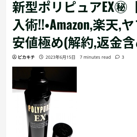
新型ポリピュアEX㊙
入術!!・Amazon,楽
安値極め(解約,返金含
ピカキチ
2023年6月15日
7 minutes read
3