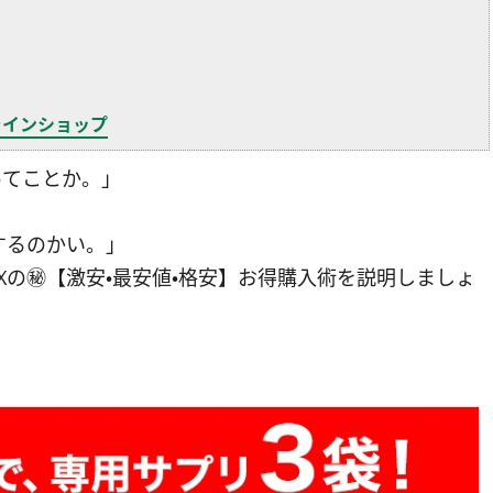
ラインショップ
ってことか。」
するのかい。」
Xの㊙【激安・最安値・格安】お得購入術を説明しましょ