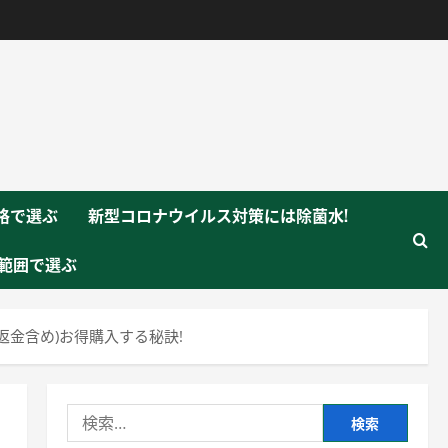
格で選ぶ
新型コロナウイルス対策には除菌水!
範囲で選ぶ
,返金含め)お得購入する秘訣!
検
索: