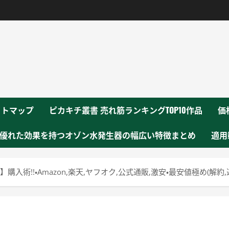
！
イトマップ
ピカキチ叢書 売れ筋ランキングTOP10作品
価
優れた効果を持つオゾン水発生器の幅広い特徴まとめ
適用
購入術!!・Amazon,楽天,ヤフオク,公式通販,激安・最安値極め(解約