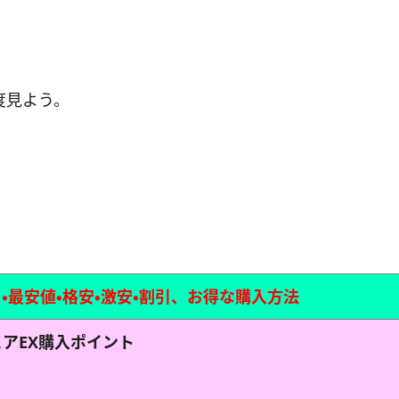
度見よう。
・
最安値・格安・激安・割引、お得な購入方法
アEX購入ポイント