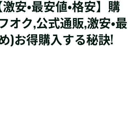
【激安・最安値・格安】購
天,ヤフオク,公式通販,激安・最
め)お得購入する秘訣!