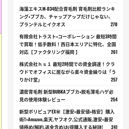
海藻エキスM-034配合育毛剤 育毛剤比較ランキ
ング・ブブカ、チャップアップだけじゃない、
プランテルとイクオス
270
有限会社トラスト・コーポレーション 最短3時間
で買取！低手数料！西日本エリアに特化、全国
対応【ファクタリング福岡 】
261
株式会社ｈｓ１ 最短2時間での資金調達！クラ
ウドでオフィスに居ながら楽々資金繰りは「う
りかけ堂」
257
濃密育毛剤 新型BUBKAブブカ・脱毛薄毛ハゲ必
見の使用体験レビュー
254
新型ポリピュアEX㊙【激安・最安値・格安】購入
術!!・Amazon,楽天,ヤフオク,公式通販,激安・最安
値極め(解約,返金含め)お得購入する秘訣!
241