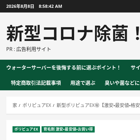
コ
2026年8月8日
8:58:43 AM
ン
テ
新型コロナ除菌
ン
ツ
に
PR : 広告利用サイト
ス
キ
ウォーターサーバーを後悔する前に選ぶポイント！
サ
ッ
プ
特定商取引法記載事項
用途で選ぶ
臭いや菌などに
家
ポリピュアEX
新型ポリピュアEX㊙【激安・最安値・格安】
ポリピュアEX
育毛剤 激安・最安値・お買い得