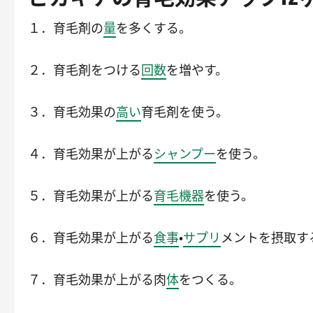
１．育毛剤の
量
を多くする。
２．育毛剤をつける
回数
を増やす。
３．育毛効果の
高い
育毛剤を使う。
４．育毛効果が上がる
シャンプー
を使う。
５．育毛効果が上がる
育毛機器
を使う。
６．育毛効果が上がる
食事
・
サプリ
メントを摂取す
７．育毛効果が上がる肉
体
をつくる。