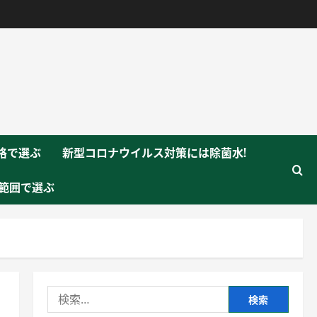
格で選ぶ
新型コロナウイルス対策には除菌水!
範囲で選ぶ
検
索: