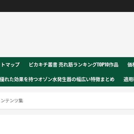
！
イトマップ
ピカキチ叢書 売れ筋ランキングTOP10作品
価
優れた効果を持つオゾン水発生器の幅広い特徴まとめ
適用
コンテンツ集