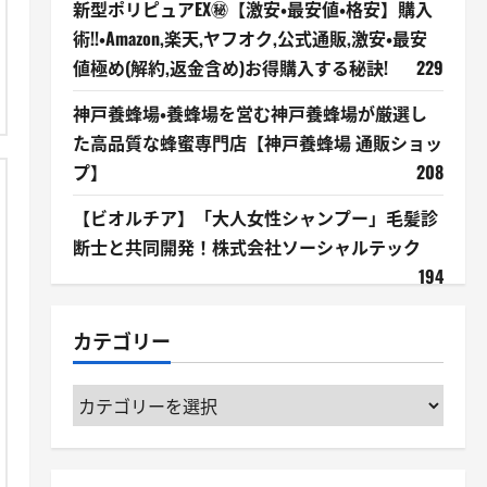
新型ポリピュアEX㊙【激安・最安値・格安】購入
術!!・Amazon,楽天,ヤフオク,公式通販,激安・最安
値極め(解約,返金含め)お得購入する秘訣!
229
神戸養蜂場・養蜂場を営む神戸養蜂場が厳選し
た高品質な蜂蜜専門店【神戸養蜂場 通販ショッ
プ】
208
【ビオルチア】「大人女性シャンプー」毛髪診
断士と共同開発！株式会社ソーシャルテック
194
カテゴリー
カ
テ
ゴ
リ