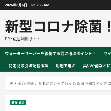
コ
2026年8月6日
6:13:37 AM
ン
テ
新型コロナ除菌
ン
ツ
に
PR : 広告利用サイト
ス
キ
ウォーターサーバーを後悔する前に選ぶポイント！
サ
ッ
プ
特定商取引法記載事項
用途で選ぶ
臭いや菌などに
家
美容・健康
育毛効果アップ12ヶ条 & 育毛効果アップ 
美容・健康