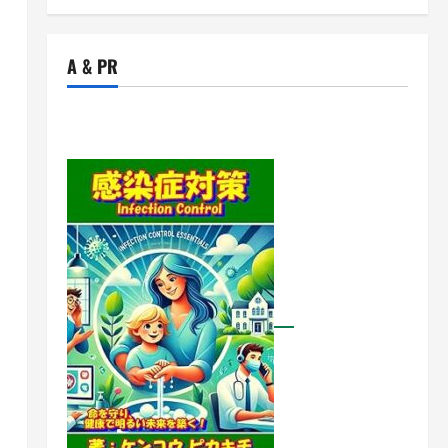
A & PR