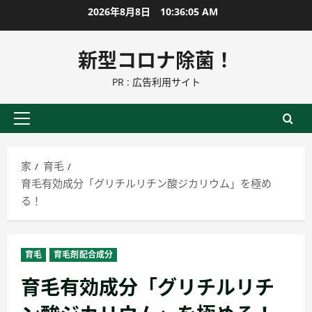
コ
2026年8月8日
10:36:06 AM
ン
テ
新型コロナ除菌！
ン
PR : 広告利用サイト
ツ
に
ス
プ
キ
ラ
ッ
イ
家
育毛
プ
マ
育毛有効成分「グリチルリチン酸ジカリウム」を極め
リ
る！
ー
メ
ニ
育毛
育毛剤配合成分
ュ
育毛有効成分「グリチルリチ
ー