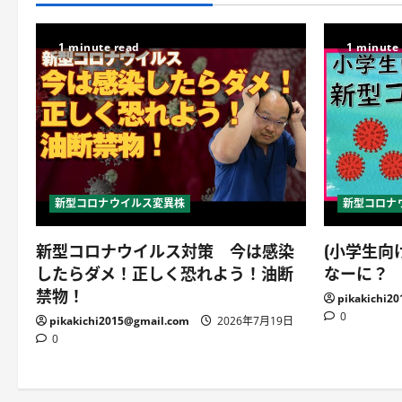
1 minute read
1 minute
新型コロナウイルス変異株
新型コロナ
新型コロナウイルス対策 今は感染
(小学生向
したらダメ！正しく恐れよう！油断
なーに？
禁物！
pikakichi2
0
pikakichi2015@gmail.com
2026年7月19日
0