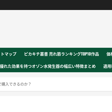
！
イトマップ
ピカキチ叢書 売れ筋ランキングTOP10作品
価
優れた効果を持つオゾン水発生器の幅広い特徴まとめ
適用
で購入できるのか？