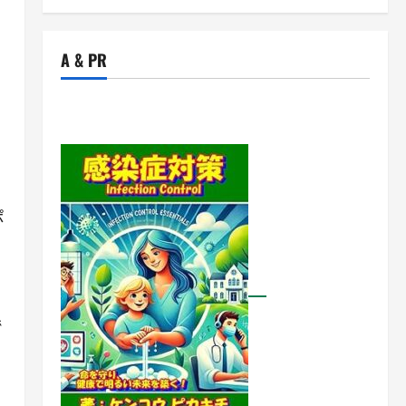
A & PR
ポ
で