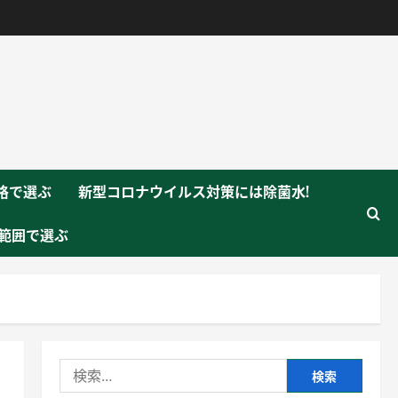
格で選ぶ
新型コロナウイルス対策には除菌水!
範囲で選ぶ
検
索: