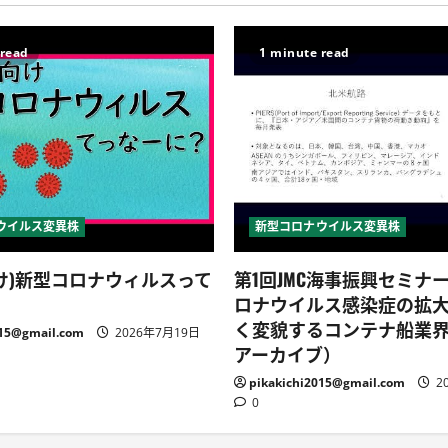
 read
1 minute read
ウイルス変異株
新型コロナウイルス変異株
け)新型コロナウィルスって
第1回JMC海事振興セミナ
ロナウイルス感染症の拡
く変貌するコンテナ船業
015@gmail.com
2026年7月19日
アーカイブ）
pikakichi2015@gmail.com
2
0