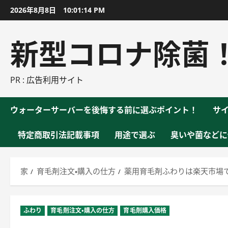
コ
2026年8月8日
10:01:15 PM
ン
テ
新型コロナ除菌
ン
ツ
に
PR : 広告利用サイト
ス
キ
ウォーターサーバーを後悔する前に選ぶポイント！
サ
ッ
プ
特定商取引法記載事項
用途で選ぶ
臭いや菌などに
家
育毛剤注文・購入の仕方
薬用育毛剤ふわりは楽天市場
ふわり
育毛剤注文・購入の仕方
育毛剤購入価格