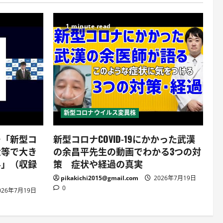
1 minute read
新型コロナウイルス変異株
ー「新型コ
新型コロナCOVID-19にかかった武漢
大等で大き
の余昌平先生の動画でわかる3つの対
界」（収録
策 症状や経過の真実
pikakichi2015@gmail.com
2026年7月19日
0
026年7月19日