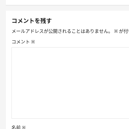
s
t
コメントを残す
n
メールアドレスが公開されることはありません。
※
が付
a
コメント
※
v
i
g
a
t
i
o
名前
※