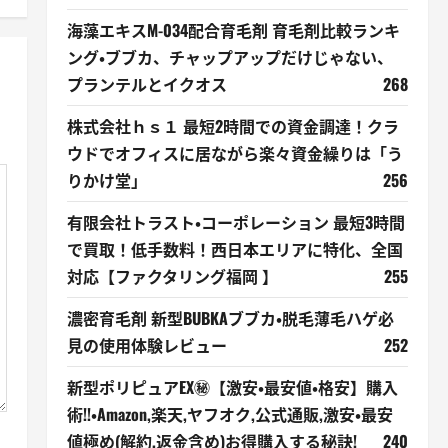
海藻エキスM-034配合育毛剤 育毛剤比較ランキ
ング・ブブカ、チャップアップだけじゃない、
プランテルとイクオス
268
株式会社ｈｓ１ 最短2時間での資金調達！クラ
ウドでオフィスに居ながら楽々資金繰りは「う
りかけ堂」
256
有限会社トラスト・コーポレーション 最短3時間
で買取！低手数料！西日本エリアに特化、全国
対応【ファクタリング福岡 】
255
濃密育毛剤 新型BUBKAブブカ・脱毛薄毛ハゲ必
見の使用体験レビュー
252
新型ポリピュアEX㊙【激安・最安値・格安】購入
術!!・Amazon,楽天,ヤフオク,公式通販,激安・最安
値極め(解約,返金含め)お得購入する秘訣!
240