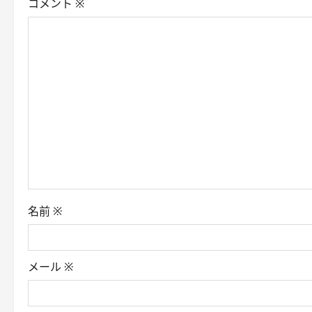
コメント
※
i
g
a
t
i
o
n
名前
※
メール
※