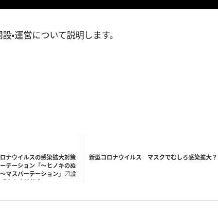
設・運営について説明します。
ロナウイルスの感染拡大対策
新型コロナウイルス マスクでむしろ感染拡大？
ーテーション「～ヒノキのぬ
～マスパーテーション」〼設
お手入れ方法紹介〼