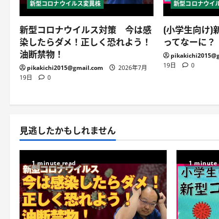
新型コロナウイルス変異株
新型コロナウイ
新型コロナウイルス対策 今は感
(小学生向け
染したらダメ！正しく恐れよう！
ってなーに？
油断禁物！
pikakichi2015@
19日
0
pikakichi2015@gmail.com
2026年7月
19日
0
見逃したかもしれません
1 minute read
1 minute