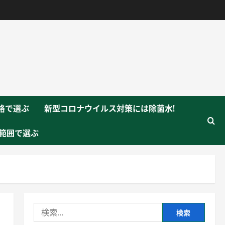
格で選ぶ
新型コロナウイルス対策には除菌水!
範囲で選ぶ
検
索: