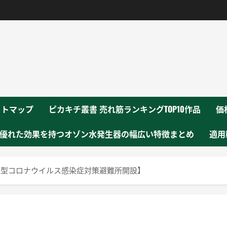
！
イトマップ
ピカキチ叢書 売れ筋ランキングTOP10作品
価
優れた効果を持つオゾン水発生器の幅広い特徴まとめ
適用
新型コロナウイルス感染症対策避難所開設】