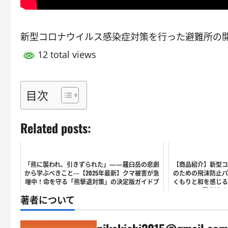
新型コロナウイルス感染症対策を行った避難所の開
12 total views
目次
Related posts:
「熊に襲われ、引きずられた」——羅臼岳の悲劇
【商品紹介】新型コ
から学ぶべきこと---【2025年最新】クマ被害が急
のための飛沫防止パ
増中！命を守る「熊撃退対策」の決定版ガイドブ
くもりと和を感じる
ック
置方法・
著者について