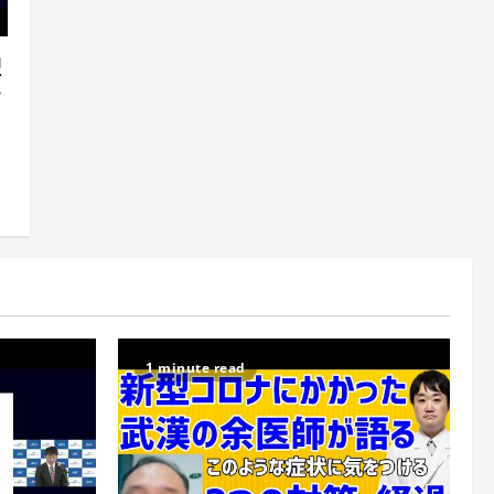
型
で
」
1 minute read