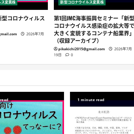
ルス変異株
新型コロナウイルス変異株
)新型コロナウィルス
第1回JMC海事振興セミナー「新
コロナウイルス感染症の拡大等
大きく変貌するコンテナ船業界
gmail.com
2026年7月
（収録アーカイブ）
pikakichi2015@gmail.com
2026年7月
19日
0
 read
1 minute read