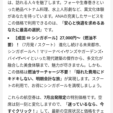
は、訪れる人々を魅了します。フォーや生春巻きとい
った絶品ベトナム料理、水上人形劇など、異文化体験
があなたを待っています。ANAの充実したサービスを
この価格で利用できるのは、「
安心と快適を求めるあ
なたに最高の選択
」です。
【成田 ⇔ シンガポール】27,000円～（燃油不
要）！
（7月発 / スクート） 進化し続ける未来都市、
シンガポールへ！マリーナベイ・サンズやガーデンズ・
バイ・ザ・ベイといった現代建築の傑作から、多文化が
融合した美食体験まで、魅力が尽きません。しかも、
この価格は
燃油サーチャージ不要
！「
隠れた費用にド
キドキしない、明朗会計な旅
」が実現します。スクー
トの利用で、お得にシンガポールを満喫しましょう。
これらの航空券は、
7月出発限定
の特別価格です。空
席は刻一刻と変化しますので、「
迷っているなら、今
すぐクリック！
」して、最新の空席状況と価格をチェ