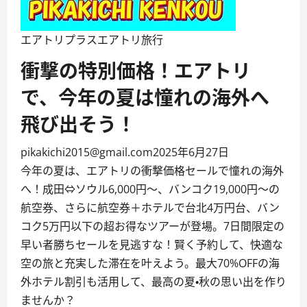
エアトリプラス
エアトリ旅行
衝撃の特別価格！エアトリ
で、今年の夏は憧れの海外へ
飛び出そう！
pikakichi2015@gmail.com
2025年6月27日
今年の夏は、エアトリの衝撃価格セールで憧れの海外
へ！成田⇔ソウル6,000円～、バンコク19,000円～の
航空券、さらに航空券＋ホテルで台北4万円台、バン
コク5万円以下の超お得なツアーが登場。7日間限定の
早い者勝ちセールを見逃すな！賢く予約して、快適な
空の旅と充実した滞在を叶えよう。最大70%OFFの海
外ホテル割引も活用して、最高の夏・秋の思い出を作り
ませんか？