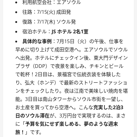
利用航空会社：エアソウル
往路：7/15(火) 成田発
復路：7/17(木) ソウル発
宿泊ホテル：
JS ホテル 2名1室
具体的な事例
：7月15日（火）の午後、仕事を
早めに切り上げて成田空港へ。エアソウルでソウル
へ出発。ホテルにチェックイン後、東大門デザイン
プラザ（DDP）で夜景を楽しみ、チキンとビール
で乾杯！2日目は、景福宮で伝統衣装を体験した
り、弘大（ホンデ）で最新のストリートファッショ
ンをチェックしたり。夜は江南で美味しい焼肉を堪
能。3日目は南山タワーからソウル市街を一望し、
お土産を買ってから空港へ。こんな
充実した2泊3
日のソウル滞在
が、3万円台で実現するのは、まさ
に「
予算を気にせず楽しめる、夢のような週末
旅！
」です。