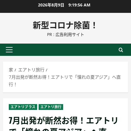
コ
2026年8月9日
9:19:58 AM
ン
テ
新型コロナ除菌！
ン
PR : 広告利用サイト
ツ
に
ス
プ
キ
ラ
ッ
イ
家
エアトリ旅行
プ
マ
7月出発が断然お得！エアトリで「憧れの夏アジア」へ直
リ
行！
ー
メ
ニ
エアトリプラス
エアトリ旅行
ュ
7月出発が断然お得！エアトリ
ー