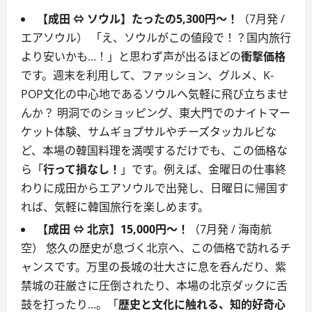
【成田 ⇔ ソウル】たったの5,300円～！
（7月発 /
エアソウル） 「え、ソウルがこの値段で！？国内旅行
より安いかも…！」と思わず声が出るほどの
衝撃価格
です。週末を利用して、ファッション、グルメ、K-
POP文化の中心地であるソウルへ気軽に飛び立ちませ
んか？ 明洞でのショッピング、東大門でのナイトマー
ケット体験、サムギョプサルやチーズタッカルビな
ど、本場の韓国料理を満喫するだけでも、この価格な
ら「
行って損なし！
」です。例えば、金曜日の仕事終
わりに成田からエアソウルで出発し、日曜日に帰国す
れば、気軽に韓国旅行を楽しめます。
【成田 ⇔ 北京】15,000円～！
（7月発 / 海南航
空） 悠久の歴史が息づく北京へ、この価格で訪れるチ
ャンスです。万里の長城の壮大さに息を呑んだり、紫
禁城の荘厳さに圧倒されたり、本場の北京ダックに舌
鼓を打ったり…。「
歴史と文化に触れる、知的好奇心