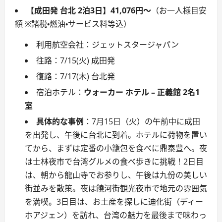
【成田発 台北 2泊3日】41,076円～
（お一人様目安
額 ※諸税・燃油・サービス料等込）
利用航空会社：ジェットスタージャパン
往路：7/15(火) 成田発
復路：7/17(木) 台北発
宿泊ホテル：
ウォーカー ホテル – 正義館 2名1
室
具体的な事例
：7月15日（火）の午前中に成田
を出発し、午後に台北に到着。ホテルに荷物を置い
てから、まずは定番の小籠包を食べに鼎泰豊へ。夜
は士林夜市で台湾グルメの食べ歩きに挑戦！2日目
は、朝から龍山寺でお参りし、午後は九份の美しい
街並みを散策。夜は饒河街観光夜市で地元の雰囲気
を満喫。3日目は、お土産を探しに迪化街（ディー
ホアジェン）を訪れ、台湾の魅力を最後まで味わっ