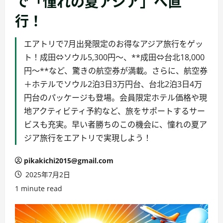
で「憧れの夏アジア」へ直
行！
エアトリで7月出発限定のお得なアジア旅行をゲッ
ト！成田⇔ソウル5,300円～、**成田⇔台北18,000
円～**など、驚きの航空券が満載。さらに、航空券
＋ホテルでソウル2泊3日3万円台、台北2泊3日4万
円台のパッケージも登場。会員限定ホテル価格や現
地アクティビティ予約など、旅をサポートするサー
ビスも充実。早い者勝ちのこの機会に、憧れの夏ア
ジア旅行をエアトリで実現しよう！
pikakichi2015@gmail.com
2025年7月2日
1 minute read