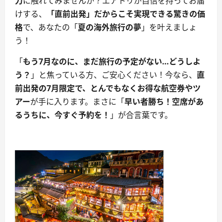
力
に触れてみませんか？エアトリが自信を持ってお届
けする、
「直前出発」だからこそ実現できる驚きの価
格
で、あなたの「
夏の海外旅行の夢
」を叶えましょ
う！
「
もう7月なのに、まだ旅行の予定がない…どうしよ
う？
」と焦っている方、ご安心ください！今なら、
直
前出発の7月限定で、とんでもなくお得な航空券やツ
アー
が手に入ります。まさに「
早い者勝ち！空席があ
るうちに、今すぐ予約を！
」が合言葉です。