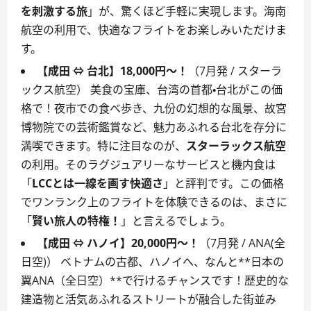
を刺激する旅
」が、驚くほど手軽に実現します。海南
航空の利用で、快適なフライトをお楽しみいただけま
す。
【成田 ⇔ 台北】18,000円～！
（7月発 / スターラ
ックス航空） 美食の宝庫、台湾の首都・台北がこの価
格で！夜市での食べ歩き、九份の幻想的な風景、故宮
博物院での芸術鑑賞など、魅力あふれる台北を存分に
満喫できます。特に注目なのが、
スターラックス航空
の利用。そのラグジュアリーなサービスと機内食は
「
LCCとは一線を画す快適さ
」と評判です。この価格
でワンランク上のフライトを体験できるのは、まさに
「
賢い旅人の特権！
」と言えるでしょう。
【成田 ⇔ ハノイ】20,000円～！
（7月発 / ANA(全
日空)） ベトナムの古都、ハノイへ、なんと**日本の
翼ANA（全日空）**で行けるチャンスです！歴史的な
建造物と活気あふれるストリートが融合した街並み