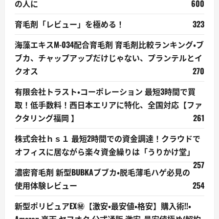
の人に
600
育毛剤「レビュー」を極める！
323
海藻エキスM-034配合育毛剤 育毛剤比較ランキング・ブ
ブカ、チャップアップだけじゃない、プランテルとイ
クオス
270
有限会社トラスト・コーポレーション 最短3時間で買
取！低手数料！西日本エリアに特化、全国対応【ファ
クタリング福岡 】
261
株式会社ｈｓ１ 最短2時間での資金調達！クラウドで
オフィスに居ながら楽々資金繰りは「うりかけ堂」
257
濃密育毛剤 新型BUBKAブブカ・脱毛薄毛ハゲ必見の
使用体験レビュー
254
新型ポリピュアEX㊙【激安・最安値・格安】購入術!!・
Amazon,楽天,ヤフオク,公式通販,激安・最安値極め(解約,