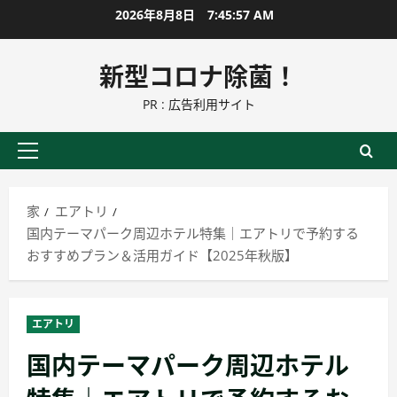
コ
2026年8月8日
7:45:59 AM
ン
テ
新型コロナ除菌！
ン
PR : 広告利用サイト
ツ
に
ス
プ
キ
ラ
ッ
イ
家
エアトリ
プ
マ
国内テーマパーク周辺ホテル特集｜エアトリで予約する
リ
おすすめプラン＆活用ガイド【2025年秋版】
ー
メ
ニ
エアトリ
ュ
国内テーマパーク周辺ホテル
ー