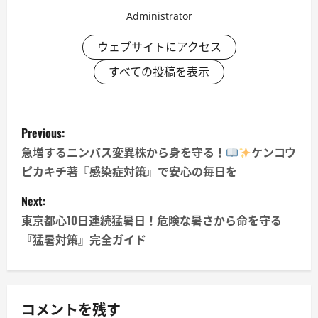
Administrator
ウェブサイトにアクセス
すべての投稿を表示
P
Previous:
o
急増するニンバス変異株から身を守る！
ケンコウ
ピカキチ著『感染症対策』で安心の毎日を
s
Next:
t
東京都心10日連続猛暑日！危険な暑さから命を守る
n
『猛暑対策』完全ガイド
a
v
コメントを残す