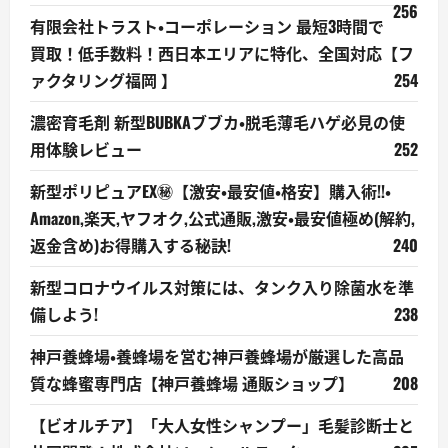
256
有限会社トラスト・コーポレーション 最短3時間で
買取！低手数料！西日本エリアに特化、全国対応【フ
ァクタリング福岡 】
254
濃密育毛剤 新型BUBKAブブカ・脱毛薄毛ハゲ必見の使
用体験レビュー
252
新型ポリピュアEX㊙【激安・最安値・格安】購入術!!・
Amazon,楽天,ヤフオク,公式通販,激安・最安値極め(解約,
返金含め)お得購入する秘訣!
240
新型コロナウイルス対策には、タンク入り除菌水を準
備しよう!
238
神戸養蜂場・養蜂場を営む神戸養蜂場が厳選した高品
質な蜂蜜専門店【神戸養蜂場 通販ショップ】
208
【ビオルチア】「大人女性シャンプー」毛髪診断士と