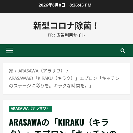
コ
2026年8月8日
8:36:46 PM
ン
テ
新型コロナ除菌！
ン
PR : 広告利用サイト
ツ
に
ス
プ
キ
ラ
ッ
イ
家
ARASAWA（アラサワ）
プ
マ
ARASAWAの「KIRAKU（キラク）」エプロン「キッチン
リ
のステージに彩りを。キラクな時間を。」
ー
メ
ニ
ARASAWA（アラサワ）
ュ
ARASAWAの「KIRAKU（キラ
ー