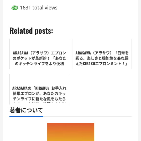
1631 total views
Related posts:
ARASAWA（アラサワ）エプロン
ARASAWA（アラサワ）「日常を
のポケットが革新的！ 「あなた
彩る、楽しさと機能性を兼ね備
のキッチンライフをより便利
えたKIRAKUエプロンミント！」
に、より楽しく！」
ARASAWAの「KIRAKU」お手入れ
簡単エプロンが、あなたのキッ
チンライフに新たな風をもたら
します。お料理の時間をより楽
著者について
しく、より快適に。