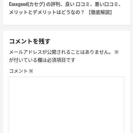
n
Casegood(カセグ) の評判、良い 口コミ、悪い口コミ、
メリットとデメリットはどうなの？ 【徹底解説】
a
v
コメントを残す
i
メールアドレスが公開されることはありません。
※
g
が付いている欄は必須項目です
a
コメント
※
t
i
o
n