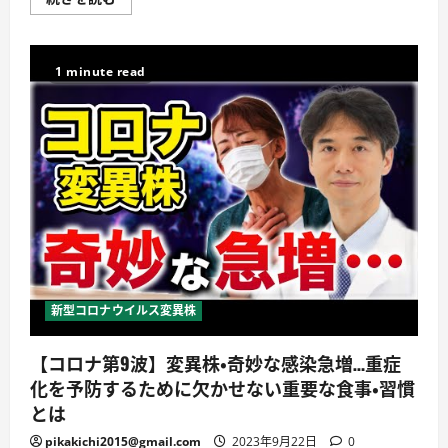
ロ
ナ
感
染】
奇
1 minute read
妙
な
急
増
が
止
ま
ら
な
い
そ
の
ワ
ケ
と
は？
重
新型コロナウイルス変異株
症
化
を
【コロナ第9波】変異株・奇妙な感染急増…重症
予
防
化を予防するために欠かせない重要な食事・習慣
す
る
とは
方
法
pikakichi2015@gmail.com
2023年9月22日
0
を