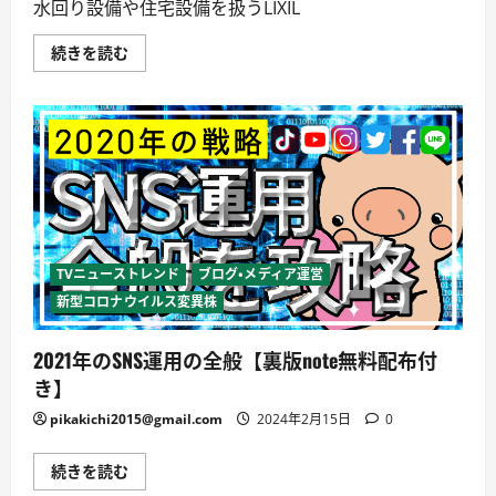
病
水回り設備や住宅設備を扱うLIXIL
院
に
つ
【LIXIL】
続きを読む
い
新
て
型
詳
コ
し
ロ
く
ナ
読
ウ
む
イ
ル
ス
感
染
拡
大
に
TVニューストレンド
ブログ・メディア運営
対
し
新型コロナウイルス変異株
て、
LIXIL
が
2021年のSNS運用の全般【裏版note無料配布付
で
き
き】
る
こ
pikakichi2015@gmail.com
2024年2月15日
0
と
に
つ
い
2021
続きを読む
て
年