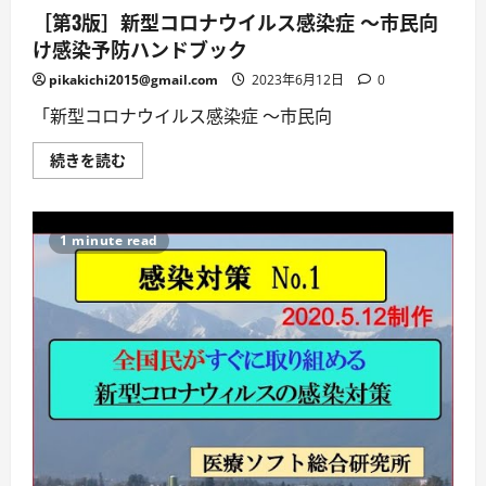
中
［第3版］新型コロナウイルス感染症 ～市民向
で
気
け感染予防ハンドブック
を
付
け
pikakichi2015@gmail.com
2023年6月12日
0
る
こ
「新型コロナウイルス感染症 ～市民向
と
～
に
［第
続きを読む
つ
3
い
版］
て
新
詳
型
し
コ
1 minute read
く
ロ
読
ナ
む
ウ
イ
ル
ス
感
染
症
～
市
民
向
け
感
染