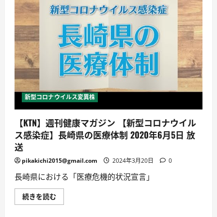
イ
ル
ス
残
存
期
間
は」
｜
新
型
コ
ロ
ナ
新型コロナウイルス変異株
一
口
メ
【KTN】週刊健康マガジン 【新型コロナウイル
モ
に
ス感染症】長崎県の医療体制 2020年6月5日 放
つ
い
送
て
詳
pikakichi2015@gmail.com
2024年3月20日
0
し
く
読
長崎県における「医療危機的状況宣言」
む
【KTN】
続きを読む
週
刊
健