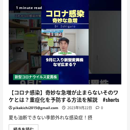
て
ナ
詳
後
1 minute read
し
遺
く
症
読
に
む
つ
い
て
ー
製
鉄
記
念
八
幡
病
院
に
つ
新型コロナウイルス変異株
い
て
詳
【コロナ感染】奇妙な急増が止まらないそのワ
し
く
ケとは？重症化を予防する方法を解説 #shorts
読
む
pikakichi2015@gmail.com
2023年9月22日
0
夏も油断できない季節外れな感染症！摂
【コ
続きを読む