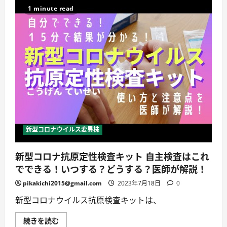
ー
ウ
1 minute read
ン
イ
事
ル
業
ス
等
感
を
染
利
症
用
対
し
応
た
地
会
方
食
創
に
生
つ
臨
い
時
て
交
／
付
2020
金
新型コロナウイルス変異株
年
に
11
お
月
け
新型コロナ抗原定性検査キット 自主検査はこれ
20
る
日
電
でできる！いつする？どうする？医師が解説！
チ
力・
バ
ガ
テ
ス・
pikakichi2015@gmail.com
2023年7月18日
0
レ
食
朝
料
新型コロナウイルス抗原検査キットは、
の
品
情
等
報
価
新
続きを読む
番
格