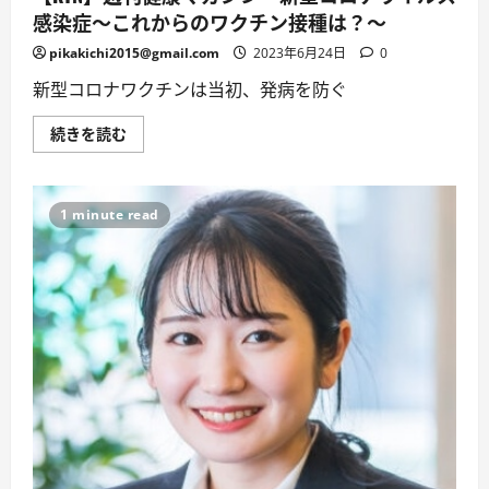
た
感染症～これからのワクチン接種は？～
と
き
は？
pikakichi2015@gmail.com
2023年6月24日
0
～
に
新型コロナワクチンは当初、発病を防ぐ
つ
い
て
【KTN】
続きを読む
詳
週
し
刊
く
健
読
康
む
マ
1 minute read
ガ
ジ
ン
新
型
コ
ロ
ナ
ウ
イ
ル
ス
感
染
症
～
こ
れ