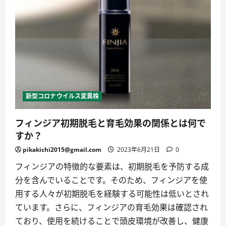
コ
ミ
体
験
談
に
つ
い
て
教
え
て
く
だ
新型コロナウイルス変異株
さ
い。
に
フィンジア初期脱毛と育毛効果の関係とは何で
つ
い
すか？
て
詳
し
pikakichi2015@gmail.com
2023年6月21日
0
く
読
フィンジアの特徴的な要素は、初期脱毛を予防する成
む
分を含んでいることです。そのため、フィンジアを使
用する人々が初期脱毛を経験する可能性は低いとされ
ています。さらに、フィンジアの育毛効果は確認され
ており、使用を続けることで頭皮環境が改善し、健康