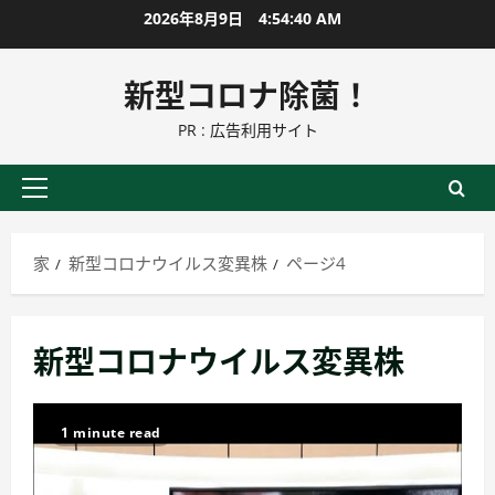
コ
2026年8月9日
4:54:42 AM
ン
テ
新型コロナ除菌！
ン
PR : 広告利用サイト
ツ
に
ス
プ
キ
ラ
ッ
イ
家
新型コロナウイルス変異株
ページ4
プ
マ
リ
ー
新型コロナウイルス変異株
メ
ニ
ュ
1 minute read
ー