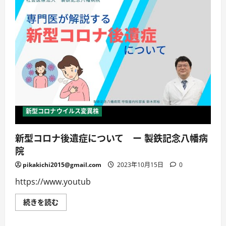
ー
ト
率
が
低
い
美
容
室
さ
ん
注
目！
我々
客
が
新型コロナウイルス変異株
な
ぜ
リ
新型コロナ後遺症について ー 製鉄記念八幡病
ピ
ー
院
タ
ー
に
pikakichi2015@gmail.com
2023年10月15日
0
な
ら
https://www.youtub
な
い
か
新
続きを読む
に
型
つ
コ
い
ロ