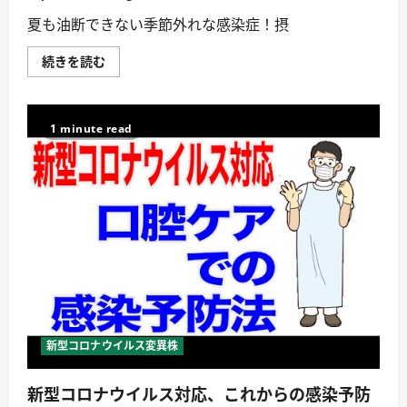
解
説
夏も油断できない季節外れな感染症！摂
#shorts
に
つ
【コ
続きを読む
い
ロ
て
ナ
詳
第
し
9
く
波】
1 minute read
読
変
む
異
株・
奇
妙
な
感
染
急
増…
重
症
化
を
予
防
す
新型コロナウイルス変異株
る
た
め
新型コロナウイルス対応、これからの感染予防
に
欠