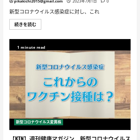
い
pikakichi2015@gmail.com
2023年7月1日
0
て
詳
新型コロナウイルス感染症に対し、これ
し
く
読
【KTN】
続きを読む
む
週
刊
健
康
マ
1 minute read
ガ
ジ
ン
新
型
コ
ロ
ナ
ウ
イ
ル
ス
感
染
症
～
も
新型コロナウイルス変異株
し
感
染
【KTN】週刊健康マガジン 新型コロナウイルス
し