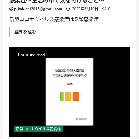
し
く
読
pikakichi2015@gmail.com
2023年6月19日
0
む
新型コロナウイルス感染症は５類感染症
【KTN】
続きを読む
週
刊
健
康
マ
1 minute read
ガ
ジ
ン
新
型
コ
ロ
ナ
ウ
イ
ル
ス
感
染
症
～
生
新型コロナウイルス変異株
活
の