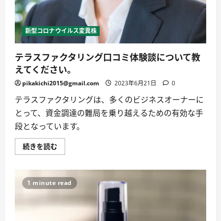
か
ら
の
ワ
新型コロナウイルス変異株
ク
チ
ン
接
テラスファクタリング口コミ体験談について教
種
は？
えてください。
～
に
pikakichi2015@gmail.com
2023年6月21日
0
つ
い
テラスファクタリングは、多くのビジネスオーナーに
て
詳
とって、資金調達の難局を乗り越えるための有効な手
し
く
段となっています。
読
む
テ
続きを読む
ラ
ス
フ
ァ
ク
1 minute read
タ
リ
ン
グ
口