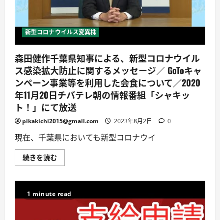
交
付
金
関
連
新型コロナウイルス変異株
情
報
サ
森田健作千葉県知事による、新型コロナウイル
イ
ト
ス感染拡大防止に関するメッセージ／ GoToキャ
公
開
ンペーン事業等を利用した会食について／2020
／
厚
年11月20日チバテレ朝の情報番組「シャキッ
生
労
ト！」にて放送
働
省
pikakichi2015@gmail.com
2023年8月2日
0
に
つ
現在、千葉県においても新型コロナウイ
い
て
詳
森
続きを読む
し
田
く
健
読
作
む
千
葉
1 minute read
県
知
事
に