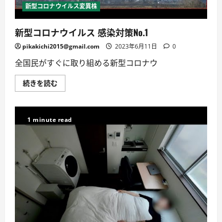
予
新型コロナウイルス変異株
防
ハ
ン
新型コロナウイルス 感染対策No.1
ド
ブ
ッ
pikakichi2015@gmail.com
2023年6月11日
0
ク
に
全国民がすぐに取り組める新型コロナウ
つ
い
て
新
続きを読む
詳
型
し
コ
く
ロ
読
ナ
む
ウ
1 minute read
イ
ル
ス
感
染
対
策
No.1
に
つ
い
て
詳
し
く