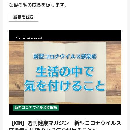
な髪の毛の成長を促します。
フ
続きを読む
ィ
ン
ジ
ア
初
1 minute read
期
脱
毛
と
育
毛
効
果
の
関
係
と
は
何
で
す
か？
新型コロナウイルス変異株
に
つ
い
【KTN】週刊健康マガジン 新型コロナウイルス
て
詳
感染症～生活の中で気を付けること～