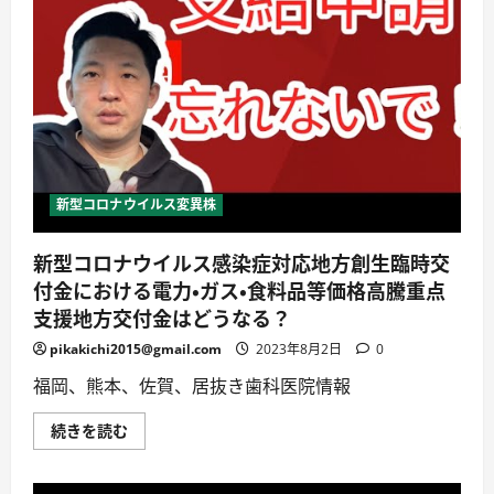
よ
る、
新
型
コ
ロ
ナ
ウ
イ
ル
ス
感
染
新型コロナウイルス変異株
拡
大
防
新型コロナウイルス感染症対応地方創生臨時交
止
に
付金における電力・ガス・食料品等価格高騰重点
関
す
支援地方交付金はどうなる？
る
メ
pikakichi2015@gmail.com
2023年8月2日
0
ッ
セ
ー
福岡、熊本、佐賀、居抜き歯科医院情報
ジ
／
GoTo
新
続きを読む
キ
型
ャ
コ
ン
ロ
ペ
ナ