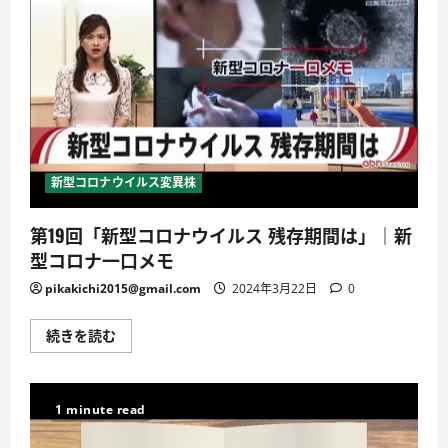
新型コロナウイルス変異株
第19回「新型コロナウイルス 残存期間は」｜新
型コロナ一口メモ
pikakichi2015@gmail.com
2024年3月22日
0
第
続きを読む
19
回
「新
型
コ
1 minute read
ロ
ナ
ウ