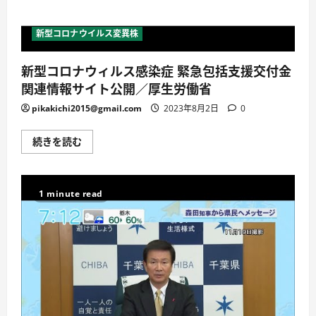
澤
ア
キ
新型コロナウイルス変異株
ラ
の
ふ
新型コロナウィルス感染症 緊急包括支援交付金
か
ぼ
関連情報サイト公開／厚生労働省
り
っ！
福
pikakichi2015@gmail.com
2023年8月2日
0
岡
県】
に
新
続きを読む
つ
型
い
コ
て
ロ
詳
ナ
し
ウ
1 minute read
く
ィ
読
ル
む
ス
感
染
症
緊
急
包
括
支
援