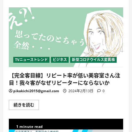
詳
の
し
SNS
く
運
読
用
む
の
全
般
【裏
版
note
無
料
配
布
付
TVニューストレンド
ビジネス
新型コロナウイルス変異株
き】
に
つ
【完全客目線】リピート率が低い美容室さん注
い
て
目！我々客がなぜリピーターにならないか
詳
し
pikakichi2015@gmail.com
2024年2月13日
0
く
読
む
【完
続きを読む
全
客
目
線】
リ
1 minute read
ピ