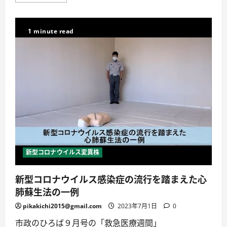
型
組
高
コ
「シ
騰
ロ
ャ
重
ナ
キ
点
抗
1 minute read
ッ
支
原
ト！」
援
定
に
地
性
て
方
検
放
交
査
送
付
キ
に
金
ッ
つ
は
ト
い
ど
自
て
う
主
詳
な
検
し
る？
査
く
に
は
読
つ
こ
む
い
れ
て
で
詳
で
新型コロナウイルス変異株
し
き
く
る！
読
い
む
新型コロナウイルス感染症の流行を踏まえた心
つ
す
肺蘇生法の一例
る？
ど
う
pikakichi2015@gmail.com
2023年7月1日
0
す
る？
市政のひろば９月号の「救急医療週間」