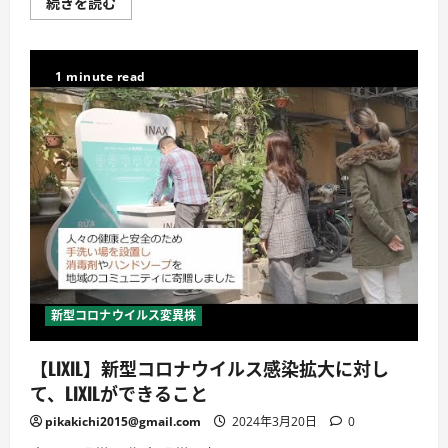
専
続きを読む
送
門
に
医
つ
が
い
教
て
え
1 minute read
詳
る
し
新
く
型
読
コ
む
ロ
ナ
ウ
イ
ル
ス
感
染
対
策
下
で
の
新型コロナウイルス変異株
熱
中
症
【LIXIL】新型コロナウイルス感染拡大に対し
｜
鳥
て、LIXILができること
取
赤
十
pikakichi2015@gmail.com
2024年3月20日
0
字