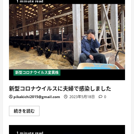
1 minute read
い」
な
に
い
つ
季
い
節
て
外
詳
れ
し
な
く
感
読
染
む
症！
摂
取
す
る
栄
養
成
新型コロナウイルス変異株
分
で
変
新型コロナウイルスに夫婦で感染しました
わ
る
体
pikakichi2015@gmail.com
2023年5月18日
0
質
【コ
ロ
新
続きを読む
ナ
型
ウ
コ
ィ
ロ
ル
ナ
ス・
ウ
1 minute read
COVID-