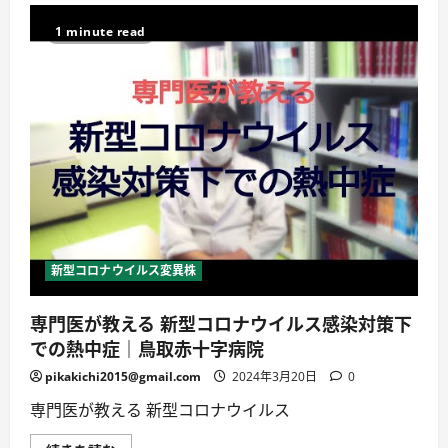
康
マ
1 minute read
ガ
ジ
ン
【新
型
コ
ロ
ナ
ウ
イ
ル
ス
感
染
症】
長
崎
新型コロナウイルス変異株
県
の
医
専門医が教える 新型コロナウイルス感染対策下
療
体
での熱中症｜鳥取赤十字病院
制
2020
年
pikakichi2015@gmail.com
2024年3月20日
0
6
月
専門医が教える 新型コロナウイルス
5
日
放