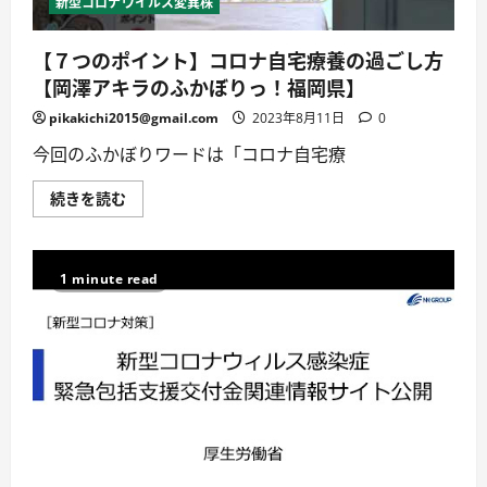
新型コロナウイルス変異株
腔
ケ
ア
【７つのポイント】コロナ自宅療養の過ごし方
チ
ャ
【岡澤アキラのふかぼりっ！福岡県】
ン
ネ
ル
pikakichi2015@gmail.com
2023年8月11日
0
1445（口
腔
今回のふかぼりワードは「コロナ自宅療
ケ
ア
チ
【７
続きを読む
ャ
つ
ン
の
ネ
ポ
ル
イ
2
ン
1 minute read
#1117）
ト】
に
コ
つ
ロ
い
ナ
て
自
詳
宅
し
療
く
養
読
の
む
過
ご
し
方
【岡