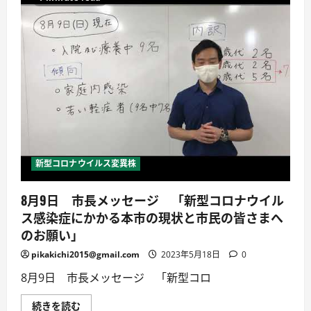
イ
19・
ル
イ
ス
ン
に
フ
夫
ル
婦
エ
で
ン
感
ザ】
染
に
し
つ
ま
い
し
て
た
詳
に
し
つ
く
い
読
て
新型コロナウイルス変異株
む
詳
し
く
8月9日 市長メッセージ 「新型コロナウイル
読
む
ス感染症にかかる本市の現状と市民の皆さまへ
のお願い」
pikakichi2015@gmail.com
2023年5月18日
0
8月9日 市長メッセージ 「新型コロ
8
続きを読む