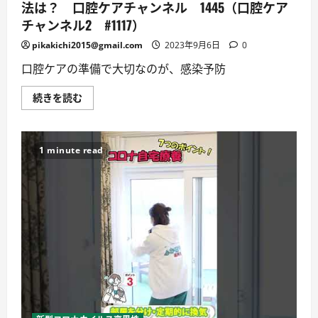
法は？ 口腔ケアチャンネル 1445（口腔ケア
か
せ
チャンネル2 #1117）
な
い
pikakichi2015@gmail.com
2023年9月6日
0
重
要
な
口腔ケアの準備で大切なのが、感染予防
食
事・
習
新
続きを読む
慣
型
と
コ
は
ロ
に
ナ
つ
ウ
1 minute read
い
イ
て
ル
詳
ス
し
対
く
応、
読
こ
む
れ
か
ら
の
感
染
予
防
法
は？
口