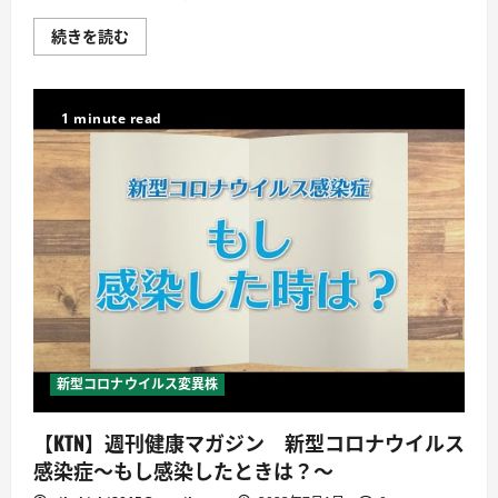
医
師
が
新
続きを読む
解
型
説！
コ
に
ロ
つ
ナ
い
ウ
1 minute read
て
イ
詳
ル
し
ス
く
感
読
染
む
症
の
流
行
を
踏
ま
え
た
心
肺
蘇
新型コロナウイルス変異株
生
法
の
【KTN】週刊健康マガジン 新型コロナウイルス
一
例
感染症～もし感染したときは？～
に
つ