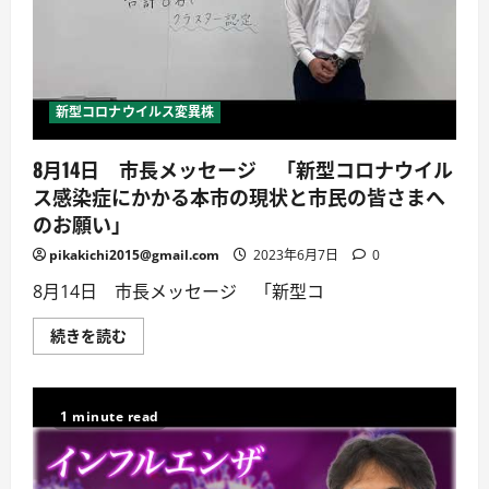
生
活
(病
室
生
活？)】
３
新型コロナウイルス変異株
畳
ワ
ン
8月14日 市長メッセージ 「新型コロナウイル
ル
ー
ス感染症にかかる本市の現状と市民の皆さまへ
ム
一
のお願い」
人
暮
pikakichi2015@gmail.com
2023年6月7日
0
ら
し。
超
8月14日 市長メッセージ 「新型コ
シ
ン
プ
8
続きを読む
ル
月
な
14
部
日
屋。
市
に
長
1 minute read
つ
メ
い
ッ
て
セ
詳
ー
し
ジ