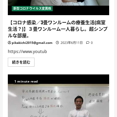
読
む
新型コロナウイルス変異株
【コロナ感染／3畳ワンルームの療養生活(病室
生活？)】３畳ワンルーム一人暮らし。超シンプ
ルな部屋。
pikakichi2015@gmail.com
2023年6月11日
0
https://www.youtub
【コ
続きを読む
ロ
ナ
感
染
／
1 minute read
3
畳
ワ
ン
ル
ー
ム
の
療
養