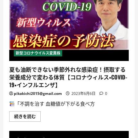
く
「新
読
型
む
コ
ロ
ナ
ウ
イ
ル
ス
感
染
症
新型コロナウイルス変異株
に
か
か
夏も油断できない季節外れな感染症！摂取する
る
本
栄養成分で変わる体質【コロナウィルス・COVID-
市
の
19・インフルエンザ】
現
状
pikakichi2015@gmail.com
2023年6月6日
0
と
市
民
「不調を治す 血糖値が下がる食べ方
の
皆
さ
夏
続きを読む
ま
も
へ
油
の
断
お
で
願
き