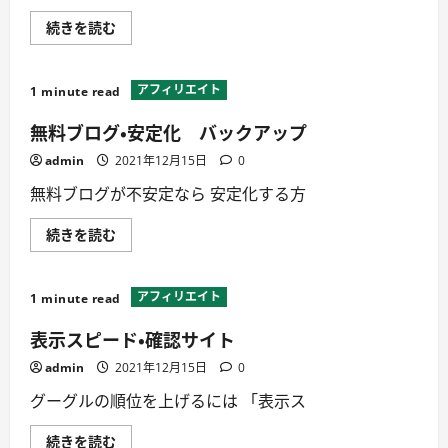
ア
続きを読む
フ
ィ
リ
エ
アフィリエイト
1 minute read
イ
ト・
SEO
無料ブログ・安定化 バックアップ
テ
ン
admin
2021年12月15日
0
プ
レ
無料ブログが不安定なら 安定化する方
ー
ト
ど
無
続きを読む
れ
料
が
ブ
い
ロ
い？
グ・
に
アフィリエイト
1 minute read
安
つ
定
い
化
て
表示スピード・確認サイト
バ
詳
ッ
し
admin
2021年12月15日
0
ク
く
ア
読
グーグルの順位を上げるには 「表示ス
ッ
む
プ
に
表
続きを読む
つ