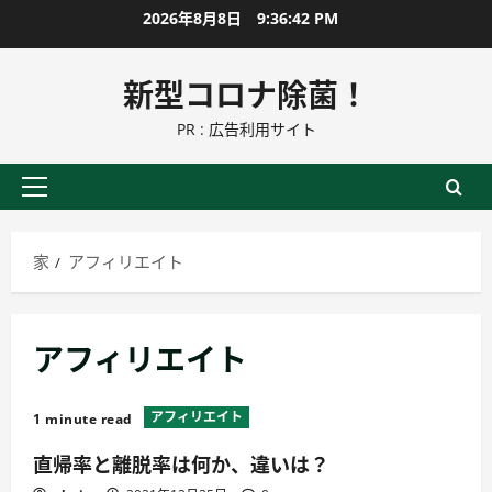
コ
2026年8月8日
9:36:43 PM
ン
テ
新型コロナ除菌！
ン
PR : 広告利用サイト
ツ
に
ス
プ
キ
ラ
ッ
イ
家
アフィリエイト
プ
マ
リ
ー
アフィリエイト
メ
ニ
ュ
アフィリエイト
1 minute read
ー
直帰率と離脱率は何か、違いは？