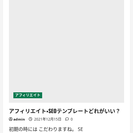
で
ン
稼
ロ
ぐ
ー
初
ド
心
す
者
る
に
に
必
つ
要
い
な
て
モ
詳
ノ
し
は？
く
に
読
つ
む
い
て
詳
し
く
読
む
アフィリエイト
アフィリエイト・SEOテンプレートどれがいい？
admin
2021年12月15日
0
初期の時には こだわりますね。 SE