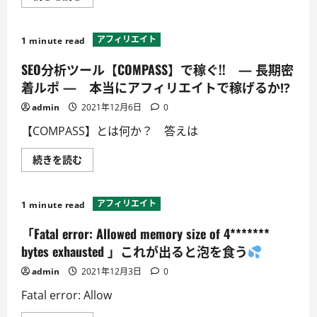
示
い
ス
て
ピ
詳
ー
し
アフィリエイト
1 minute read
ド・
く
確
読
認
む
SEO分析ツール【COMPASS】で稼ぐ!! — 長期密
サ
イ
着ルポ — 本当にアフィリエイトで稼げるか⁉
ト
に
admin
2021年12月6日
0
つ
い
【COMPASS】とは何か？ 答えは
て
詳
し
SEO
続きを読む
く
分
読
析
む
ツ
ー
アフィリエイト
1 minute read
ル
【COMPASS】
で
「Fatal error: Allowed memory size of 4*******
稼
ぐ!!
bytes exhausted 」これが出ると泡を食う
—
長
admin
2021年12月3日
0
期
密
Fatal error: Allow
着
ル