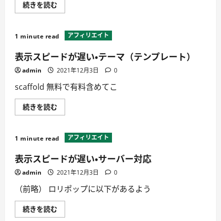
ポ
「Fatal
続きを読む
—
error:
本
Allowed
当
memory
に
size
ア
アフィリエイト
1 minute read
of
フ
4*******
ィ
bytes
表示スピードが遅い・テーマ（テンプレート）
リ
exhausted
エ
」
イ
admin
2021年12月3日
0
こ
ト
れ
で
scaffold 無料で有料含めてこ
が
稼
出
げ
る
る
表
続きを読む
と
か⁉
示
泡
に
ス
を
つ
ピ
食
い
ー
う
アフィリエイト
て
1 minute read
ド
詳
が
に
し
遅
つ
表示スピードが遅い・サーバー対応
く
い・
い
読
テ
て
admin
2021年12月3日
む
0
ー
詳
マ
し
（前略） ロリポップに以下があるよう
（テ
く
ン
読
プ
む
表
続きを読む
レ
示
ー