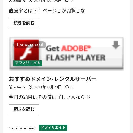
admin
2021年12月25日
0
直帰率とは？ 1 ページしか閲覧しな
直
続きを読む
帰
率
と
離
脱
1 minute read
率
は
何
か、
アフィリエイト
違
い
は？
に
おすすめドメイン・レンタルサーバー
つ
い
admin
2021年12月20日
0
て
詳
今日の題目はその道に詳しい人なら ド
し
く
読
お
続きを読む
む
す
す
め
ド
アフィリエイト
1 minute read
メ