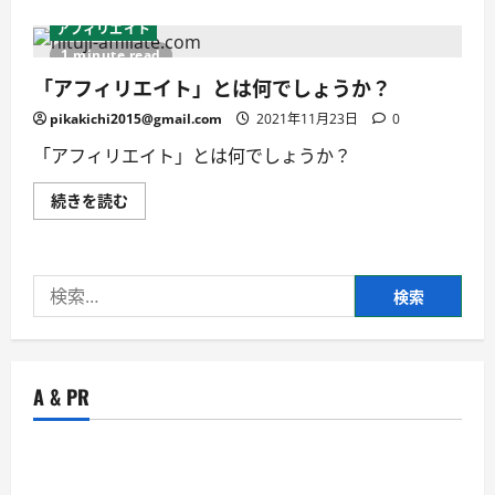
ス
ト）
ピ
に
アフィリエイト
ー
つ
ド
い
1 minute read
が
て
遅
「アフィリエイト」とは何でしょうか？
詳
い・
し
サ
く
pikakichi2015@gmail.com
2021年11月23日
0
ー
読
バ
む
「アフィリエイト」とは何でしょうか？
ー
対
応
「ア
続きを読む
に
フ
つ
ィ
い
リ
て
エ
詳
イ
し
検
ト」
く
と
読
索:
は
む
何
で
し
ょ
A & PR
う
か？
に
つ
い
て
詳