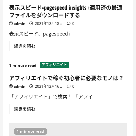
イ
ン・
表示スピード・pagespeed insights :適用済の最適
レ
ン
ファイルをダウンロードする
タ
ル
admin
2021年12月18日
0
サ
ー
表示スピード、pagespeed i
バ
ー
に
表
続きを読む
つ
示
い
ス
て
ピ
詳
ー
し
アフィリエイト
1 minute read
ド・
く
pagespeed
読
insights
アフィリエイトで稼ぐ初心者に必要なモノは？
む
:
適
admin
2021年12月16日
0
用
済
「アフィリエイト」で検索！ 「アフィ
の
最
適
ア
続きを読む
フ
フ
ァ
ィ
イ
リ
ル
エ
を
イ
ダ
1 minute read
ト
ウ