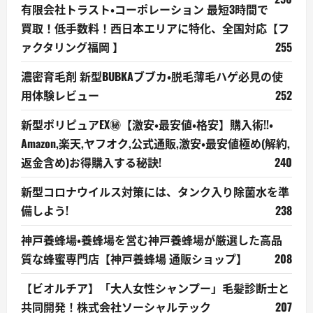
有限会社トラスト・コーポレーション 最短3時間で
買取！低手数料！西日本エリアに特化、全国対応【フ
ァクタリング福岡 】
255
濃密育毛剤 新型BUBKAブブカ・脱毛薄毛ハゲ必見の使
用体験レビュー
252
新型ポリピュアEX㊙【激安・最安値・格安】購入術!!・
Amazon,楽天,ヤフオク,公式通販,激安・最安値極め(解約,
返金含め)お得購入する秘訣!
240
新型コロナウイルス対策には、タンク入り除菌水を準
備しよう!
238
神戸養蜂場・養蜂場を営む神戸養蜂場が厳選した高品
質な蜂蜜専門店【神戸養蜂場 通販ショップ】
208
【ビオルチア】「大人女性シャンプー」毛髪診断士と
共同開発！株式会社ソーシャルテック
207