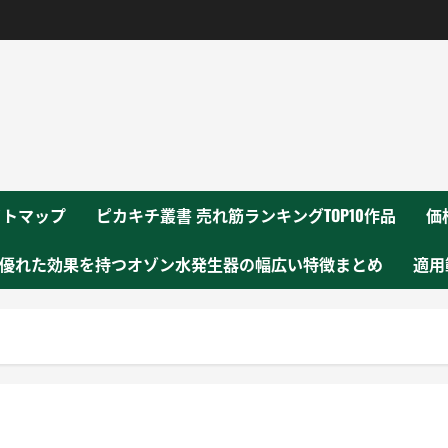
！
イトマップ
ピカキチ叢書 売れ筋ランキングTOP10作品
価
優れた効果を持つオゾン水発生器の幅広い特徴まとめ
適用