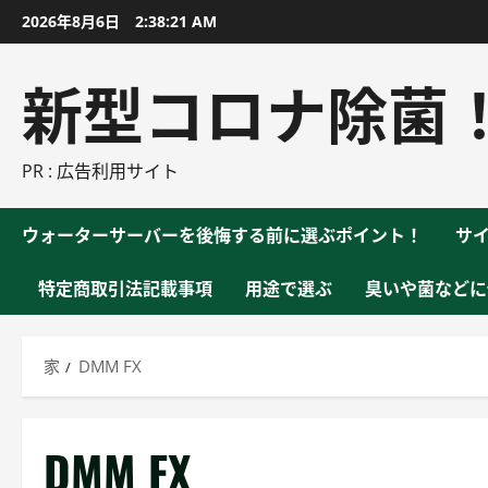
コ
2026年8月6日
2:38:22 AM
ン
テ
新型コロナ除菌
ン
ツ
に
PR : 広告利用サイト
ス
キ
ウォーターサーバーを後悔する前に選ぶポイント！
サ
ッ
プ
特定商取引法記載事項
用途で選ぶ
臭いや菌などに
家
DMM FX
DMM FX