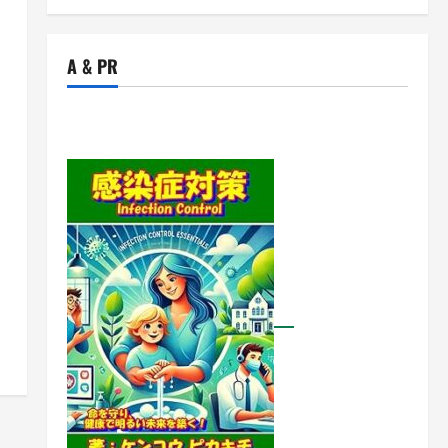
A & PR