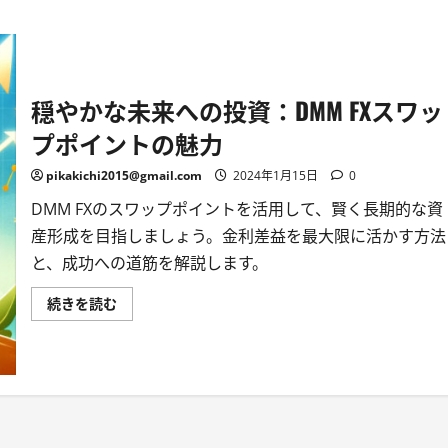
穏やかな未来への投資：DMM FXスワッ
プポイントの魅力
pikakichi2015@gmail.com
2024年1月15日
0
DMM FXのスワップポイントを活用して、賢く長期的な資
産形成を目指しましょう。金利差益を最大限に活かす方法
と、成功への道筋を解説します。
穏
続きを読む
や
か
な
未
来
へ
の
投
資：
DMM