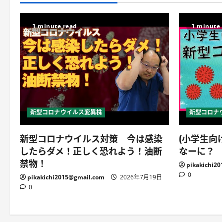
1 minute read
1 minute
新型コロナウイルス変異株
新型コロナ
新型コロナウイルス対策 今は感染
(小学生向
したらダメ！正しく恐れよう！油断
なーに？
禁物！
pikakichi2
0
pikakichi2015@gmail.com
2026年7月19日
0