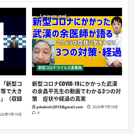
1 minute read
新型コロナウイルス変異株
ー「新型コ
新型コロナCOVID-19にかかった武漢
大等で大き
の余昌平先生の動画でわかる3つの対
界」（収録
策 症状や経過の真実
pikakichi2015@gmail.com
2026年7月19日
0
026年7月19日