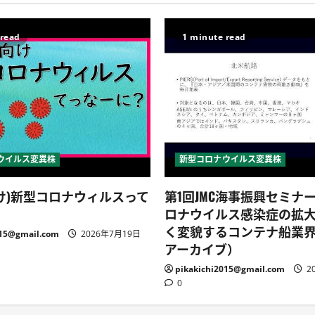
 read
1 minute read
ウイルス変異株
新型コロナウイルス変異株
け)新型コロナウィルスって
第1回JMC海事振興セミナ
ロナウイルス感染症の拡
く変貌するコンテナ船業
015@gmail.com
2026年7月19日
アーカイブ）
pikakichi2015@gmail.com
2
0