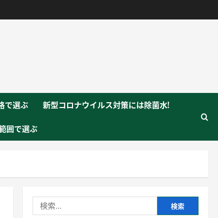
格で選ぶ
新型コロナウイルス対策には除菌水!
範囲で選ぶ
検
索: