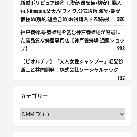
新型ポリピュアEX㊙【激安・最安値・格安】購入
術!!・Amazon,楽天,ヤフオク,公式通販,激安・最安
値極め(解約,返金含め)お得購入する秘訣!
226
神戸養蜂場・養蜂場を営む神戸養蜂場が厳選し
た高品質な蜂蜜専門店【神戸養蜂場 通販ショッ
プ】
208
【ビオルチア】「大人女性シャンプー」毛髪診
断士と共同開発！株式会社ソーシャルテック
192
カテゴリー
カ
テ
ゴ
リ