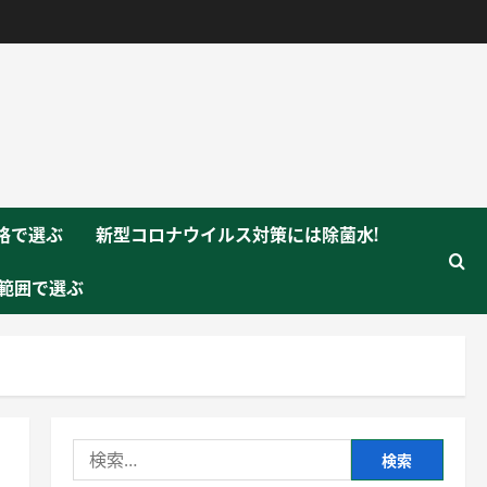
格で選ぶ
新型コロナウイルス対策には除菌水!
範囲で選ぶ
検
索: