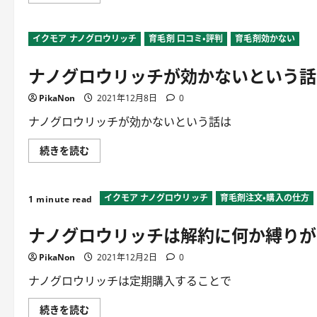
ノ
に
グ
つ
ロ
い
ウ
イクモア ナノグロウリッチ
て
育毛剤 口コミ・評判
育毛剤効かない
リ
詳
ッ
し
チ
ナノグロウリッチが効かないという話
く
は
読
配
む
合
PikaNon
2021年12月8日
0
成
分
が
ナノグロウリッチが効かないという話は
超
微
粒
ナ
続きを読む
子
ノ
化
グ
さ
ロ
れ
ウ
て
イクモア ナノグロウリッチ
育毛剤注文・購入の仕方
リ
1 minute read
い
ッ
る
チ
ナノグロウリッチは解約に何か縛りが
に
が
つ
効
い
か
PikaNon
て
2021年12月2日
0
な
詳
い
し
と
ナノグロウリッチは定期購入することで
く
い
読
う
む
話
ナ
続きを読む