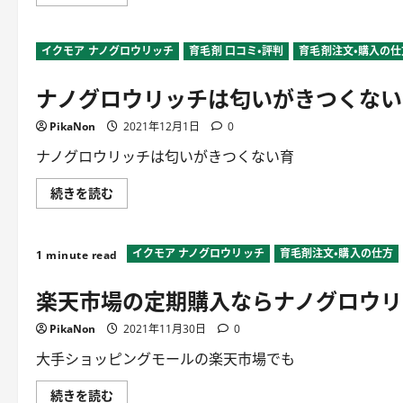
は
ノ
本
グ
当？
ロ
に
ウ
イクモア ナノグロウリッチ
つ
育毛剤 口コミ・評判
育毛剤注文・購入の仕
リ
い
ッ
て
チ
ナノグロウリッチは匂いがきつくない
詳
は
し
解
く
約
PikaNon
読
2021年12月1日
0
に
む
何
か
ナノグロウリッチは匂いがきつくない育
縛
り
が
ナ
続きを読む
あ
ノ
る
グ
の
ロ
か？
ウ
に
イクモア ナノグロウリッチ
育毛剤注文・購入の仕方
リ
1 minute read
つ
ッ
い
チ
楽天市場の定期購入ならナノグロウリ
て
は
詳
匂
し
い
PikaNon
く
2021年11月30日
0
が
読
き
む
つ
大手ショッピングモールの楽天市場でも
く
な
い
楽
続きを読む