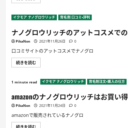
む
に
ノ
つ
グ
い
ロ
て
ウ
イクモア ナノグロウリッチ
詳
育毛剤 口コミ・評判
リ
し
ッ
く
チ
ナノグロウリッチのアットコスメでの
読
は
む
男
で
PikaNon
2021年11月26日
0
も
使
え
口コミサイトのアットコスメでナノグロ
る
育
毛
ナ
続きを読む
ジ
ノ
ェ
グ
ル
ロ
な
ウ
の
イクモア ナノグロウリッチ
育毛剤注文・購入の仕方
リ
1 minute read
か？
ッ
に
チ
amazonのナノグロウリッチはお買い
つ
の
い
ア
て
ッ
PikaNon
詳
2021年11月24日
0
ト
し
コ
く
ス
amazonで販売されているナノグロ
読
メ
む
で
の
amazon
続きを読む