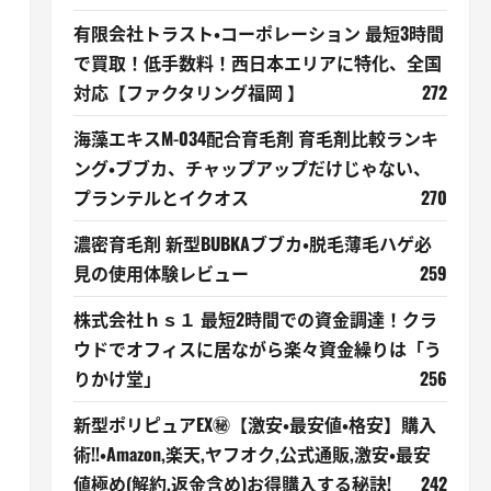
有限会社トラスト・コーポレーション 最短3時間
で買取！低手数料！西日本エリアに特化、全国
対応【ファクタリング福岡 】
272
海藻エキスM-034配合育毛剤 育毛剤比較ランキ
ング・ブブカ、チャップアップだけじゃない、
プランテルとイクオス
270
濃密育毛剤 新型BUBKAブブカ・脱毛薄毛ハゲ必
見の使用体験レビュー
259
株式会社ｈｓ１ 最短2時間での資金調達！クラ
ウドでオフィスに居ながら楽々資金繰りは「う
りかけ堂」
256
新型ポリピュアEX㊙【激安・最安値・格安】購入
術!!・Amazon,楽天,ヤフオク,公式通販,激安・最安
値極め(解約,返金含め)お得購入する秘訣!
242