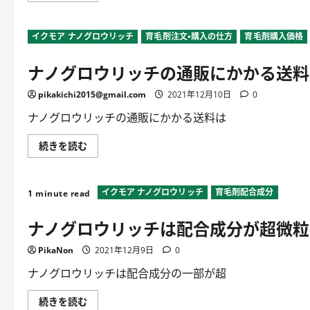
き？
グ
に
ロ
つ
ウ
イクモア ナノグロウリッチ
い
育毛剤注文・購入の仕方
育毛剤購入価格
リ
て
ッ
詳
チ
ナノグロウリッチの通販にかかる送料
し
の
く
通
読
販
pikakichi2015@gmail.com
む
2021年12月10日
0
の
実
績
ナノグロウリッチの通販にかかる送料は
は
ど
れ
ナ
続きを読む
く
ノ
ら
グ
い？
ロ
に
ウ
つ
イクモア ナノグロウリッチ
育毛剤配合成分
リ
1 minute read
い
ッ
て
チ
ナノグロウリッチは配合成分が超微粒
詳
の
し
通
く
販
PikaNon
読
2021年12月9日
0
に
む
か
か
ナノグロウリッチは配合成分の一部が超
る
送
料
ナ
続きを読む
は？