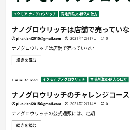
イクモア ナノグロウリッチ
育毛剤注文・購入の仕方
ナノグロウリッチは店舗で売っていな
pikakichi2015@gmail.com
2021年12月17日
0
ナノグロウリッチは店舗で売っていない
ナ
続きを読む
ノ
グ
ロ
ウ
イクモア ナノグロウリッチ
育毛剤注文・購入の仕方
リ
1 minute read
ッ
チ
ナノグロウリッチのチャレンジコース
は
店
舗
pikakichi2015@gmail.com
2021年12月14日
0
で
売
っ
ナノグロウリッチの公式通販には、定期
て
い
な
ナ
続きを読む
い
ノ