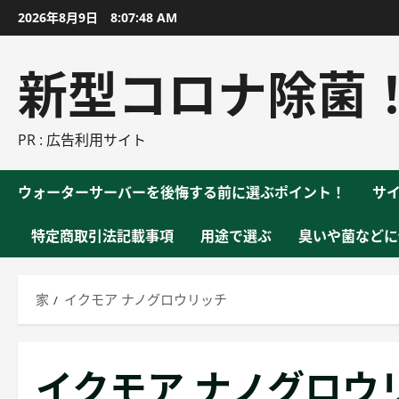
コ
2026年8月9日
8:07:49 AM
ン
テ
新型コロナ除菌
ン
ツ
に
PR : 広告利用サイト
ス
キ
ウォーターサーバーを後悔する前に選ぶポイント！
サ
ッ
プ
特定商取引法記載事項
用途で選ぶ
臭いや菌などに
家
イクモア ナノグロウリッチ
イクモア ナノグロウ