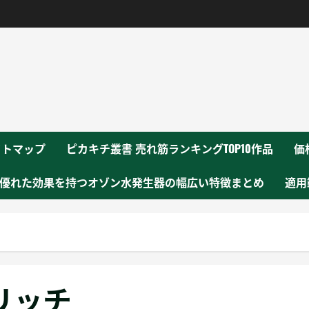
！
イトマップ
ピカキチ叢書 売れ筋ランキングTOP10作品
価
優れた効果を持つオゾン水発生器の幅広い特徴まとめ
適用
リッチ