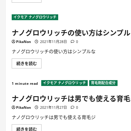
育
天
毛
市
ジ
場
ェ
の
イクモア ナノグロウリッチ
ル
定
な
期
の
購
ナノグロウリッチの使い方はシンプル
か？
入
に
な
つ
ら
PikaNon
い
2021年11月28日
0
ナ
て
ノ
詳
グ
ナノグロウリッチの使い方はシンプルな
し
ロ
く
ウ
読
リ
ナ
続きを読む
む
ッ
ノ
チ
グ
を
ロ
安
ウ
く
イクモア ナノグロウリッチ
育毛剤配合成分
リ
1 minute read
買
ッ
え
チ
ナノグロウリッチは男でも使える育毛
る？
の
に
使
つ
い
PikaNon
い
2021年11月27日
0
方
て
は
詳
シ
ナノグロウリッチは男でも使える育毛ジ
し
ン
く
プ
読
ル？
ナ
続きを読む