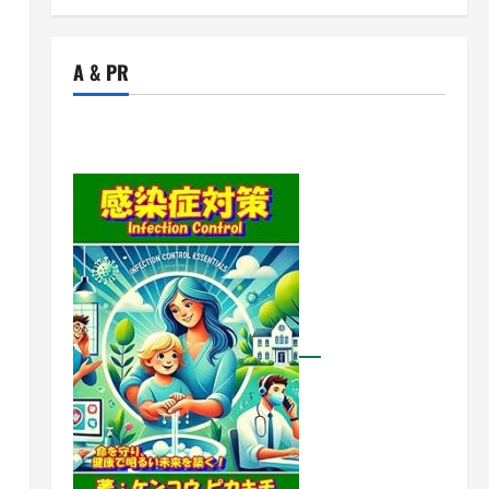
A & PR