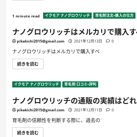
育
グ
毛
ロ
ジ
ウ
ェ
イクモア ナノグロウリッチ
育毛剤注文・購入の仕方
リ
1 minute read
ル
ッ
に
チ
ナノグロウリッチはメルカリで購入す
つ
の
い
チ
て
ャ
pikakichi2015@gmail.com
詳
2021年12月13日
0
レ
し
ン
く
ジ
ナノグロウリッチはメルカリで購入すべ
読
コ
む
ー
ス
ナ
続きを読む
は
ノ
ど
グ
れ
ロ
だ
ウ
イクモア ナノグロウリッチ
け
育毛剤 口コミ・評判
リ
お
ッ
得？
チ
ナノグロウリッチの通販の実績はどれ
に
は
つ
メ
い
ル
pikakichi2015@gmail.com
て
2021年12月11日
0
カ
詳
リ
し
で
育毛剤の信頼性を判断する際に、過去の
く
購
読
入
む
す
ナ
続きを読む
べ
ノ