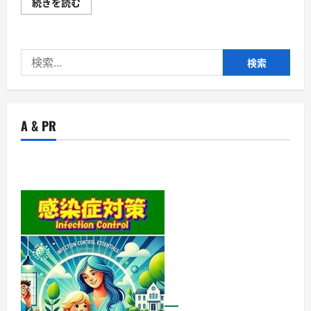
「M-
続きを読む
比
034」
較
を
ラ
極
ン
め
キ
る！
ン
検
に
グ・
つ
ブ
索:
い
ブ
て
カ、
詳
チ
し
ャ
く
ッ
A & PR
読
プ
む
ア
ッ
プ
だ
け
じ
ゃ
な
い、
プ
ラ
ン
テ
ル
と
イ
ク
オ