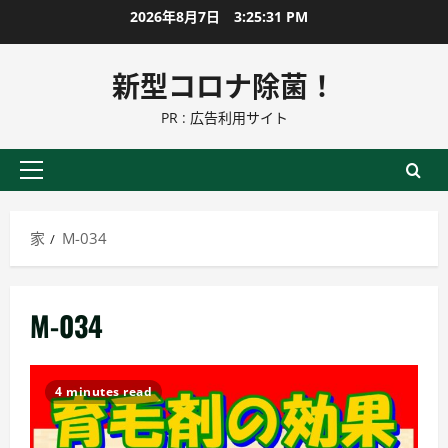
コ
2026年8月7日
3:25:32 PM
ン
テ
新型コロナ除菌！
ン
PR : 広告利用サイト
ツ
に
ス
プ
キ
ラ
ッ
イ
家
M-034
プ
マ
リ
ー
M-034
メ
ニ
ュ
4 minutes read
ー