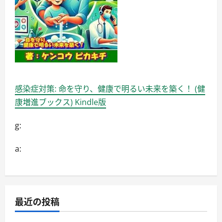
ス
に
つ
い
て
詳
し
く
読
む
感染症対策: 命を守り、健康で明るい未来を築く！ (健
康増進ブックス) Kindle版
g:
a:
最近の投稿