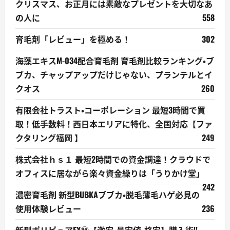
クリスマス、お正月には素敵なプレゼントを大切なあ
の人に
558
育毛剤「レビュー」を極める！
302
海藻エキスM-034配合育毛剤 育毛剤比較ランキング・ブ
ブカ、チャップアップだけじゃない、プランテルとイ
クオス
260
有限会社トラスト・コーポレーション 最短3時間で買
取！低手数料！西日本エリアに特化、全国対応【ファ
クタリング福岡 】
249
株式会社ｈｓ１ 最短2時間での資金調達！クラウドで
オフィスに居ながら楽々資金繰りは「うりかけ堂」
242
濃密育毛剤 新型BUBKAブブカ・脱毛薄毛ハゲ必見の
使用体験レビュー
236
新型ポリピュアEX㊙【激安・最安値・格安】購入術!!・