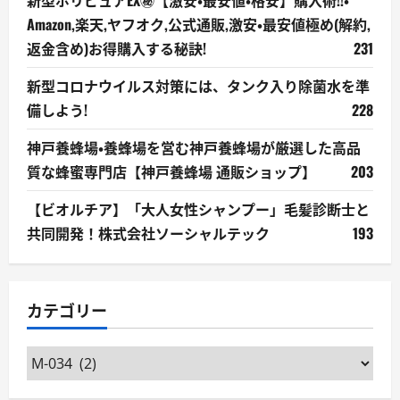
Amazon,楽天,ヤフオク,公式通販,激安・最安値極め(解約,
返金含め)お得購入する秘訣!
231
新型コロナウイルス対策には、タンク入り除菌水を準
備しよう!
228
神戸養蜂場・養蜂場を営む神戸養蜂場が厳選した高品
質な蜂蜜専門店【神戸養蜂場 通販ショップ】
203
【ビオルチア】「大人女性シャンプー」毛髪診断士と
共同開発！株式会社ソーシャルテック
193
カテゴリー
カ
テ