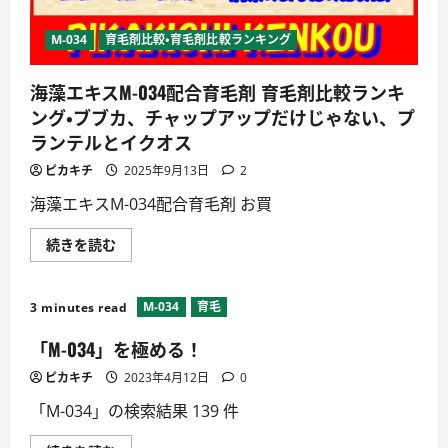
M-034
育毛剤比較・育毛剤比較ランキング
海藻エキスM-034配合育毛剤 育毛剤比較ランキ
ング・ブブカ、チャップアップだけじゃない、プ
ランテルとイクオス
ピカキチ
2025年9月13日
2
海藻エキスM-034配合育毛剤 お買
海
続きを読む
藻
エ
キ
ス
M-034
育毛
3 minutes read
M-
034
配
「M-034」を極める！
合
育
ピカキチ
2023年4月12日
0
毛
剤
「M-034」の検索結果 139 件
育
毛
剤